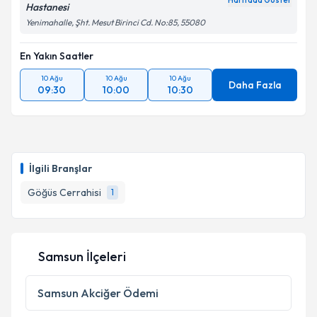
Haritada Göster
Hastanesi
Yenimahalle, Şht. Mesut Birinci Cd. No:85, 55080
En Yakın Saatler
10 Ağu
10 Ağu
10 Ağu
Daha Fazla
09:30
10:00
10:30
İlgili Branşlar
Göğüs Cerrahisi
1
Samsun İlçeleri
Samsun
Akciğer Ödemi