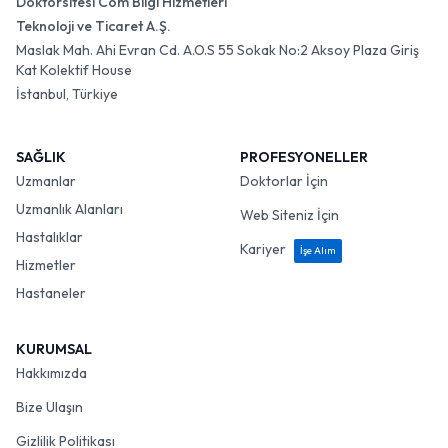
Doktorsitesi Com Bilgi Hizmetleri
Teknoloji ve Ticaret A.Ş.
Maslak Mah. Ahi Evran Cd. A.O.S 55 Sokak No:2 Aksoy Plaza Giriş
Kat Kolektif House
İstanbul, Türkiye
SAĞLIK
PROFESYONELLER
Uzmanlar
Doktorlar İçin
Uzmanlık Alanları
Web Siteniz İçin
Hastalıklar
Kariyer
İşe Alım
Hizmetler
Hastaneler
KURUMSAL
Hakkımızda
Bize Ulaşın
Gizlilik Politikası