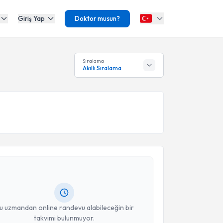
Giriş Yap
Doktor musun?
Sıralama
Akıllı Sıralama
akvimi Talebi
Dan. Atike Ege
için randevu takvimi talebi oluşturun.
andan randevu almanız için bir takvim
ında e-posta ile bilgilendireceğiz.
resiniz
u uzmandan online randevu alabileceğin bir
takvimi bulunmuyor.