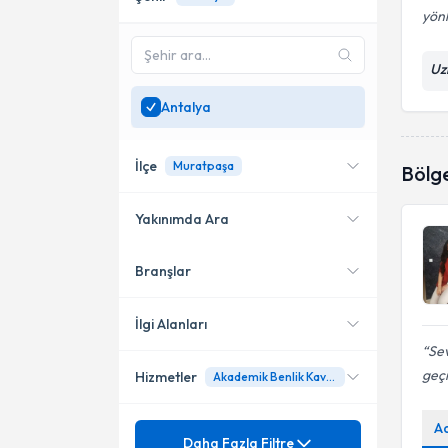
yönl
Uz
Antalya
İlçe
Muratpaşa
Bölg
Yakınımda Ara
Branşlar
Konumuma yakın uzmanları
Muratpaşa
göster
İlgi Alanları
Sev
geç
Hizmetler
Akademik Benlik Kavrama Ölçeği
Psikolojik Danışman
A
Mezuniyet
Ağrılı Cinsellik
Daha Fazla Filtre