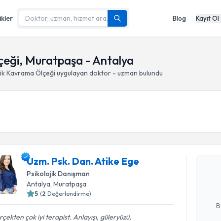
ikler
Blog
Kayıt Ol
eği, Muratpaşa - Antalya
ik Kavrama Ölçeği
uygulayan doktor - uzman bulundu
Randevu T
Uzm. Psk. 
Uzm. Psk. Dan. Atike Ege
Size bu uzm
hazırlandığ
Psikolojik Danışman
Antalya
, Muratpaşa
E-posta Ad
5
(
2
Değerlendirme)
B
çekten çok iyi terapist. Anlayışı, güleryüzü,