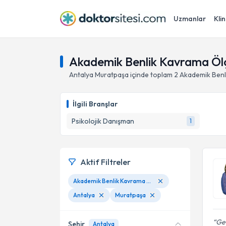
Uzmanlar
Klin
Akademik Benlik Kavrama Ölç
Antalya
Muratpaşa
içinde toplam
2
Akademik Benl
İlgili Branşlar
Psikolojik Danışman
1
Aktif Filtreler
Akademik Benlik Kavrama Ölçeği
Antalya
Muratpaşa
Ger
Şehir
Antalya