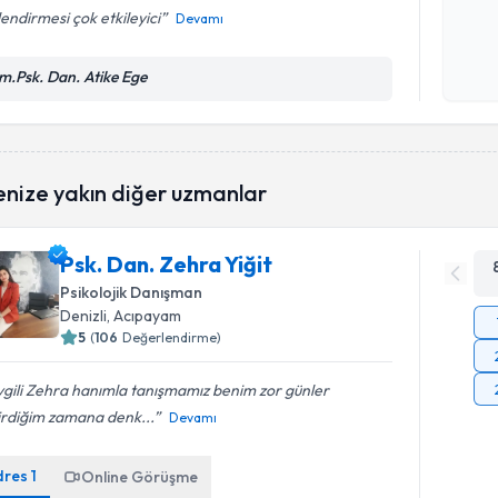
endirmesi çok etkileyici
Devamı
Kişisel
okudum
m.Psk. Dan. Atike Ege
işlenm
enize yakın diğer uzmanlar
Psk. Dan. Zehra Yiğit
Psikolojik Danışman
Denizli
, Acıpayam
5
(
106
Değerlendirme)
gili Zehra hanımla tanışmamız benim zor günler
irdiğim zamana denk...
Devamı
dres
1
Online Görüşme