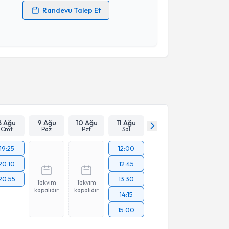
Randevu Talep Et
 verilerimin işlenmesine ilişkin
Aydınlatma Metni
'ni
 ve kişisel verilerimin belirtilen kapsamda
esini kabul ediyorum.
Takvim Talebini Gönder
8 Ağu
9 Ağu
10 Ağu
11 Ağu
Cmt
Paz
Pzt
Sal
19:25
12:00
20:10
12:45
20:55
13:30
Takvim
Takvim
kapalıdır
kapalıdır
14:15
15:00