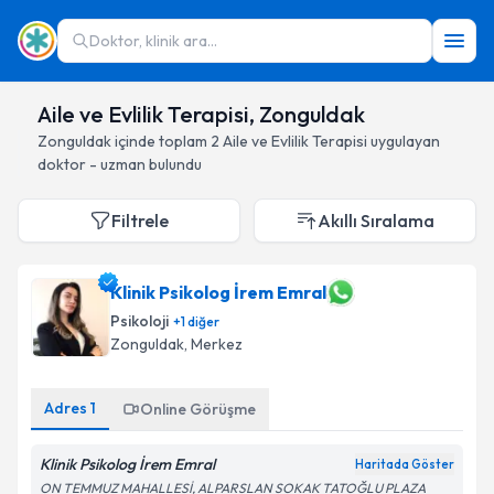
Doktor, klinik ara...
Aile ve Evlilik Terapisi, Zonguldak
Zonguldak
içinde toplam
2
Aile ve Evlilik Terapisi
uygulayan
doktor - uzman bulundu
Filtrele
Akıllı Sıralama
Klinik Psikolog İrem Emral
Psikoloji
+
1
diğer
Zonguldak
, Merkez
Adres
1
Online Görüşme
Klinik Psikolog İrem Emral
Haritada Göster
ON TEMMUZ MAHALLESİ, ALPARSLAN SOKAK TATOĞLU PLAZA