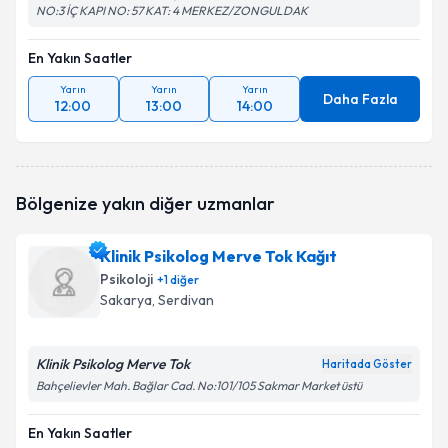
NO:3 İÇ KAPI NO: 57 KAT: 4 MERKEZ/ZONGULDAK
En Yakın Saatler
Yarın
Yarın
Yarın
Daha Fazla
12:00
13:00
14:00
Bölgenize yakın diğer uzmanlar
Klinik Psikolog Merve Tok Kağıt
Psikoloji
+
1
diğer
Sakarya
, Serdivan
Klinik Psikolog Merve Tok
Haritada Göster
Bahçelievler Mah. Bağlar Cad. No:101/105 Sakmar Market üstü
En Yakın Saatler