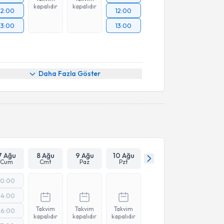
kapalıdır
kapalıdır
12:00
12:00
13:00
13:00
Daha Fazla Göster
7 Ağu
8 Ağu
9 Ağu
10 Ağu
Cum
Cmt
Paz
Pzt
10:00
14:00
Takvim
Takvim
Takvim
16:00
kapalıdır
kapalıdır
kapalıdır