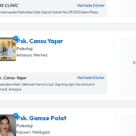
okudum
S CLİNİC
Haritada Göster
işlenm
Randevu T
hernesibe Mahallesi Gök Geçidi Sokak No:29/32 Erdem Plaza
Psk. Cans
uzmandan ra
Psk. Cansu Yaşar
posta ile bi
Psikoloji
E-posta Ad
Amasya
, Merkez
B
k. Cansu Yaşar
Haritada Göster
Kişisel
azlıdere Mah. Mehmet Varinli Cad. Seçilmiş Apt. No:64 kat:4
ire:8, Amasya
okudum
işlenm
Randevu T
Psk. Gamze Polat
Psk. Gamz
uzmandan ra
Psikoloji
posta ile bi
Kayseri
, Melikgazi