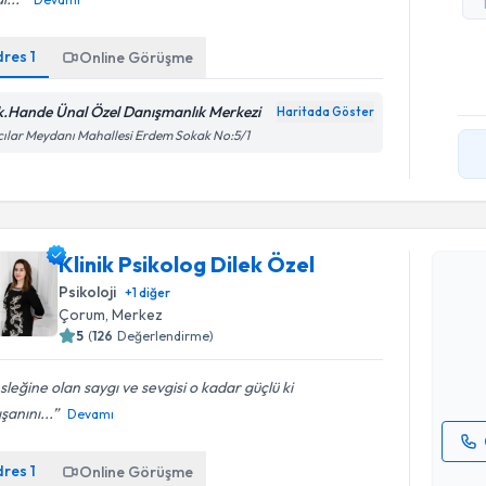
dres
1
Online Görüşme
k.Hande Ünal Özel Danışmanlık Merkezi
Haritada Göster
ılar Meydanı Mahallesi Erdem Sokak No:5/1
Randevu T
Klinik Psikolog Dilek Özel
Klinik Psi
Psikoloji
+
1
diğer
oluşturun. 
Çorum
, Merkez
hazırlandığ
5
(
126
Değerlendirme)
E-posta Ad
leğine olan saygı ve sevgisi o kadar güçlü ki
şanını...
Devamı
dres
1
Online Görüşme
Kişisel