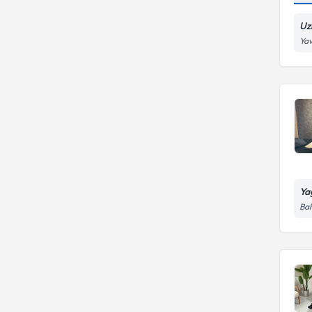
Uz
Yav
Ya
Bah