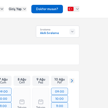
Giriş Yap
Doktor musun?
Sıralama
Akıllı Sıralama
7 Ağu
8 Ağu
9 Ağu
10 Ağu
Cum
Cmt
Paz
Pzt
09:00
09:00
10:00
10:00
11:00
11:00
Takvim
Takvim