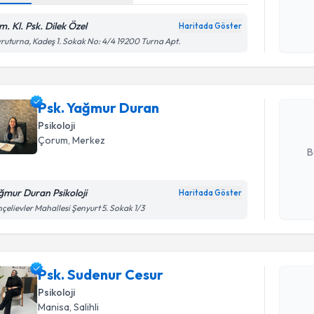
okudum
işlenm
m. Kl. Psk. Dilek Özel
Haritada Göster
Randevu T
ruturna, Kadeş 1. Sokak No: 4/4 19200 Turna Apt.
Psk. Yağm
bu uzmandan
Psk. Yağmur Duran
posta ile bi
Psikoloji
E-posta Ad
Çorum
, Merkez
B
ğmur Duran Psikoloji
Haritada Göster
Kişisel
çelievler Mahallesi Şenyurt 5. Sokak 1/3
okudum
Randevu T
işlenm
Psk. Sude
Psk. Sudenur Cesur
bu uzmandan
Psikoloji
posta ile bi
Manisa
, Salihli