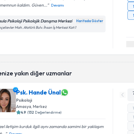
 memnun kaldım. Güven...
Devamı
sula Psikoloji Psikolojik Danışma Merkezi
Haritada Göster
çelievler Mah. Atatürk Bulv. İhsan İş Merkezi Kat:1
enize yakın diğer uzmanlar
Psk. Hande Ünal
Psikoloji
Amasya
, Merkez
4.9
(
132
Değerlendirme)
el iletişim kurduk ilgili aynı zamanda samimi bir yaklaşım
ı...
Devamı