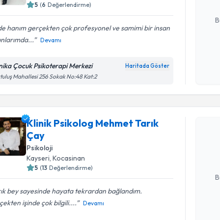
5
(
6
Değerlendirme)
E-posta Ad
B
de hanım gerçekten çok profesyonel ve samimi bir insan
nlarımda...
Devamı
Kişisel
okudum
nika Çocuk Psikoterapi Merkezi
Haritada Göster
işlenm
tuluş Mahallesi 256 Sokak No:48 Kat:2
Randevu T
Klinik Psikolog Mehmet Tarık
Klinik Ps
Çay
oluşturun. 
hazırlandığ
Psikoloji
Kayseri
, Kocasinan
E-posta Ad
5
(
13
Değerlendirme)
B
rık bey sayesinde hayata tekrardan bağlandım.
ekten işinde çok bilgili....
Devamı
Kişisel