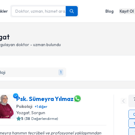
ikler
Blog
Kayıt Ol
zgat
gulayan doktor - uzman bulundu
loji
1
Psk. Sümeyra Yılmaz
Psikoloji
+
1
diğer
Yozgat
, Sorgun
5
(
38
Değerlendirme)
meyra hanımın tecrübeli ve profosyonel yaklaşımından