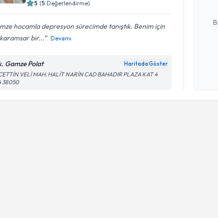
5
(
5
Değerlendirme)
E-posta Ad
B
mze hocamla depresyon sürecimde tanıştık. Benim için
karamsar bir...
Devamı
Kişisel
k. Gamze Polat
Haritada Göster
okudum
CETTİN VELİ MAH. HALİT NARİN CAD BAHADIR PLAZA KAT 4
işlenm
4 38050