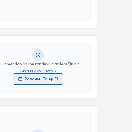
 ve kişisel verilerimin belirtilen kapsamda
esini kabul ediyorum.
akvimi Talebi
Takvim Talebini Gönder
ur Duran
için randevu takvimi talebi oluşturun. Size
 randevu almanız için bir takvim hazırlandığında e-
lgilendireceğiz.
resiniz
u uzmandan online randevu alabileceğin bir
takvimi bulunmuyor.
Randevu Talep Et
 verilerimin işlenmesine ilişkin
Aydınlatma Metni
'ni
 ve kişisel verilerimin belirtilen kapsamda
akvimi Talebi
esini kabul ediyorum.
nur Cesur
için randevu takvimi talebi oluşturun. Size
Takvim Talebini Gönder
 randevu almanız için bir takvim hazırlandığında e-
lgilendireceğiz.