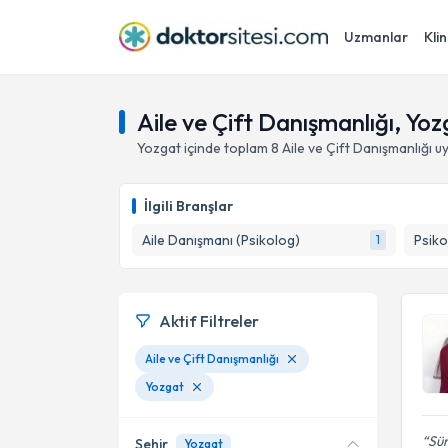
Uzmanlar
Klin
Aile ve Çift Danışmanlığı, Yo
Yozgat
içinde toplam
8
Aile ve Çift Danışmanlığı
uy
İlgili Branşlar
Aile Danışmanı (Psikolog)
Psiko
1
Aktif Filtreler
Aile ve Çift Danışmanlığı
Yozgat
Sü
Şehir
Yozgat