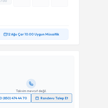
17:00
12 Ağu
Çar
10:00
Uygun Müsaitlik
akvimi Talebi
kolog Dilek Özel
için randevu takvimi talebi
Size bu uzmandan randevu almanız için bir takvim
ında e-posta ile bilgilendireceğiz.
resiniz
Takvim mevcut değil.
0 (850) 474 44 70
Randevu Talep Et
 verilerimin işlenmesine ilişkin
Aydınlatma Metni
'ni