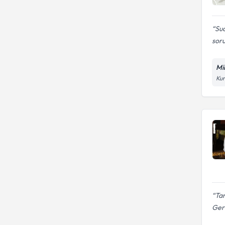
Su
soru
Mi
Kur
Ta
Gerç