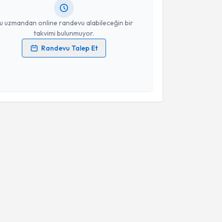
resiniz
u uzmandan online randevu alabileceğin bir
takvimi bulunmuyor.
Randevu Talep Et
 verilerimin işlenmesine ilişkin
Aydınlatma Metni
'ni
 ve kişisel verilerimin belirtilen kapsamda
esini kabul ediyorum.
Takvim Talebini Gönder