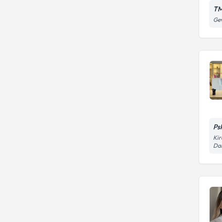
TM
Gev
Ps
Kir
Da