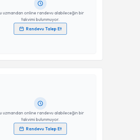
resiniz
u uzmandan online randevu alabileceğin bir
takvimi bulunmuyor.
Randevu Talep Et
 verilerimin işlenmesine ilişkin
Aydınlatma Metni
'ni
 ve kişisel verilerimin belirtilen kapsamda
esini kabul ediyorum.
akvimi Talebi
Takvim Talebini Gönder
ikolog Mehmet Tarık Çay
için randevu takvimi talebi
Size bu uzmandan randevu almanız için bir takvim
ında e-posta ile bilgilendireceğiz.
resiniz
u uzmandan online randevu alabileceğin bir
takvimi bulunmuyor.
Randevu Talep Et
 verilerimin işlenmesine ilişkin
Aydınlatma Metni
'ni