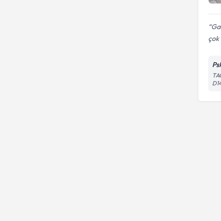
Ga
çok 
Ps
TA
D1