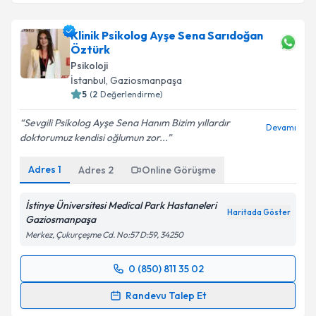
Klinik Psikolog Ayşe Sena Sarıdoğan
Öztürk
Psikoloji
İstanbul
, Gaziosmanpaşa
5
(
2
Değerlendirme)
Sevgili Psikolog Ayşe Sena Hanım Bizim yıllardır
Devamı
doktorumuz kendisi oğlumun zor...
Adres
1
Adres
2
Online Görüşme
İstinye Üniversitesi Medical Park Hastaneleri
Haritada Göster
Gaziosmanpaşa
Merkez, Çukurçeşme Cd. No:57 D:59, 34250
0 (850) 811 35 02
Randevu Takvimi Talebi
Randevu Talep Et