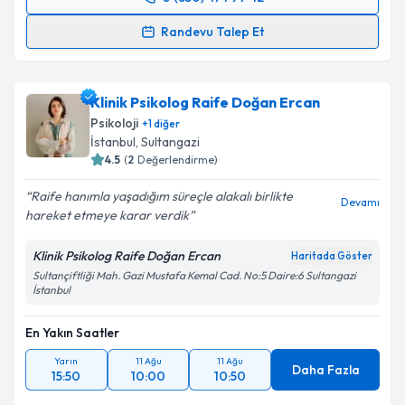
Randevu Takvimi Talebi
Randevu Talep Et
Psk. Ruken Duygun
için randevu takvimi talebi
oluşturun. Size bu uzmandan randevu almanız için bir
Klinik Psikolog Raife Doğan Ercan
takvim hazırlandığında e-posta ile bilgilendireceğiz.
Psikoloji
+
1
diğer
E-posta Adresiniz
İstanbul
, Sultangazi
4.5
(
2
Değerlendirme)
Raife hanımla yaşadığım süreçle alakalı birlikte
Devamı
hareket etmeye karar verdik
Kişisel verilerimin işlenmesine ilişkin
Aydınlatma
Metni
'ni okudum ve kişisel verilerimin belirtilen
Klinik Psikolog Raife Doğan Ercan
Haritada Göster
kapsamda işlenmesini kabul ediyorum.
Sultançiftliği Mah. Gazi Mustafa Kemal Cad. No:5 Daire:6 Sultangazi
İstanbul
Takvim Talebini Gönder
En Yakın Saatler
Yarın
11 Ağu
11 Ağu
Daha Fazla
15:50
10:00
10:50