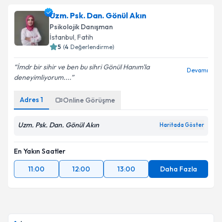
Uzm. Psk. Dan. Gönül Akın
Psikolojik Danışman
İstanbul
, Fatih
5
(
4
Değerlendirme)
İmdr bir sihir ve ben bu sihri Gönül Hanım'la
Devamı
deneyimliyorum....
Adres
1
Online Görüşme
Uzm. Psk. Dan. Gönül Akın
Haritada Göster
En Yakın Saatler
11:00
12:00
13:00
Daha Fazla