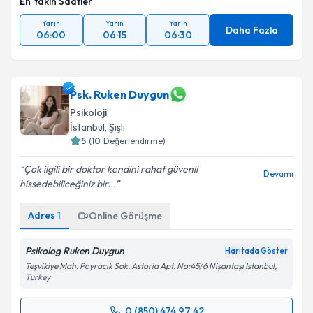
En Yakın Saatler
Yarın
Yarın
Yarın
Daha Fazla
06:00
06:15
06:30
Psk. Ruken Duygun
Psikoloji
İstanbul
, Şişli
5
(
10
Değerlendirme)
Çok ilgili bir doktor kendini rahat güvenli
Devamı
hissedebiliceğiniz bir...
Adres
1
Online Görüşme
Psikolog Ruken Duygun
Haritada Göster
Teşvikiye Mah. Poyracık Sok. Astoria Apt. No:45/6 Nişantaşı Istanbul,
Turkey
0 (850) 474 97 42