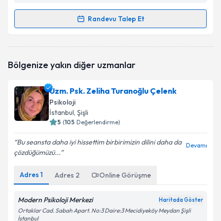
Randevu Talep Et
Randevu Takvimi Talebi
Psk. Devrim Utku
için randevu takvimi talebi
Bölgenize yakın diğer uzmanlar
oluşturun. Size bu uzmandan randevu almanız için bir
takvim hazırlandığında e-posta ile bilgilendireceğiz.
Uzm. Psk. Zeliha Turanoğlu Çelenk
E-posta Adresiniz
Psikoloji
İstanbul
, Şişli
5
(
105
Değerlendirme)
Bu seansta daha iyi hissettim birbirimizin dilini daha da
Kişisel verilerimin işlenmesine ilişkin
Aydınlatma
Devamı
çözdüğümüzü...
Metni
'ni okudum ve kişisel verilerimin belirtilen
kapsamda işlenmesini kabul ediyorum.
Adres
1
Adres
2
Online Görüşme
Takvim Talebini Gönder
Modern Psikoloji Merkezi
Haritada Göster
Ortaklar Cad. Sabah Apart. No:3 Daire:3 Mecidiyeköy Meydan Şişli
İstanbul