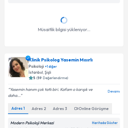
Müsaitlik bilgisi yükleniyor...
Klinik Psikolog Yasemin Mısırlı
Psikoloji
+
1
diğer
İstanbul
, Şişli
5
(
59
Değerlendirme)
Yasemin hanım çok tatlı biri. Kafam o karışık ve
Devamı
daha...
Adres
1
Adres
2
Adres
3
Online Görüşme
Modern Psikoloji Merkezi
Haritada Göster