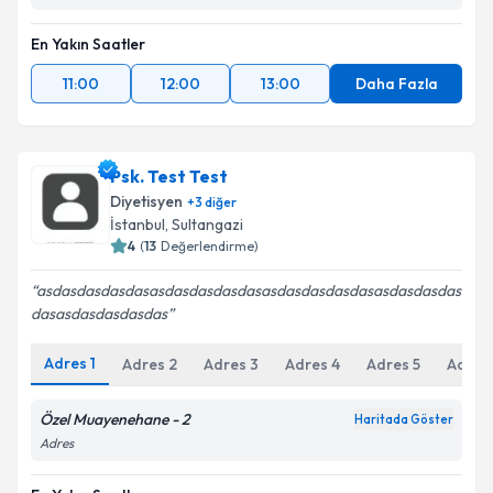
En Yakın Saatler
11:00
12:00
13:00
Daha Fazla
Psk. Test Test
Diyetisyen
+
3
diğer
İstanbul
, Sultangazi
4
(
13
Değerlendirme)
asdasdasdasdasasdasdasdasdasasdasdasdasdasasdasdasdas
dasasdasdasdasdas
Adres
1
Adres
2
Adres
3
Adres
4
Adres
5
Adres
Özel Muayenehane - 2
Haritada Göster
Adres