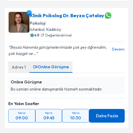
Klinik Psikolog Ayşe Sena Sarıdoğan Öztürk
için
randevu takvimi talebi oluşturun. Size bu uzmandan
randevu almanız için bir takvim hazırlandığında e-
Klinik Psikolog Dr. Beyza Çatalay
posta ile bilgilendireceğiz.
Psikoloji
İstanbul
, Kadıköy
E-posta Adresiniz
4.9
(
7
Değerlendirme)
Beyza Hanımla görüşmelerimizde çok şey öğrendim,
Devamı
çok kaygılı ve...
Kişisel verilerimin işlenmesine ilişkin
Aydınlatma
Online Görüşme
Adres
1
Metni
'ni okudum ve kişisel verilerimin belirtilen
kapsamda işlenmesini kabul ediyorum.
Online Görüşme
Bu uzman online danışmanlık hizmeti sunmaktadır.
Takvim Talebini Gönder
En Yakın Saatler
Yarın
Yarın
Yarın
Daha Fazla
09:00
09:45
10:30