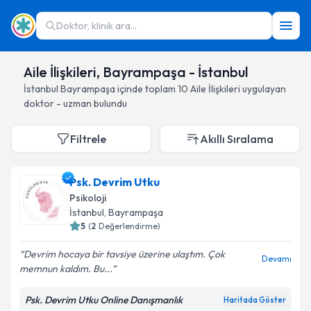
Doktor, klinik ara...
Aile İlişkileri, Bayrampaşa - İstanbul
İstanbul
Bayrampaşa
içinde toplam
10
Aile İlişkileri
uygulayan
doktor - uzman bulundu
Filtrele
Akıllı Sıralama
Psk. Devrim Utku
Psikoloji
İstanbul
, Bayrampaşa
5
(
2
Değerlendirme)
Devrim hocaya bir tavsiye üzerine ulaştım. Çok
Devamı
memnun kaldım. Bu...
Psk. Devrim Utku Online Danışmanlık
Haritada Göster