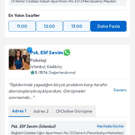
Ortaklar Caddesi Sabah Apartmanı No:3 D:3 Mecidiyeköy Meydan
En Yakın Saatler
11:00
12:00
13:00
Daha Fazla
Psk. Elif Sevim
Psikoloji
İstanbul
, Kadıköy
5
(
1576
Değerlendirme)
İlişkilerimde yaşadığım birçok problemi karşı tarafın
Devamı
davranışlarıyla açıklıyordum. Görüşmeler
sonrasında...
Adres
1
Adres
2
Online Görüşme
Psk. Elif Sevim (İstanbul)
Haritada Göster
Bağdat Caddesi Uğur Apartmanı No:72 Daire:4 (Fenerbahçe Mahallesi)