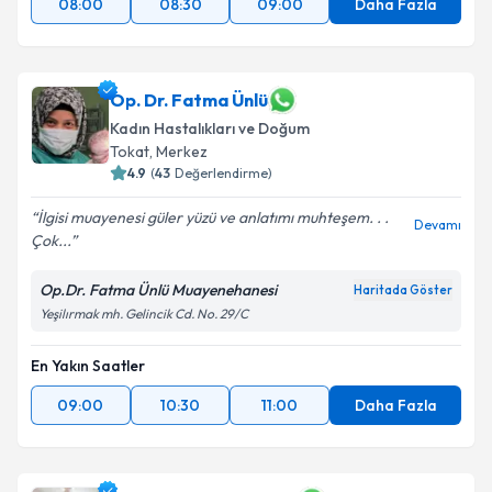
08:00
08:30
09:00
Daha Fazla
Op. Dr. Fatma Ünlü
Kadın Hastalıkları ve Doğum
Tokat
, Merkez
4.9
(
43
Değerlendirme)
İlgisi muayenesi güler yüzü ve anlatımı muhteşem. . .
Devamı
Çok...
Op.Dr. Fatma Ünlü Muayenehanesi
Haritada Göster
Yeşilırmak mh. Gelincik Cd. No. 29/C
En Yakın Saatler
09:00
10:30
11:00
Daha Fazla