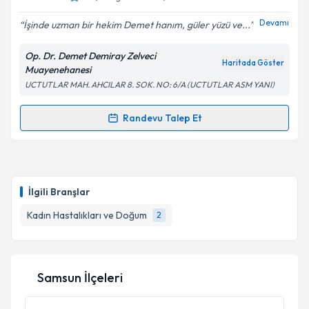
Devamı
İşinde uzman bir hekim Demet hanım, güler yüzü ve...
Op. Dr. Demet Demiray Zelveci
Haritada Göster
Muayenehanesi
UCTUTLAR MAH. AHCILAR 8. SOK. NO: 6/A (UCTUTLAR ASM YANI)
Randevu Talep Et
Randevu Takvimi Talebi
Op. Dr. Demet Demiray Zelveci
için randevu
takvimi talebi oluşturun. Size bu uzmandan randevu
İlgili Branşlar
almanız için bir takvim hazırlandığında e-posta ile
bilgilendireceğiz.
Kadın Hastalıkları ve Doğum
2
E-posta Adresiniz
Samsun İlçeleri
Kişisel verilerimin işlenmesine ilişkin
Aydınlatma