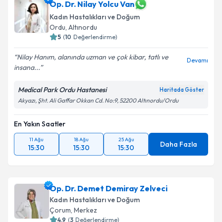
Op. Dr. Nilay Yolcu Van
Kadın Hastalıkları ve Doğum
Ordu
, Altınordu
5
(
10
Değerlendirme)
Nilay Hanım, alanında uzman ve çok kibar, tatlı ve
Devamı
insana...
Medical Park Ordu Hastanesi
Haritada Göster
Akyazı, Şht. Ali Gaffar Okkan Cd. No:9, 52200 Altınordu/Ordu
En Yakın Saatler
11 Ağu
18 Ağu
25 Ağu
Daha Fazla
15:30
15:30
15:30
Op. Dr. Demet Demiray Zelveci
Kadın Hastalıkları ve Doğum
Çorum
, Merkez
4.9
(
3
Değerlendirme)