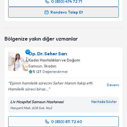
0 (850) 474 72 71
Randevu Takvimi Talebi
Randevu Talep Et
Op. Dr. Nagihan Yılmaz
için randevu takvimi talebi
oluşturun. Size bu uzmandan randevu almanız için bir
takvim hazırlandığında e-posta ile bilgilendireceğiz.
Bölgenize yakın diğer uzmanlar
E-posta Adresiniz
Op. Dr. Seher Sarı
Kadın Hastalıkları ve Doğum
Samsun
, İlkadım
5
(
27
Değerlendirme)
Kişisel verilerimin işlenmesine ilişkin
Aydınlatma
Metni
'ni okudum ve kişisel verilerimin belirtilen
Eşimin hamilelik sürecini Seher Hanım takip etti.
kapsamda işlenmesini kabul ediyorum.
Devamı
Hamilelik süreci biraz...
Liv Hospital Samsun Hastanesi
Takvim Talebini Gönder
Haritada Göster
Hançerli Mah. 608 Sok. No2
0 (850) 811 72 60
Randevu Takvimi Talebi