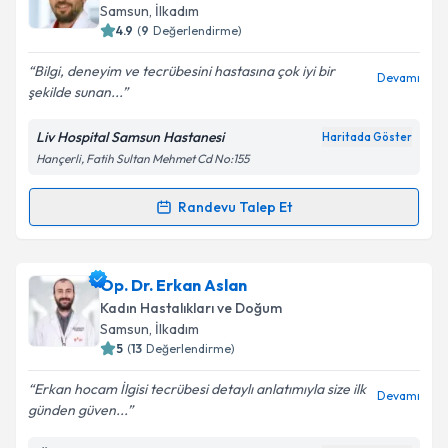
takvim hazırlandığında e-posta ile bilgilendireceğiz.
Samsun
, İlkadım
4.9
(
9
Değerlendirme)
E-posta Adresiniz
Bilgi, deneyim ve tecrübesini hastasına çok iyi bir
Devamı
şekilde sunan...
Liv Hospital Samsun Hastanesi
Haritada Göster
Kişisel verilerimin işlenmesine ilişkin
Aydınlatma
Hançerli, Fatih Sultan Mehmet Cd No:155
Metni
'ni okudum ve kişisel verilerimin belirtilen
kapsamda işlenmesini kabul ediyorum.
Randevu Talep Et
Randevu Takvimi Talebi
Takvim Talebini Gönder
Op. Dr. Sami Şahin
için randevu takvimi talebi
Op. Dr. Erkan Aslan
oluşturun. Size bu uzmandan randevu almanız için bir
Kadın Hastalıkları ve Doğum
takvim hazırlandığında e-posta ile bilgilendireceğiz.
Samsun
, İlkadım
5
(
13
Değerlendirme)
E-posta Adresiniz
Erkan hocam İlgisi tecrübesi detaylı anlatımıyla size ilk
Devamı
günden güven...