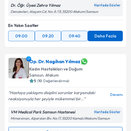
Dr. Öğr. Üyesi Zehra Yılmaz
Haritada Göster
Denizevleri, Alaçam Cd. No: 8 /13, 55200 Atakum/Samsun
En Yakın Saatler
09:00
09:20
09:40
Daha Fazla
Op. Dr. Nagihan Yılmaz
Kadın Hastalıkları ve Doğum
Samsun
, Atakum
5
(
10
Değerlendirme)
Hastaya yaklaşımı disiplini sorunlar karşısındaki
Devamı
reaksiyonuyla her şeyiyle mükemmel bir...
VM Medical Park Samsun Hastanesi
Haritada Göster
Mimarsinan, Alparslan Blv. No:17, 55200 Kamalı/Atakum/Samsun