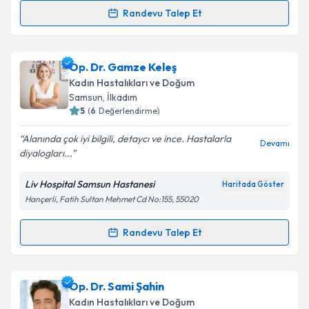
Randevu Talep Et
Op. Dr. Seher Sarı
için randevu takvimi talebi
oluşturun. Size bu uzmandan randevu almanız için bir
Op. Dr. Gamze Keleş
takvim hazırlandığında e-posta ile bilgilendireceğiz.
Kadın Hastalıkları ve Doğum
E-posta Adresiniz
Samsun
, İlkadım
5
(
6
Değerlendirme)
Alanında çok iyi bilgili, detaycı ve ince. Hastalarla
Devamı
diyalogları...
Kişisel verilerimin işlenmesine ilişkin
Aydınlatma
Metni
'ni okudum ve kişisel verilerimin belirtilen
Liv Hospital Samsun Hastanesi
Haritada Göster
kapsamda işlenmesini kabul ediyorum.
Hançerli, Fatih Sultan Mehmet Cd No:155, 55020
Takvim Talebini Gönder
Randevu Talep Et
Randevu Takvimi Talebi
Op. Dr. Gamze Keleş
için randevu takvimi talebi
Op. Dr. Sami Şahin
oluşturun. Size bu uzmandan randevu almanız için bir
Kadın Hastalıkları ve Doğum