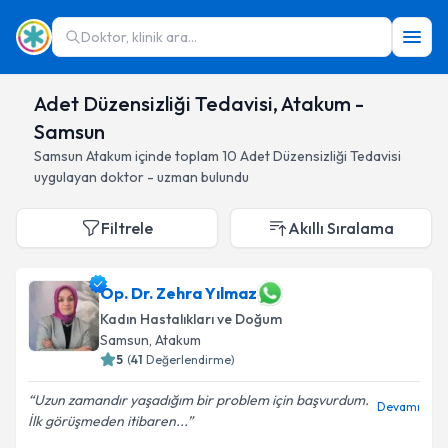
Doktor, klinik ara...
Adet Düzensizliği Tedavisi, Atakum -
Samsun
Samsun
Atakum
içinde toplam
10
Adet Düzensizliği Tedavisi
uygulayan doktor - uzman bulundu
Filtrele
Akıllı Sıralama
Op. Dr. Zehra Yılmaz
Kadın Hastalıkları ve Doğum
Samsun
, Atakum
5
(
41
Değerlendirme)
Uzun zamandır yaşadığım bir problem için başvurdum.
Devamı
İlk görüşmeden itibaren...