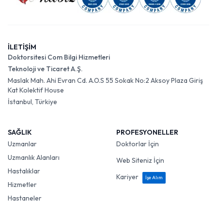
İLETİŞİM
Doktorsitesi Com Bilgi Hizmetleri
Teknoloji ve Ticaret A.Ş.
Maslak Mah. Ahi Evran Cd. A.O.S 55 Sokak No:2 Aksoy Plaza Giriş
Kat Kolektif House
İstanbul, Türkiye
SAĞLIK
PROFESYONELLER
Uzmanlar
Doktorlar İçin
Uzmanlık Alanları
Web Siteniz İçin
Hastalıklar
Kariyer
İşe Alım
Hizmetler
Hastaneler