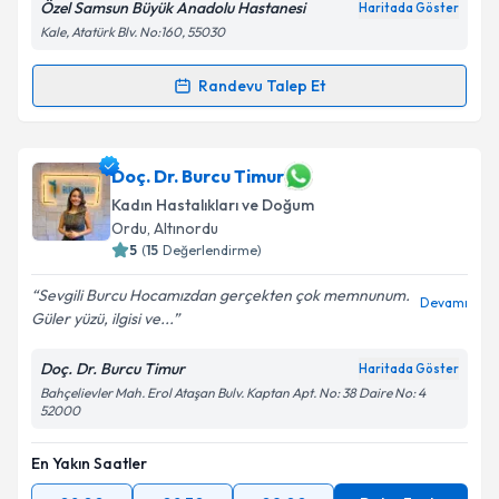
Özel Samsun Büyük Anadolu Hastanesi
Haritada Göster
Kişisel verilerimin işlenmesine ilişkin
Aydınlatma
Kale, Atatürk Blv. No:160, 55030
Metni
'ni okudum ve kişisel verilerimin belirtilen
kapsamda işlenmesini kabul ediyorum.
Randevu Talep Et
Randevu Takvimi Talebi
Takvim Talebini Gönder
Op. Dr. Erkan Aslan
için randevu takvimi talebi
Doç. Dr. Burcu Timur
oluşturun. Size bu uzmandan randevu almanız için bir
Kadın Hastalıkları ve Doğum
takvim hazırlandığında e-posta ile bilgilendireceğiz.
Ordu
, Altınordu
5
(
15
Değerlendirme)
E-posta Adresiniz
Sevgili Burcu Hocamızdan gerçekten çok memnunum.
Devamı
Güler yüzü, ilgisi ve...
Doç. Dr. Burcu Timur
Kişisel verilerimin işlenmesine ilişkin
Aydınlatma
Haritada Göster
Metni
'ni okudum ve kişisel verilerimin belirtilen
Bahçelievler Mah. Erol Ataşan Bulv. Kaptan Apt. No: 38 Daire No: 4
52000
kapsamda işlenmesini kabul ediyorum.
En Yakın Saatler
Takvim Talebini Gönder