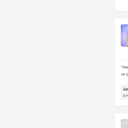
Me
ve iy
İs
İçm