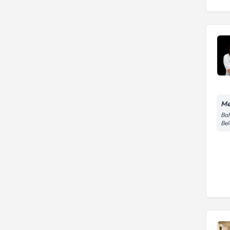
Me
Bah
Bel