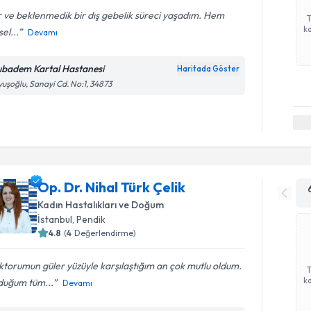
 ve beklenmedik bir dış gebelik süreci yaşadım. Hem
ka
sel...
Devamı
ıbadem Kartal Hastanesi
Haritada Göster
uşoğlu, Sanayi Cd. No:1, 34873
Op. Dr. Nihal Türk Çelik
Kadın Hastalıkları ve Doğum
İstanbul
, Pendik
4.8
(
4
Değerlendirme)
torumun güler yüzüyle karşılaştığım an çok mutlu oldum.
ka
duğum tüm...
Devamı