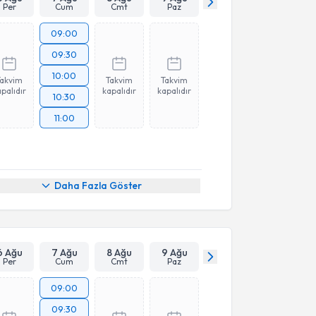
Per
Cum
Cmt
Paz
09:00
09:30
10:00
Takvim
Takvim
Takvim
palıdır
kapalıdır
kapalıdır
10:30
11:00
Daha Fazla Göster
6 Ağu
7 Ağu
8 Ağu
9 Ağu
Per
Cum
Cmt
Paz
09:00
09:30