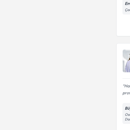
Em
Çam
Ha
prof
Bü
Osm
Dar