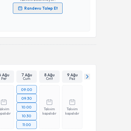
Randevu Talep Et
 verilerimin işlenmesine ilişkin
Aydınlatma Metni
'ni
 ve kişisel verilerimin belirtilen kapsamda
esini kabul ediyorum.
Takvim Talebini Gönder
6 Ağu
7 Ağu
8 Ağu
9 Ağu
Per
Cum
Cmt
Paz
09:00
09:30
10:00
Takvim
Takvim
Takvim
palıdır
kapalıdır
kapalıdır
10:30
11:00