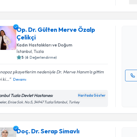
Randevu T
Op. Dr. Gülten Merve Özalp
Op. Dr. G
Çelikçi
talebi oluş
takvim hazı
Kadın Hastalıkları ve Doğum
İstanbul
, Tuzla
E-posta Ad
5
(
6
Değerlendirme)
nopoz şikayetlerim nedeniyle Dr. Merve Hanım’a gittim
i ki...
Devamı
Kişisel
okudum
tanbul Tuzla Devlet Hastanesı
Haritada Göster
işlenm
eler, Enise Sok. No:5, 34947 Tuzla/İstanbul, Turkey
Randevu T
Doç. Dr. S
Doç. Dr. Serap Simavlı
Size bu uzm