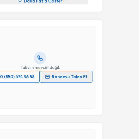
Daha Fazla Göster
akvimi Talebi
ülten Merve Özalp Çelikçi
için randevu takvimi
turun. Size bu uzmandan randevu almanız için bir
rlandığında e-posta ile bilgilendireceğiz.
resiniz
Takvim mevcut değil.
0 (850) 474 36 58
Randevu Talep Et
 verilerimin işlenmesine ilişkin
Aydınlatma Metni
'ni
 ve kişisel verilerimin belirtilen kapsamda
esini kabul ediyorum.
akvimi Talebi
Takvim Talebini Gönder
erap Simavlı
için randevu takvimi talebi oluşturun.
andan randevu almanız için bir takvim