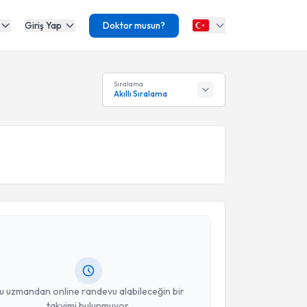
Giriş Yap
Doktor musun?
Sıralama
Akıllı Sıralama
akvimi Talebi
yesi Gaye Arslan
için randevu takvimi talebi
Size bu uzmandan randevu almanız için bir takvim
ında e-posta ile bilgilendireceğiz.
resiniz
u uzmandan online randevu alabileceğin bir
takvimi bulunmuyor.