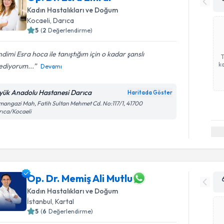
Kadın Hastalıkları ve Doğum
Kocaeli
, Darıca
5
(
2
Değerlendirme)
dimi Esra hoca ile tanıştığım için o kadar şanslı
ka
ediyorum...
Devamı
yük Anadolu Hastanesi Darıca
Haritada Göster
angazi Mah, Fatih Sultan Mehmet Cd. No:117/1, 41700
ıca/Kocaeli
Op. Dr. Memiş Ali Mutlu
Kadın Hastalıkları ve Doğum
İstanbul
, Kartal
5
(
6
Değerlendirme)