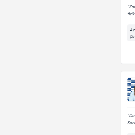
Zor
fizik
Ac
Çav
Dok
Sor