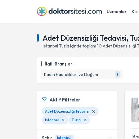
Uzmanlar
Klin
Adet Düzensizliği Tedavisi, Tuz
İstanbul
Tuzla
içinde toplam
10
Adet Düzensizliği 
İlgili Branşlar
Kadın Hastalıkları ve Doğum
1
Aktif Filtreler
Adet Düzensizliği Tedavisi
İstanbul
Tuzla
Ama
Şehir
İstanbul