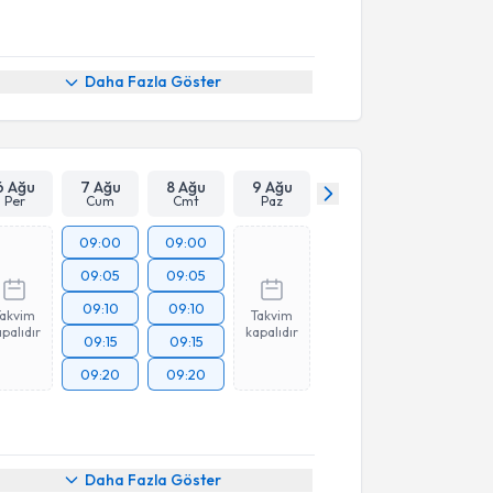
Daha Fazla Göster
6 Ağu
7 Ağu
8 Ağu
9 Ağu
Per
Cum
Cmt
Paz
09:00
09:00
09:05
09:05
09:10
09:10
Takvim
Takvim
palıdır
kapalıdır
09:15
09:15
09:20
09:20
Daha Fazla Göster