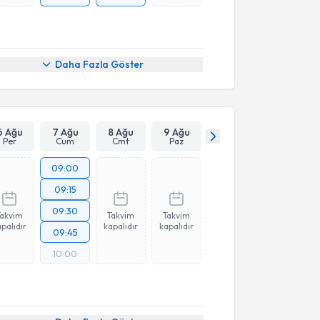
Daha Fazla Göster
6 Ağu
7 Ağu
8 Ağu
9 Ağu
Per
Cum
Cmt
Paz
09:00
09:15
09:30
Takvim
Takvim
Takvim
palıdır
kapalıdır
kapalıdır
09:45
10:00