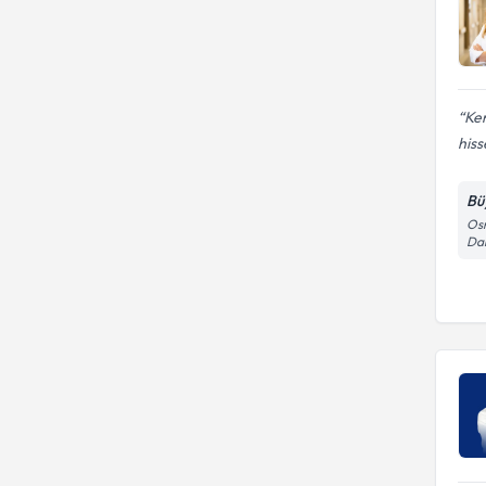
Ken
hiss
Bü
Osm
Dar