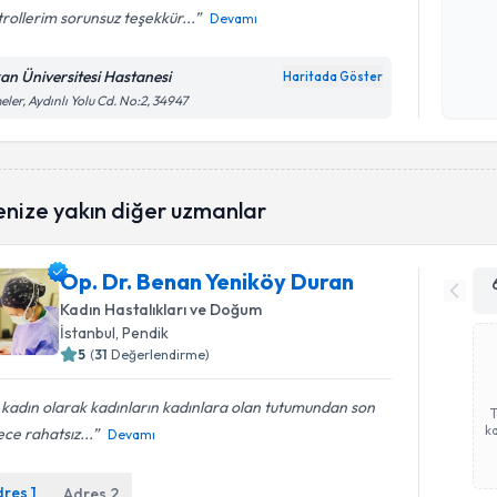
rollerim sorunsuz teşekkür...
Devamı
Kişisel
okudum
an Üniversitesi Hastanesi
Haritada Göster
işlenm
eler, Aydınlı Yolu Cd. No:2, 34947
enize yakın diğer uzmanlar
Op. Dr. Benan Yeniköy Duran
Kadın Hastalıkları ve Doğum
İstanbul
, Pendik
5
(
31
Değerlendirme)
 kadın olarak kadınların kadınlara olan tutumundan son
ka
ce rahatsız...
Devamı
dres
1
Adres
2