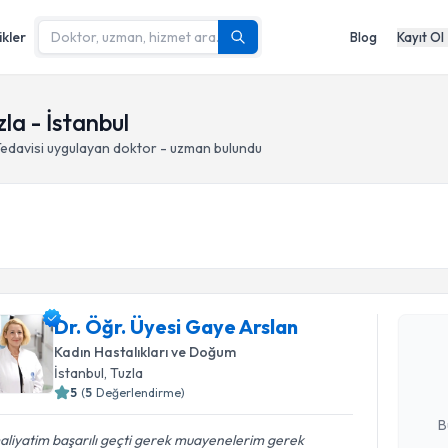
ikler
Blog
Kayıt Ol
la - İstanbul
Tedavisi
uygulayan doktor - uzman bulundu
Randevu T
Dr. Öğr. Ü
Dr. Öğr. Üyesi Gaye Arslan
oluşturun. 
Kadın Hastalıkları ve Doğum
hazırlandığ
İstanbul
, Tuzla
5
(
5
Değerlendirme)
E-posta Ad
B
liyatim başarılı geçti gerek muayenelerim gerek