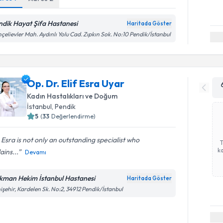
ndik Hayat Şifa Hastanesi
Haritada Göster
çelievler Mah. Aydınlı Yolu Cad. Zıpkın Sok. No:10 Pendik/İstanbul
Op. Dr. Elif Esra Uyar
Kadın Hastalıkları ve Doğum
İstanbul
, Pendik
5
(
33
Değerlendirme)
 Esra is not only an outstanding specialist who
ka
ains...
Devamı
kman Hekim İstanbul Hastanesi
Haritada Göster
işehir, Kardelen Sk. No:2, 34912 Pendik/İstanbul