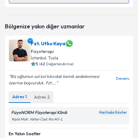
Randevu Takvimi Talebi
Fzt. Rojbin Kılıç
için randevu takvimi talebi oluşturun.
Bölgenize yakın diğer uzmanlar
Size bu uzmandan randevu almanız için bir takvim
hazırlandığında e-posta ile bilgilendireceğiz.
Fzt. Utku Kaya
E-posta Adresiniz
Fizyoterapi
İstanbul
, Tuzla
5
(
62
Değerlendirme)
Kişisel verilerimin işlenmesine ilişkin
Aydınlatma
Biz oğlumun sol kol kıkırdak kemik zedelenmesi
Devamı
Metni
'ni okudum ve kişisel verilerimin belirtilen
üzerine başvurduk. Fzt....
kapsamda işlenmesini kabul ediyorum.
Adres
1
Adres
2
Takvim Talebini Gönder
FizyoNORM Fizyoterapi Klinik
Haritada Göster
Yayla Mah. Vatan Cad. No:40-L
En Yakın Saatler