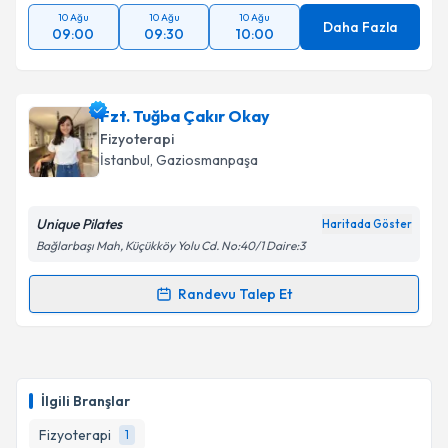
10 Ağu
10 Ağu
10 Ağu
Daha Fazla
09:00
09:30
10:00
Fzt. Tuğba Çakır Okay
Fizyoterapi
İstanbul
, Gaziosmanpaşa
Unique Pilates
Haritada Göster
Bağlarbaşı Mah, Küçükköy Yolu Cd. No:40/1 Daire:3
Randevu Talep Et
Randevu Takvimi Talebi
Fzt. Tuğba Çakır Okay
için randevu takvimi talebi
oluşturun. Size bu uzmandan randevu almanız için bir
İlgili Branşlar
takvim hazırlandığında e-posta ile bilgilendireceğiz.
Fizyoterapi
1