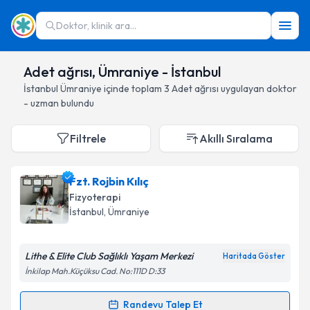
Doktor, klinik ara...
Adet ağrısı, Ümraniye - İstanbul
İstanbul
Ümraniye
içinde toplam
3
Adet ağrısı
uygulayan doktor
- uzman bulundu
Filtrele
Akıllı Sıralama
Fzt. Rojbin Kılıç
Fizyoterapi
İstanbul
, Ümraniye
Lithe & Elite Club Sağlıklı Yaşam Merkezi
Haritada Göster
İnkilap Mah.Küçüksu Cad. No:111D D:33
Randevu Talep Et