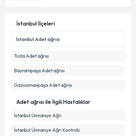
E-posta Adresiniz
İstanbul İlçeleri
Kişisel verilerimin işlenmesine ilişkin
Aydınlatma
Metni
'ni okudum ve kişisel verilerimin belirtilen
İstanbul
Adet ağrısı
kapsamda işlenmesini kabul ediyorum.
Tuzla
Adet ağrısı
Takvim Talebini Gönder
Bayrampaşa
Adet ağrısı
Gaziosmanpaşa
Adet ağrısı
Adet ağrısı ile İlgili Hastalıklar
İstanbul Ümraniye Ağrı
İstanbul Ümraniye Ağrı Kontrolü