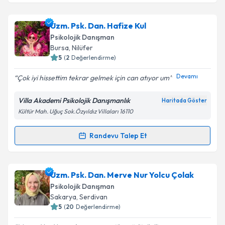
Psk. Dan. Miraç Kömürkara
için randevu takvimi
Uzm. Psk. Dan. Hafize Kul
talebi oluşturun. Size bu uzmandan randevu almanız
Psikolojik Danışman
için bir takvim hazırlandığında e-posta ile
Bursa
, Nilüfer
bilgilendireceğiz.
5
(
2
Değerlendirme)
E-posta Adresiniz
Devamı
Çok iyi hissettim tekrar gelmek için can atıyor um
Villa Akademi Psikolojik Danışmanlık
Haritada Göster
Kültür Mah. Uğuç Sok.Özyıldız Villaları 16110
Kişisel verilerimin işlenmesine ilişkin
Aydınlatma
Metni
'ni okudum ve kişisel verilerimin belirtilen
Randevu Talep Et
Randevu Takvimi Talebi
kapsamda işlenmesini kabul ediyorum.
Uzm. Psk. Dan. Hafize Kul
için randevu takvimi talebi
Uzm. Psk. Dan. Merve Nur Yolcu Çolak
Takvim Talebini Gönder
oluşturun. Size bu uzmandan randevu almanız için bir
Psikolojik Danışman
takvim hazırlandığında e-posta ile bilgilendireceğiz.
Sakarya
, Serdivan
5
(
20
Değerlendirme)
E-posta Adresiniz