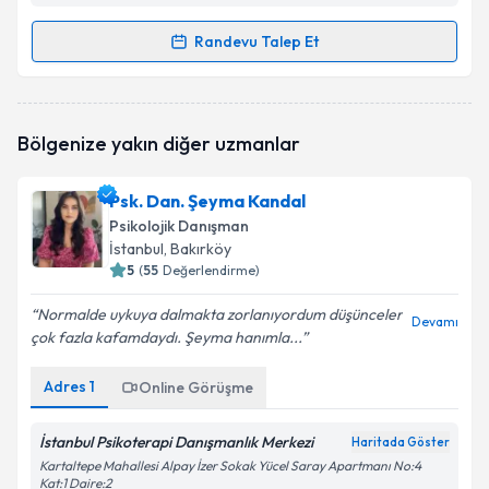
Randevu Talep Et
Randevu Takvimi Talebi
Psk. Dan. Nilsu Nur Avcı
için randevu takvimi talebi
Bölgenize yakın diğer uzmanlar
oluşturun. Size bu uzmandan randevu almanız için bir
takvim hazırlandığında e-posta ile bilgilendireceğiz.
Psk. Dan. Şeyma Kandal
E-posta Adresiniz
Psikolojik Danışman
İstanbul
, Bakırköy
5
(
55
Değerlendirme)
Normalde uykuya dalmakta zorlanıyordum düşünceler
Kişisel verilerimin işlenmesine ilişkin
Aydınlatma
Devamı
çok fazla kafamdaydı. Şeyma hanımla...
Metni
'ni okudum ve kişisel verilerimin belirtilen
kapsamda işlenmesini kabul ediyorum.
Adres
1
Online Görüşme
Takvim Talebini Gönder
İstanbul Psikoterapi Danışmanlık Merkezi
Haritada Göster
Kartaltepe Mahallesi Alpay İzer Sokak Yücel Saray Apartmanı No:4
Kat:1 Daire:2