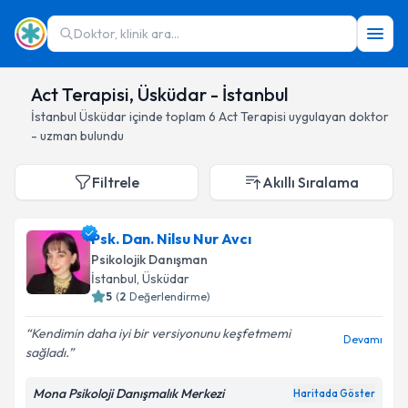
Doktor, klinik ara...
Act Terapisi, Üsküdar - İstanbul
İstanbul
Üsküdar
içinde toplam
6
Act Terapisi
uygulayan doktor
- uzman bulundu
Filtrele
Akıllı Sıralama
Psk. Dan. Nilsu Nur Avcı
Psikolojik Danışman
İstanbul
, Üsküdar
5
(
2
Değerlendirme)
Kendimin daha iyi bir versiyonunu keşfetmemi
Devamı
sağladı.
Mona Psikoloji Danışmalık Merkezi
Haritada Göster