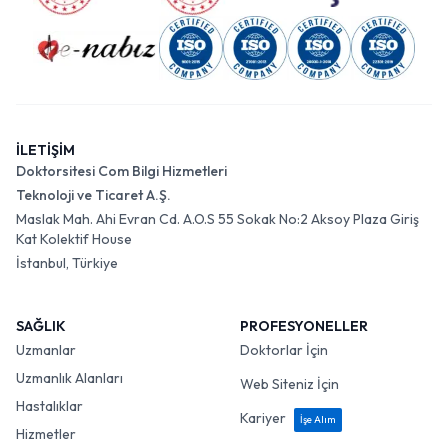
İLETİŞİM
Doktorsitesi Com Bilgi Hizmetleri
Teknoloji ve Ticaret A.Ş.
Maslak Mah. Ahi Evran Cd. A.O.S 55 Sokak No:2 Aksoy Plaza Giriş
Kat Kolektif House
İstanbul, Türkiye
SAĞLIK
PROFESYONELLER
Uzmanlar
Doktorlar İçin
Uzmanlık Alanları
Web Siteniz İçin
Hastalıklar
Kariyer
İşe Alım
Hizmetler