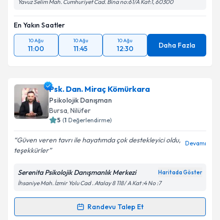
Yavuz Selim Mah. Cumhuriyet Cad. Bina no:61/A Kat:1, 60300
En Yakın Saatler
10 Ağu
10 Ağu
10 Ağu
Daha Fazla
11:00
11:45
12:30
Psk. Dan. Miraç Kömürkara
Psikolojik Danışman
Bursa
, Nilüfer
5
(
1
Değerlendirme)
Güven veren tavrı ile hayatımda çok destekleyici oldu,
Devamı
teşekkürler
Serenita Psikolojik Danışmanlık Merkezi
Haritada Göster
İhsaniye Mah. İzmir Yolu Cad . Atalay 8 118/ A Kat :4 No :7
Randevu Talep Et
Randevu Takvimi Talebi