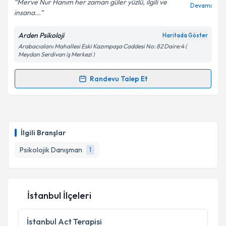
Merve Nur Hanım her zaman güler yüzlü, ilgili ve
Devamı
insana...
Arden Psikoloji
Haritada Göster
Kişisel verilerimin işlenmesine ilişkin
Aydınlatma
Arabacıalanı Mahallesi Eski Kazımpaşa Caddesi No: 82 Daire:4 (
Metni
'ni okudum ve kişisel verilerimin belirtilen
Meydan Serdivan iş Merkezi )
kapsamda işlenmesini kabul ediyorum.
Randevu Talep Et
Randevu Takvimi Talebi
Takvim Talebini Gönder
Uzm. Psk. Dan. Merve Nur Yolcu Çolak
için
randevu takvimi talebi oluşturun. Size bu uzmandan
İlgili Branşlar
randevu almanız için bir takvim hazırlandığında e-
posta ile bilgilendireceğiz.
Psikolojik Danışman
1
E-posta Adresiniz
İstanbul İlçeleri
Kişisel verilerimin işlenmesine ilişkin
Aydınlatma
İstanbul
Act Terapisi