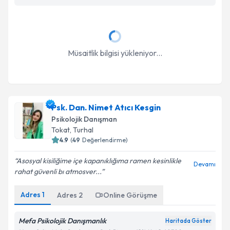
Müsaitlik bilgisi yükleniyor...
Psk. Dan. Nimet Atıcı Kesgin
Psikolojik Danışman
Tokat
, Turhal
4.9
(
49
Değerlendirme)
Asosyal kisiliğime içe kapanıklığıma ramen kesinlikle
Devamı
rahat güvenli bı atmosver...
Adres
1
Adres
2
Online Görüşme
Mefa Psikolojik Danışmanlık
Haritada Göster