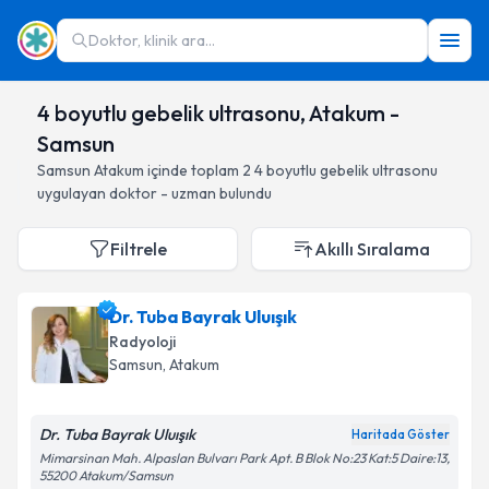
Doktor, klinik ara...
4 boyutlu gebelik ultrasonu, Atakum -
Samsun
Samsun
Atakum
içinde toplam
2
4 boyutlu gebelik ultrasonu
uygulayan doktor - uzman bulundu
Filtrele
Akıllı Sıralama
Dr. Tuba Bayrak Uluışık
Radyoloji
Samsun
, Atakum
Dr. Tuba Bayrak Uluışık
Haritada Göster
Mimarsinan Mah. Alpaslan Bulvarı Park Apt. B Blok No:23 Kat:5 Daire:13,
55200 Atakum/Samsun