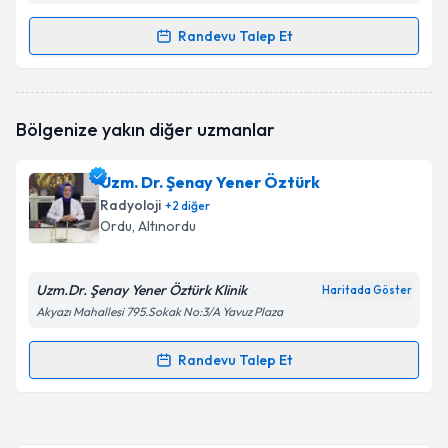
Randevu Talep Et
Randevu Takvimi Talebi
Dr. Tuba Bayrak Uluışık
için randevu takvimi talebi
Bölgenize yakın diğer uzmanlar
oluşturun. Size bu uzmandan randevu almanız için bir
takvim hazırlandığında e-posta ile bilgilendireceğiz.
Uzm. Dr. Şenay Yener Öztürk
E-posta Adresiniz
Radyoloji
+
2
diğer
Ordu
, Altınordu
Uzm.Dr. Şenay Yener Öztürk Klinik
Kişisel verilerimin işlenmesine ilişkin
Aydınlatma
Haritada Göster
Metni
'ni okudum ve kişisel verilerimin belirtilen
Akyazı Mahallesi 795.Sokak No:3/A Yavuz Plaza
kapsamda işlenmesini kabul ediyorum.
Randevu Talep Et
Randevu Takvimi Talebi
Takvim Talebini Gönder
Uzm. Dr. Şenay Yener Öztürk
için randevu takvimi