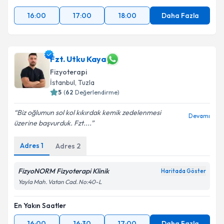
16:00
17:00
18:00
Daha Fazla
Fzt. Utku Kaya
Fizyoterapi
İstanbul
, Tuzla
5
(
62
Değerlendirme)
Biz oğlumun sol kol kıkırdak kemik zedelenmesi
Devamı
üzerine başvurduk. Fzt....
Adres
1
Adres
2
FizyoNORM Fizyoterapi Klinik
Haritada Göster
Yayla Mah. Vatan Cad. No:40-L
En Yakın Saatler
16:00
16:30
17:00
Daha Fazla