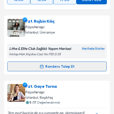
Fzt. Rojbin Kılıç
Fizyoterapi
İstanbul
, Ümraniye
Lithe & Elite Club Sağlıklı Yaşam Merkezi
Haritada Göster
İnkilap Mah.Küçüksu Cad. No:111D D:33
Randevu Talep Et
Randevu Takvimi Talebi
Fzt. Rojbin Kılıç
için randevu takvimi talebi oluşturun.
Fzt. Gaye Torna
Size bu uzmandan randevu almanız için bir takvim
Fizyoterapi
hazırlandığında e-posta ile bilgilendireceğiz.
İstanbul
, Beşiktaş
5
(
17
Değerlendirme)
E-posta Adresiniz
Am avut buciria de a o cunoaşte pe, domnişoară