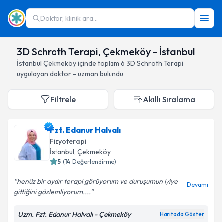
Doktor, klinik ara...
3D Schroth Terapi, Çekmeköy - İstanbul
İstanbul
Çekmeköy
içinde toplam
6
3D Schroth Terapi
uygulayan doktor - uzman bulundu
Filtrele
Akıllı Sıralama
Fzt. Edanur Halvalı
Fizyoterapi
İstanbul
, Çekmeköy
5
(
14
Değerlendirme)
henüz bir aydır terapi görüyorum ve duruşumun iyiye
Devamı
gittiğini gözlemliyorum....
Uzm. Fzt. Edanur Halvalı - Çekmeköy
Haritada Göster