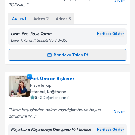
Devamı
TORNA...
Adres
1
Adres
2
Adres
3
Kişisel verilerimin işlenmesine ilişkin
Aydınlatma
Metni
'ni okudum ve kişisel verilerimin belirtilen
kapsamda işlenmesini kabul ediyorum.
Uzm. Fzt. Gaye Torna
Haritada Göster
Levent, Karanfil Sokağı No:8, 34353
Takvim Talebini Gönder
Randevu Talep Et
Randevu Takvimi Talebi
Fzt. Gaye Torna
için randevu takvimi talebi oluşturun.
Fzt. Ümran Bişkiner
Size bu uzmandan randevu almanız için bir takvim
Fizyoterapi
hazırlandığında e-posta ile bilgilendireceğiz.
İstanbul
, Kağıthane
5
(
2
Değerlendirme)
E-posta Adresiniz
Masa başı işimden dolayı yaşadığım bel ve boyun
Devamı
ağrılarımı ilk...
FizyoLuna Fizyoterapi Danışmanlık Merkezi
Haritada Göster
Kişisel verilerimin işlenmesine ilişkin
Aydınlatma