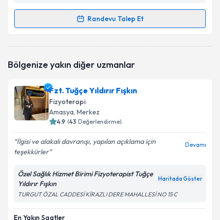
Randevu Talep Et
Randevu Takvimi Talebi
Fzt. Edanur Halvalı
için randevu takvimi talebi
Bölgenize yakın diğer uzmanlar
oluşturun. Size bu uzmandan randevu almanız için bir
takvim hazırlandığında e-posta ile bilgilendireceğiz.
Fzt. Tuğçe Yıldırır Fışkın
E-posta Adresiniz
Fizyoterapi
Amasya
, Merkez
4.9
(
43
Değerlendirme)
İlgisi ve alakalı davranışı, yapılan açıklama için
Kişisel verilerimin işlenmesine ilişkin
Aydınlatma
Devamı
teşekkürler
Metni
'ni okudum ve kişisel verilerimin belirtilen
kapsamda işlenmesini kabul ediyorum.
Özel Sağlık Hizmet Birimi Fizyoterapist Tuğçe
Haritada Göster
Yıldırır Fışkın
Takvim Talebini Gönder
TURGUT ÖZAL CADDESİ KİRAZLI DERE MAHALLESİ NO 15 C
En Yakın Saatler