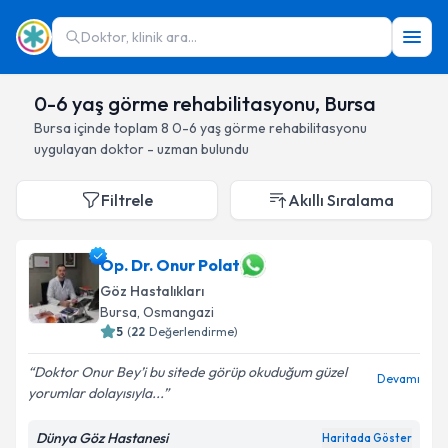
Doktor, klinik ara...
0-6 yaş görme rehabilitasyonu, Bursa
Bursa
içinde toplam
8
0-6 yaş görme rehabilitasyonu
uygulayan doktor - uzman bulundu
Filtrele
Akıllı Sıralama
Op. Dr. Onur Polat
Göz Hastalıkları
Bursa
, Osmangazi
5
(
22
Değerlendirme)
Doktor Onur Bey’i bu sitede görüp okuduğum güzel
Devamı
yorumlar dolayısıyla...
Dünya Göz Hastanesi
Haritada Göster