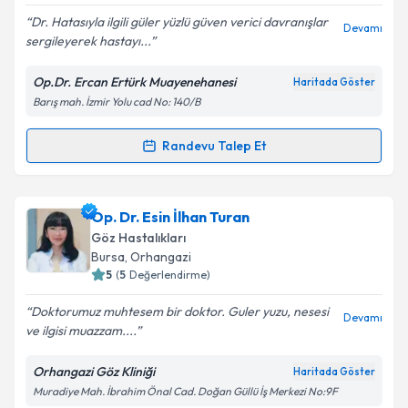
Dr. Hatasıyla ilgili güler yüzlü güven verici davranışlar
Devamı
sergileyerek hastayı...
Op.Dr. Ercan Ertürk Muayenehanesi
Haritada Göster
Kişisel verilerimin işlenmesine ilişkin
Aydınlatma
Barış mah. İzmir Yolu cad No: 140/B
Metni
'ni okudum ve kişisel verilerimin belirtilen
kapsamda işlenmesini kabul ediyorum.
Randevu Talep Et
Randevu Takvimi Talebi
Takvim Talebini Gönder
Op. Dr. Ercan Ertürk
için randevu takvimi talebi
Op. Dr. Esin İlhan Turan
oluşturun. Size bu uzmandan randevu almanız için bir
Göz Hastalıkları
takvim hazırlandığında e-posta ile bilgilendireceğiz.
Bursa
, Orhangazi
5
(
5
Değerlendirme)
E-posta Adresiniz
Doktorumuz muhtesem bir doktor. Guler yuzu, nesesi
Devamı
ve ilgisi muazzam....
Orhangazi Göz Kliniği
Haritada Göster
Kişisel verilerimin işlenmesine ilişkin
Aydınlatma
Muradiye Mah. İbrahim Önal Cad. Doğan Güllü İş Merkezi No:9F
Metni
'ni okudum ve kişisel verilerimin belirtilen