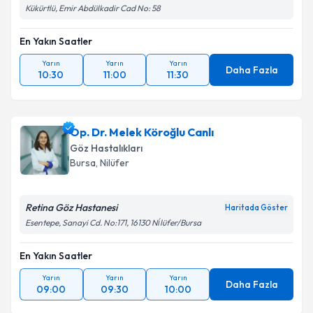
Kükürtlü, Emir Abdülkadir Cad No: 58
En Yakın Saatler
Yarın
Yarın
Yarın
Daha Fazla
10:30
11:00
11:30
Op. Dr. Melek Köroğlu Canlı
Göz Hastalıkları
Bursa
, Nilüfer
Retina Göz Hastanesi
Haritada Göster
Esentepe, Sanayi Cd. No:171, 16130 Ni̇lüfer/Bursa
En Yakın Saatler
Yarın
Yarın
Yarın
Daha Fazla
09:00
09:30
10:00