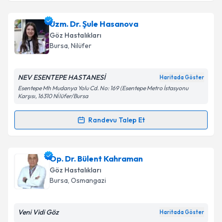
Uzm. Dr. Şule Hasanova
Göz Hastalıkları
Bursa
, Nilüfer
NEV ESENTEPE HASTANESİ
Haritada Göster
Esentepe Mh Mudanya Yolu Cd. No: 169 (Esentepe Metro İstasyonu
Karşısı, 16310 Ni̇lüfer/Bursa
Randevu Talep Et
Randevu Takvimi Talebi
Uzm. Dr. Şule Hasanova
için randevu takvimi talebi
Op. Dr. Bülent Kahraman
oluşturun. Size bu uzmandan randevu almanız için bir
Göz Hastalıkları
takvim hazırlandığında e-posta ile bilgilendireceğiz.
Bursa
, Osmangazi
E-posta Adresiniz
Veni Vidi Göz
Haritada Göster