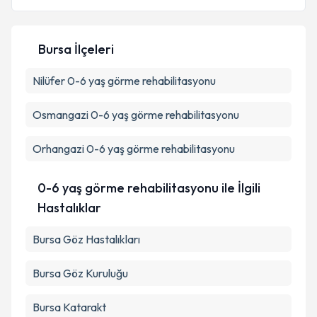
Bursa İlçeleri
Kişisel verilerimin işlenmesine ilişkin
Aydınlatma
Nilüfer
0-6 yaş görme rehabilitasyonu
Metni
'ni okudum ve kişisel verilerimin belirtilen
kapsamda işlenmesini kabul ediyorum.
Osmangazi
0-6 yaş görme rehabilitasyonu
Takvim Talebini Gönder
Orhangazi
0-6 yaş görme rehabilitasyonu
0-6 yaş görme rehabilitasyonu ile İlgili
Hastalıklar
Bursa Göz Hastalıkları
Bursa Göz Kuruluğu
Bursa Katarakt