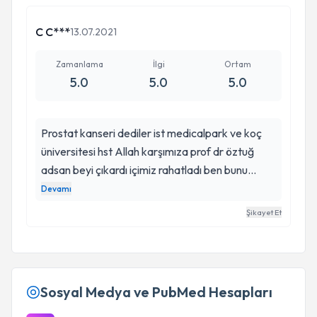
C C***
13.07.2021
Zamanlama
İlgi
Ortam
5.0
5.0
5.0
Prostat kanseri dediler ist medicalpark ve koç
üniversitesi hst Allah karşımıza prof dr öztuğ
adsan beyi çıkardı içimiz rahatladı ben bunu
ameliyatsız hallederim prostatıda almam dedi
Devamı
operasyon çok başarılı geçti güleryüzü ilgisi bizi
Şikayet Et
motive etti sağolun hocam iyiki sizin gibi hekimler
var çok tşkler kesinlikle tavsiye ediyorum
herkese
Sosyal Medya ve PubMed Hesapları