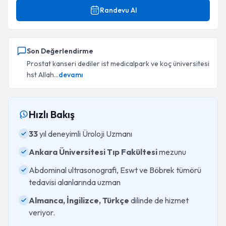
Randevu Al
Son Değerlendirme
Prostat kanseri dediler ist medicalpark ve koç üniversitesi
hst Allah...
devamı
Hızlı Bakış
33
yıl deneyimli Üroloji Uzmanı
Ankara Üniversitesi Tıp Fakültesi
mezunu
Abdominal ultrasonografi, Eswt ve Böbrek tümörü
tedavisi alanlarında uzman
Almanca, İngilizce, Türkçe
dilinde de hizmet
veriyor.