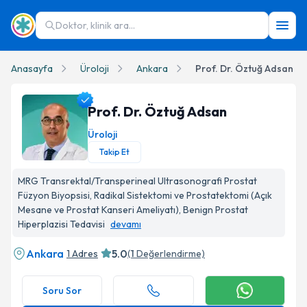
Doktor, klinik ara...
Anasayfa
Üroloji
Ankara
Prof. Dr. Öztuğ Adsan
Prof. Dr. Öztuğ Adsan
Üroloji
Takip Et
Prof. Dr. Öztuğ Adsan Profil Fotoğrafı
MRG Transrektal/Transperineal Ultrasonografi Prostat
Füzyon Biyopsisi, Radikal Sistektomi ve Prostatektomi (Açık
Mesane ve Prostat Kanseri Ameliyatı), Benign Prostat
Hiperplazisi Tedavisi
devamı
Ankara
5.0
1 Adres
(
1
Değerlendirme)
Soru Sor