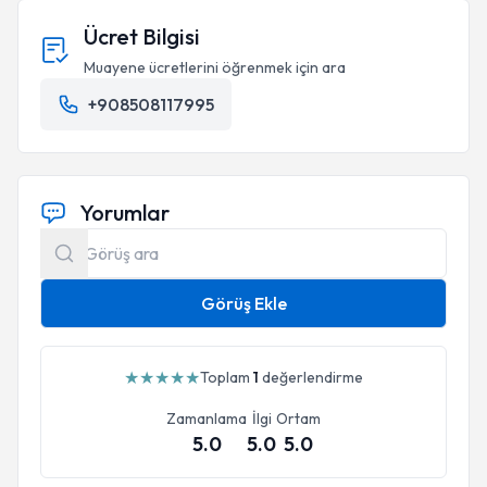
Ücret Bilgisi
Muayene ücretlerini öğrenmek için ara
+908508117995
Yorumlar
Görüş Ekle
★
★
★
★
★
Toplam
1
değerlendirme
Zamanlama
İlgi
Ortam
5.0
5.0
5.0