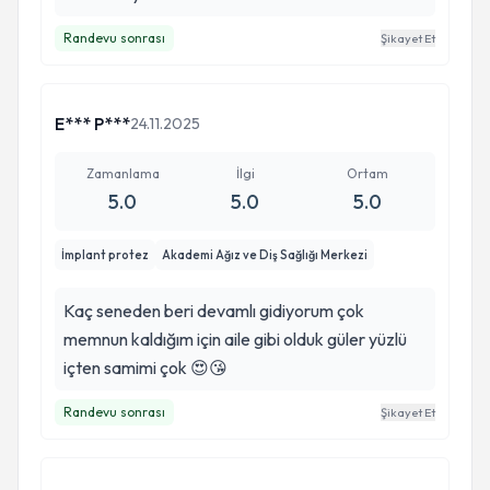
Randevu sonrası
Şikayet Et
E*** P***
24.11.2025
Zamanlama
İlgi
Ortam
5.0
5.0
5.0
İmplant protez
Akademi Ağız ve Diş Sağlığı Merkezi
Kaç seneden beri devamlı gidiyorum çok
memnun kaldığım için aile gibi olduk güler yüzlü
içten samimi çok 😍😘
Randevu sonrası
Şikayet Et