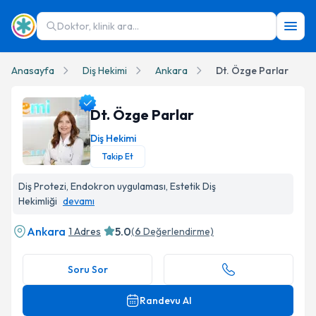
Doktor, klinik ara...
Anasayfa
Diş Hekimi
Ankara
Dt. Özge Parlar
Dt. Özge Parlar
Diş Hekimi
Takip Et
Dt. Özge Parlar Profil Fotoğrafı
Diş Protezi, Endokron uygulaması, Estetik Diş
Hekimliği
devamı
Ankara
5.0
1 Adres
(
6
Değerlendirme)
Soru Sor
Randevu Al