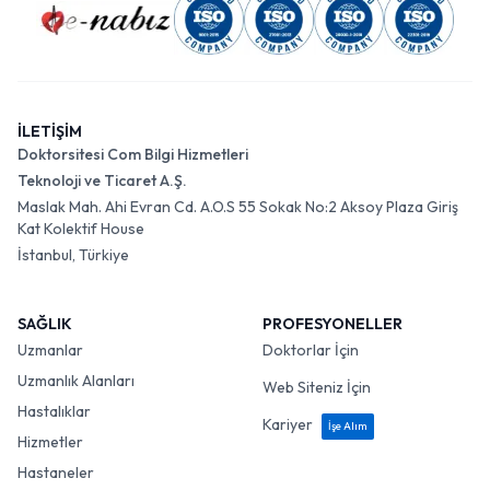
İLETİŞİM
Doktorsitesi Com Bilgi Hizmetleri
Teknoloji ve Ticaret A.Ş.
Maslak Mah. Ahi Evran Cd. A.O.S 55 Sokak No:2 Aksoy Plaza Giriş
Kat Kolektif House
İstanbul, Türkiye
SAĞLIK
PROFESYONELLER
Uzmanlar
Doktorlar İçin
Uzmanlık Alanları
Web Siteniz İçin
Hastalıklar
Kariyer
İşe Alım
Hizmetler
Hastaneler