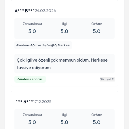
A*** B***
24.02.2026
Zamanlama
İlgi
Ortam
5.0
5.0
5.0
Akademi Ağız ve Diş Sağlığı Merkezi
Çok ilgil ve özenli çok memnun oldum. Herkese
tavsiye ediyorum
Randevu sonrası
Şikayet Et
I*** ö***
17.12.2025
Zamanlama
İlgi
Ortam
5.0
5.0
5.0