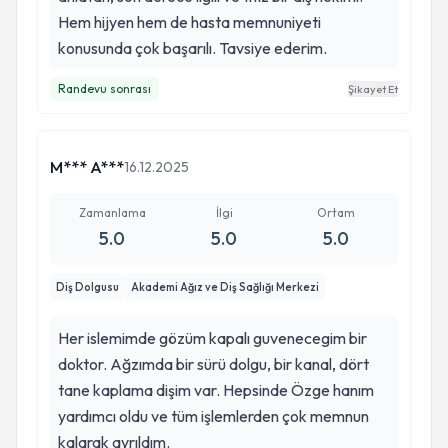
Hem hijyen hem de hasta memnuniyeti
konusunda çok başarılı. Tavsiye ederim.
Randevu sonrası
Şikayet Et
M*** A***
16.12.2025
Zamanlama
İlgi
Ortam
5.0
5.0
5.0
Diş Dolgusu
Akademi Ağız ve Diş Sağlığı Merkezi
Her islemimde gözüm kapalı guvenecegim bir
doktor. Ağzımda bir sürü dolgu, bir kanal, dört
tane kaplama dişim var. Hepsinde Özge hanım
yardımcı oldu ve tüm işlemlerden çok memnun
kalarak ayrıldım.