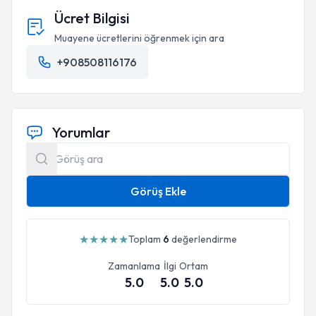
Ücret Bilgisi
Muayene ücretlerini öğrenmek için ara
+908508116176
Yorumlar
Görüş Ekle
★
★
★
★
★
Toplam
6
değerlendirme
Zamanlama
İlgi
Ortam
5.0
5.0
5.0