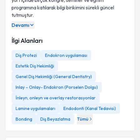
yurt içinde birçok kongre, seminer ve eğitim
programına katılarak bilgi birikimini sürekli güncel
tutmuştur.
Devamı
İlgi Alanları
Diş Protezi
Endokron uygulaması
Estetik Diş Hekimliği
Genel Diş Hekimliği (General Dentistry)
Inlay – Onlay- Endokron (Porselen Dolgu)
İnleyn, onleyn ve overlay restorasyonlar
Lamine uygulamaları
Endodonti (Kanal Tedavisi)
Bonding
Diş Beyazlatma
Tümü