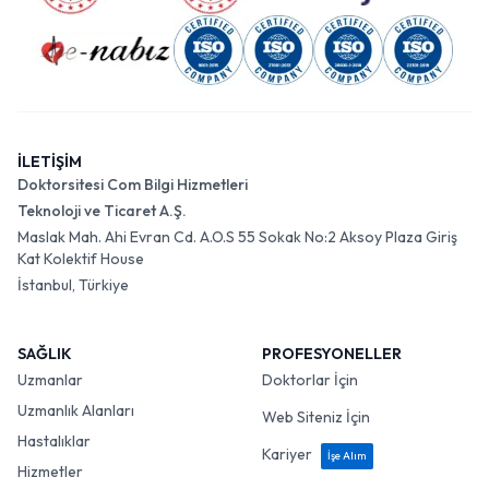
İLETİŞİM
Doktorsitesi Com Bilgi Hizmetleri
Teknoloji ve Ticaret A.Ş.
Maslak Mah. Ahi Evran Cd. A.O.S 55 Sokak No:2 Aksoy Plaza Giriş
Kat Kolektif House
İstanbul, Türkiye
SAĞLIK
PROFESYONELLER
Uzmanlar
Doktorlar İçin
Uzmanlık Alanları
Web Siteniz İçin
Hastalıklar
Kariyer
İşe Alım
Hizmetler