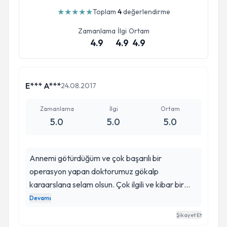
★
★
★
★
★
Toplam
4
değerlendirme
Zamanlama
İlgi
Ortam
4.9
4.9
4.9
E*** A***
24.08.2017
Zamanlama
İlgi
Ortam
5.0
5.0
5.0
Annemi götürdüğüm ve çok başarılı bir
operasyon yapan doktorumuz gökalp
karaarslana selam olsun. Çok ilgili ve kibar bir
doktor. Aynı zamanda alanında da çok iyi bir
Devamı
doktor. Birçok şey biliyor ve bunu size
Şikayet Et
hissettiriyor zaten anlıyorsunuz. Çok da