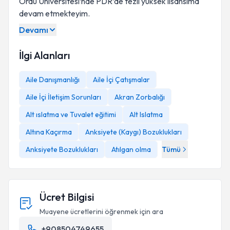
Ordu Üniversitesi’nde PDR’de tezli yüksek lisansıma
devam etmekteyim.
Devamı
İlgi Alanları
Aile Danışmanlığı
Aile İçi Çatışmalar
Aile İçi İletişim Sorunları
Akran Zorbalığı
Alt ıslatma ve Tuvalet eğitimi
Alt Islatma
Altına Kaçırma
Anksiyete (Kaygı) Bozuklukları
Anksiyete Bozuklukları
Atılgan olma
Tümü
Ücret Bilgisi
Muayene ücretlerini öğrenmek için ara
+908504749655