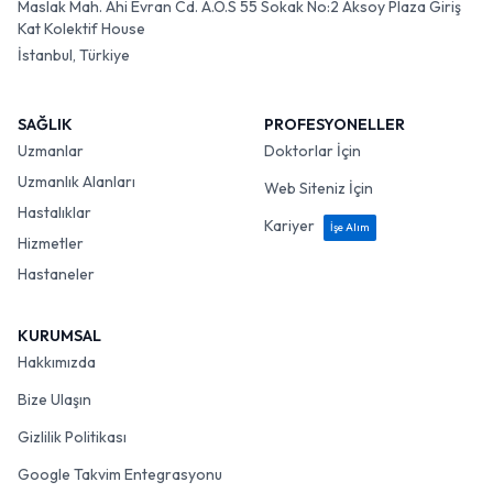
Maslak Mah. Ahi Evran Cd. A.O.S 55 Sokak No:2 Aksoy Plaza Giriş
Kat Kolektif House
İstanbul, Türkiye
SAĞLIK
PROFESYONELLER
Uzmanlar
Doktorlar İçin
Uzmanlık Alanları
Web Siteniz İçin
Hastalıklar
Kariyer
İşe Alım
Hizmetler
Hastaneler
KURUMSAL
Hakkımızda
Bize Ulaşın
Gizlilik Politikası
Google Takvim Entegrasyonu