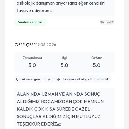
psikolojik danışman arıyorsanız eğer kendisini
tavsiye ediyorum.
Randevu sonrası
Şikayet Et
G*** Ç***
19.06.2026
Zamanlama
İlgi
Ortam
5.0
5.0
5.0
Çocuk ve ergen danışmanlığı
Frezya Psikolojik Danışmanlık
ALANINDA UZMAN VE ANINDA SONUÇ
ALDIĞIMIZ HOCAMIZDAN ÇOK MEMNUN
KALDIK ÇOK KISA SÜREDE GAZEL
SONUÇLAR ALDIĞIMIZ İÇİN MUTLUYUZ
TEŞEKKÜR EDERİZ🙏