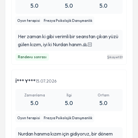
5.0
5.0
5.0
Oyun terapisi
Frezya Psikolojik Danışmanlık
Her zaman ki gibi verimli bir seanstan çıkan yüzü
gülen kızım, iyi ki Nurdan hanım 🙏🏻
Randevu sonrası
Şikayet Et
İ*** Y***
15.07.2026
Zamanlama
İlgi
Ortam
5.0
5.0
5.0
Oyun terapisi
Frezya Psikolojik Danışmanlık
Nurdan hanıma kızım için gidiyoruz, bir dönem