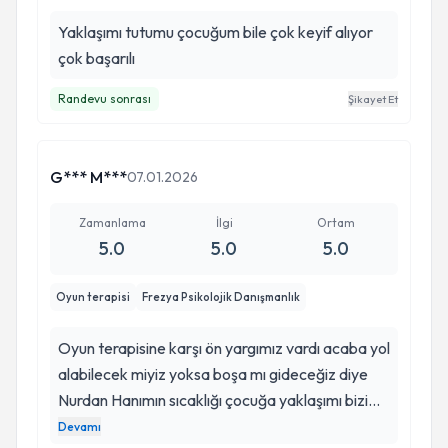
Yaklaşımı tutumu çocuğum bile çok keyif alıyor
çok başarılı
Randevu sonrası
Şikayet Et
G*** M***
07.01.2026
Zamanlama
İlgi
Ortam
5.0
5.0
5.0
Oyun terapisi
Frezya Psikolojik Danışmanlık
Oyun terapisine karşı ön yargımız vardı acaba yol
alabilecek miyiz yoksa boşa mı gideceğiz diye
Nurdan Hanımın sıcaklığı çocuğa yaklaşımı bizi
yönlendirmesi farkındalığımızı artırması yol
Devamı