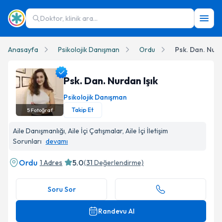
Doktor, klinik ara...
Anasayfa
Psikolojik Danışman
Ordu
Psk. Dan. Nurd
Psk. Dan. Nurdan Işık
Psikolojik Danışman
Takip Et
5
Fotoğraf
Psk. Dan. Nurdan Işık Profil Fotoğrafı
Aile Danışmanlığı, Aile İçi Çatışmalar, Aile İçi İletişim
Sorunları
devamı
Ordu
5.0
1 Adres
(
31
Değerlendirme)
Soru Sor
Randevu Al