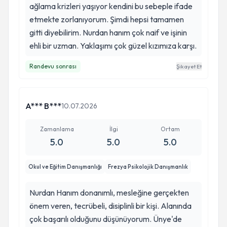
ağlama krizleri yaşıyor kendini bu sebeple ifade
etmekte zorlanıyorum. Şimdi hepsi tamamen
gitti diyebilirim. Nurdan hanım çok naif ve işinin
ehli bir uzman. Yaklaşımı çok güzel kızımıza karşı.
Randevu sonrası
Şikayet Et
A*** B***
10.07.2026
Zamanlama
İlgi
Ortam
5.0
5.0
5.0
Okul ve Eğitim Danışmanlığı
Frezya Psikolojik Danışmanlık
Nurdan Hanım donanımlı, mesleğine gerçekten
önem veren, tecrübeli, disiplinli bir kişi. Alanında
çok başarılı olduğunu düşünüyorum. Ünye'de