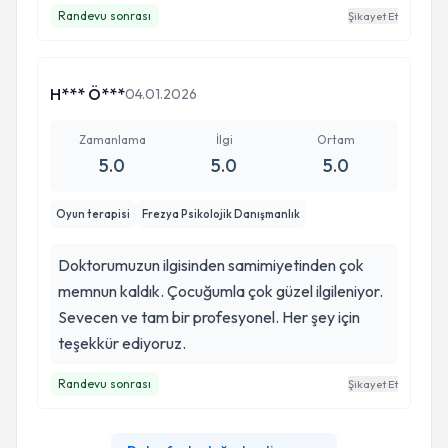
alabildiğimizi gösterdi. Her konuda netliği olan,
Randevu sonrası
Şikayet Et
konulara yaklaşımı ve bakış açısı olaylara
yaklaşımını değiştirdi.
H*** Ö***
04.01.2026
Zamanlama
İlgi
Ortam
5.0
5.0
5.0
Oyun terapisi
Frezya Psikolojik Danışmanlık
Doktorumuzun ilgisinden samimiyetinden çok
memnun kaldık. Çocuğumla çok güzel ilgileniyor.
Sevecen ve tam bir profesyonel. Her şey için
teşekkür ediyoruz.
Randevu sonrası
Şikayet Et