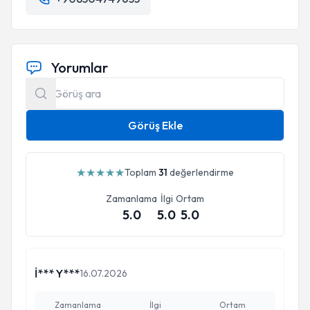
Yorumlar
Görüş Ekle
★
★
★
★
★
Toplam
31
değerlendirme
Zamanlama
İlgi
Ortam
5.0
5.0
5.0
İ*** Y***
16.07.2026
Zamanlama
İlgi
Ortam