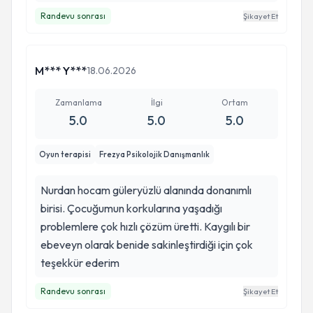
Randevu sonrası
Şikayet Et
M*** Y***
18.06.2026
Zamanlama
İlgi
Ortam
5.0
5.0
5.0
Oyun terapisi
Frezya Psikolojik Danışmanlık
Nurdan hocam güleryüzlü alanında donanımlı
birisi. Çocuğumun korkularına yaşadığı
problemlere çok hızlı çözüm üretti. Kaygılı bir
ebeveyn olarak benide sakinleştirdiği için çok
teşekkür ederim
Randevu sonrası
Şikayet Et