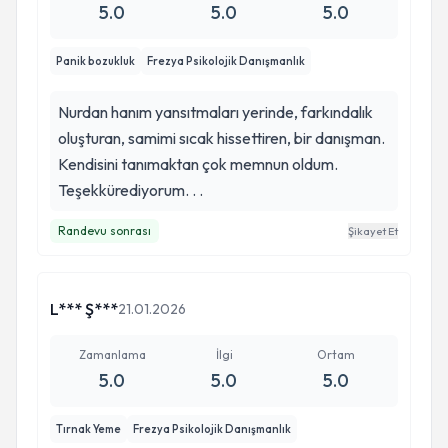
5.0
5.0
5.0
Panik bozukluk
Frezya Psikolojik Danışmanlık
Nurdan hanım yansıtmaları yerinde, farkındalık
oluşturan, samimi sıcak hissettiren, bir danışman.
Kendisini tanımaktan çok memnun oldum.
Teşekkürediyorum. . .
Randevu sonrası
Şikayet Et
L*** Ş***
21.01.2026
Zamanlama
İlgi
Ortam
5.0
5.0
5.0
Tırnak Yeme
Frezya Psikolojik Danışmanlık