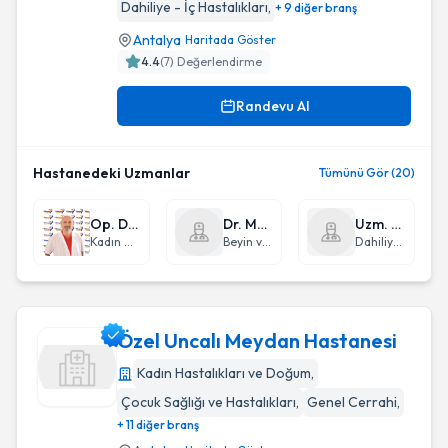
Dahiliye - İç Hastalıkları
,
+ 9 diğer branş
Antalya
Haritada Göster
4.4
(
7
) Değerlendirme
Randevu Al
Hastanedeki Uzmanlar
Tümünü Gör (20)
Op. Dr. Ahmet Avni Özçelik
Dr. Mehmet Medet Yıldız
Uzm. Dr. Ali Haydar Saltık
Kadın Hastalıkları ve Doğum
Beyin ve Sinir Cerrahisi
Dahiliye - İç Hastalıkları
Özel Uncalı Meydan Hastanesi
Kadın Hastalıkları ve Doğum
,
Çocuk Sağlığı ve Hastalıkları
,
Genel Cerrahi
,
Özel Uncalı Meydan Hastanesi
+ 11 diğer branş