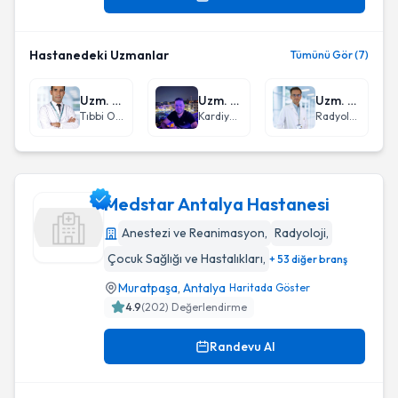
Hastanedeki Uzmanlar
Tümünü Gör (7)
Uzm. Dr. Gökhan Karakaya
Uzm. Dr. Ömer Görkem Göldağ
Uzm. Dr. Kürşat Erman
Tıbbi Onkoloji
Kardiyoloji
Radyoloji
Medstar Antalya Hastanesi
Anestezi ve Reanimasyon
,
Radyoloji
,
Çocuk Sağlığı ve Hastalıkları
,
+ 53 diğer branş
Medstar Antalya Hastanesi
Muratpaşa
,
Antalya
Haritada Göster
4.9
(
202
) Değerlendirme
Randevu Al