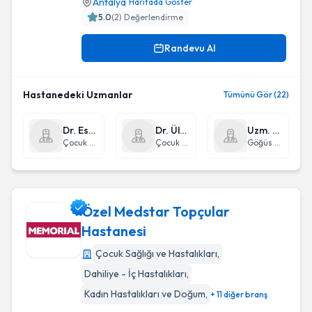
Antalya
Haritada Göster
5.0
(
2
) Değerlendirme
Randevu Al
Hastanedeki Uzmanlar
Tümünü Gör (22)
Dr. Esra Özyalçın
Dr. Ülker Şahin
Uzm. Dr. Necati Koç
Çocuk Sağlığı ve Hastalıkları
Çocuk Sağlığı ve Hastalıkları
Göğüs Hastalıkları
Özel Medstar Topçular
Hastanesi
Çocuk Sağlığı ve Hastalıkları
,
Özel Medstar Topçular Hastanesi
Dahiliye - İç Hastalıkları
,
Kadın Hastalıkları ve Doğum
,
+ 11 diğer branş