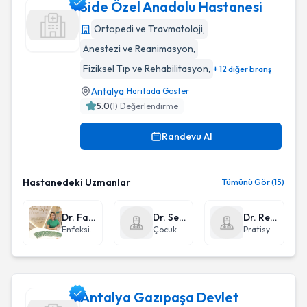
Side Özel Anadolu Hastanesi
Ortopedi ve Travmatoloji
,
Anestezi ve Reanimasyon
,
Side Özel Anadolu Hastanesi
Fiziksel Tıp ve Rehabilitasyon
,
+ 12 diğer branş
Antalya
Haritada Göster
5.0
(
1
) Değerlendirme
Randevu Al
Hastanedeki Uzmanlar
Tümünü Gör (15)
Dr. Fatma Bahadır
Dr. Selma Serpil Turgay Albayrak
Dr. Recep Deniz Çakılkaya
Enfeksiyon Hastalıkları
Çocuk Sağlığı ve Hastalıkları
Pratisyen Hekimlik
Antalya Gazıpaşa Devlet