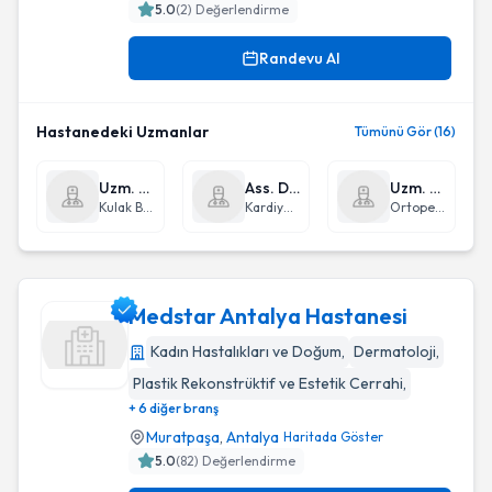
5.0
(
2
) Değerlendirme
Randevu Al
Hastanedeki Uzmanlar
Tümünü Gör (16)
Uzm. Dr. Ekber Serhan Özel
Ass. Dr. Elvin Hosrovzade
Uzm. Dr. Cüneyt Ermol
Kulak Burun Boğaz hastalıkları - KBB
Kardiyoloji
Ortopedi ve Travmatoloji
Medstar Antalya Hastanesi
Kadın Hastalıkları ve Doğum
,
Dermatoloji
,
Plastik Rekonstrüktif ve Estetik Cerrahi
,
Medstar Antalya Hastanesi
+ 6 diğer branş
Muratpaşa
,
Antalya
Haritada Göster
5.0
(
82
) Değerlendirme