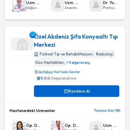
Uzm. Dr. Serdar Güner
Uzm. Dr. Özsan Özgürel
Dr. Yusuf Adıyaman
Göğüs Hastalıkları
Anestezi ve Reanimasyon
Pratisyen Hekimlik
Özel Akdeniz Şifa Konyaaltı Tıp
Merkezi
Fiziksel Tıp ve Rehabilitasyon
,
Radyoloji
,
Özel Akdeniz Şifa Konyaaltı Tıp Merkezi
Göz Hastalıkları
,
+ 11 diğer branş
Antalya
Haritada Göster
5.0
(
8
) Değerlendirme
Randevu Al
Hastanedeki Uzmanlar
Tümünü Gör (18)
Op. Dr. Nilüfer İlhan
Op. Dr. Aziz Doğru
Uzm. Dr. Özsan Özgürel