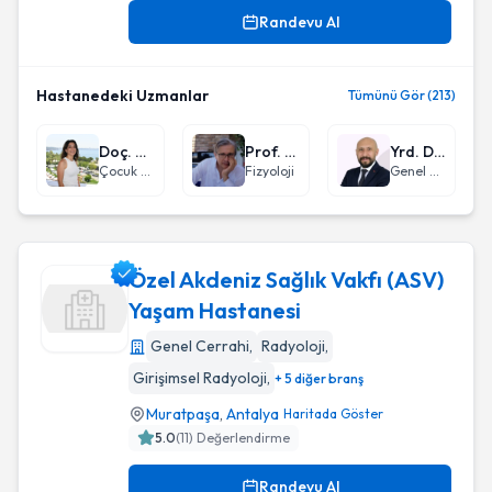
Randevu Al
Hastanedeki Uzmanlar
Tümünü Gör (213)
Doç. Dr. Özlem Yayıcı Köken
Prof. Dr. Ümit Kemal Şentürk
Yrd. Doç. Dr. Fatih Mutlu
Çocuk Nörolojisi
Fizyoloji
Genel Cerrahi
Özel Akdeniz Sağlık Vakfı (ASV)
Yaşam Hastanesi
Genel Cerrahi
,
Radyoloji
,
Özel Akdeniz Sağlık Vakfı (ASV) Yaşam Hastanesi
Girişimsel Radyoloji
,
+ 5 diğer branş
Muratpaşa
,
Antalya
Haritada Göster
5.0
(
11
) Değerlendirme
Randevu Al