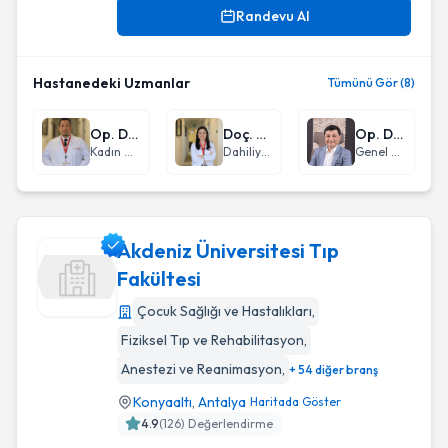
Randevu Al
Hastanedeki Uzmanlar
Tümünü Gör (8)
Op. Dr. İbrahim Uğraş Toktaş
Doç. Dr. Müfide Okay Özgeyik
Op. Dr. Namık Yılmaz
Kadın Hastalıkları ve Doğum
Dahiliye - İç Hastalıkları
Genel Cerrahi
Akdeniz Üniversitesi Tıp
Fakültesi
Çocuk Sağlığı ve Hastalıkları
,
Akdeniz Üniversitesi Tıp Fakültesi
Fiziksel Tıp ve Rehabilitasyon
,
Anestezi ve Reanimasyon
,
+ 54 diğer branş
Konyaaltı
,
Antalya
Haritada Göster
4.9
(
126
) Değerlendirme