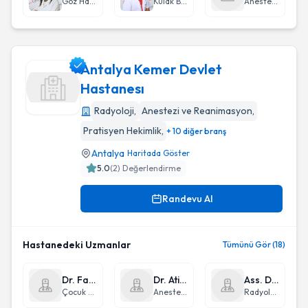
Göz Hastalıkları
Kulak Burun Boğaz hastalıkları - KBB
Anestezi ve Reanimasyon
Antalya Kemer Devlet
Hastanesı
Radyoloji
,
Anestezi ve Reanimasyon
,
Antalya Kemer Devlet Hastanesı
Pratisyen Hekimlik
,
+ 10 diğer branş
Antalya
Haritada Göster
5.0
(
2
) Değerlendirme
Randevu Al
Hastanedeki Uzmanlar
Tümünü Gör (18)
Dr. Fatma Erengün Çelikhatipoğlu
Dr. Atilla Kamaz
Ass. Dr. Mahmut Gazi Yılmaz
Çocuk Sağlığı ve Hastalıkları
Anestezi ve Reanimasyon
Radyoloji