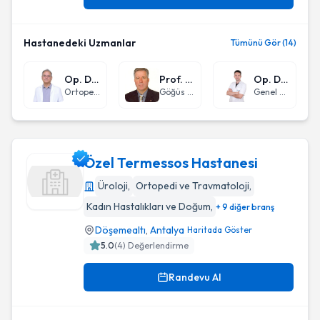
Hastanedeki Uzmanlar
Tümünü Gör (14)
Op. Dr. İbrahim Levent Arıcan
Prof. Dr. Mehmet Bilgin
Op. Dr. Direnç Yiğit
Ortopedi ve Travmatoloji
Göğüs Cerrahisi
Genel Cerrahi
Özel Termessos Hastanesi
Üroloji
,
Ortopedi ve Travmatoloji
,
Kadın Hastalıkları ve Doğum
,
+ 9 diğer branş
Özel Termessos Hastanesi
Döşemealtı
,
Antalya
Haritada Göster
5.0
(
4
) Değerlendirme
Randevu Al