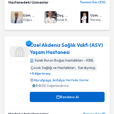
Hastanedeki Uzmanlar
Tümünü Gör (332)
Uzm. Dr. Levent Işık
Doç. Dr. Levent Renda
Uzm. Dr. Nurgül Uzun
Göğüs Hastalıkları
Kulak Burun Boğaz hastalıkları - KBB
Nöroloji (Beyin ve Sinir Hastalıkları)
Özel Akdeniz Sağlık Vakfı (ASV)
Yaşam Hastanesi
Kulak Burun Boğaz hastalıkları - KBB
,
Özel Akdeniz Sağlık Vakfı (ASV) Yaşam Hastanesi
Çocuk Sağlığı ve Hastalıkları
,
Kardiyoloji
,
+ 8 diğer branş
Muratpaşa
,
Antalya
Haritada Göster
5.0
(
35
) Değerlendirme
Randevu Al
Tümünü Gör (11)