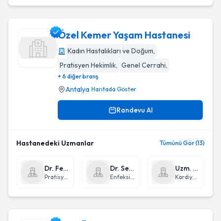
Özel Kemer Yaşam Hastanesi
Kadın Hastalıkları ve Doğum
,
Pratisyen Hekimlik
,
Genel Cerrahi
,
Özel Kemer Yaşam Hastanesi
+ 6 diğer branş
Antalya
Haritada Göster
Randevu Al
Hastanedeki Uzmanlar
Tümünü Gör (13)
Dr. Feruz İrgaş
Dr. Senay Dodanlı
Uzm. Dr. Özlem Karabağ
Pratisyen Hekimlik
Enfeksiyon Hastalıkları ve Klinik Mikrobiyoloji
Kardiyoloji