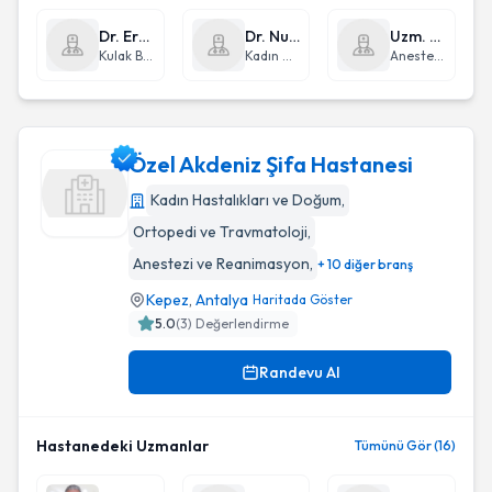
Dr. Erdem Atalay Çetinkaya
Dr. Nuran Can
Uzm. Dr. Murat Akpınar
Kulak Burun Boğaz hastalıkları - KBB
Kadın Hastalıkları ve Doğum
Anestezi ve Reanimasyon
Özel Akdeniz Şifa Hastanesi
Kadın Hastalıkları ve Doğum
,
Ortopedi ve Travmatoloji
,
Özel Akdeniz Şifa Hastanesi
Anestezi ve Reanimasyon
,
+ 10 diğer branş
Kepez
,
Antalya
Haritada Göster
5.0
(
3
) Değerlendirme
Randevu Al
Hastanedeki Uzmanlar
Tümünü Gör (16)