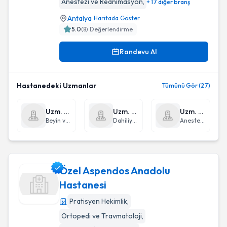
Anestezi ve Reanimasyon
,
+ 17 diğer branş
Antalya
Haritada Göster
5.0
(
8
) Değerlendirme
Randevu Al
Hastanedeki Uzmanlar
Tümünü Gör (27)
Uzm. Dr. Amir Mansur Mukaddem
Uzm. Dr. Ali Yaman Ersoy
Uzm. Dr. Bilge Meriç Doğan
Beyin ve Sinir Cerrahisi
Dahiliye - İç Hastalıkları
Anestezi ve Reanimasyon
Özel Aspendos Anadolu
Hastanesi
Pratisyen Hekimlik
,
Özel Aspendos Anadolu Hastanesi
Ortopedi ve Travmatoloji
,