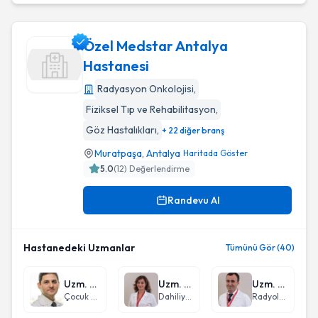
Özel Medstar Antalya
Hastanesi
Radyasyon Onkolojisi
,
Özel Medstar Antalya Hastanesi
Fiziksel Tıp ve Rehabilitasyon
,
Göz Hastalıkları
,
+ 22 diğer branş
Muratpaşa
,
Antalya
Haritada Göster
5.0
(
12
) Değerlendirme
Randevu Al
Hastanedeki Uzmanlar
Tümünü Gör (40)
Uzm. Dr. Demir Gökçer Özek
Uzm. Dr. Fadime Nurcan Alhan
Uzm. Dr. Seçkin Osman Seyhan
Çocuk Sağlığı ve Hastalıkları
Dahiliye - İç Hastalıkları
Radyoloji