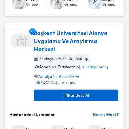
Ortopedi ve Travmatoloji
Ortopedi ve Travmatoloji
Ortopedi ve Travmatoloji
Başkent Üniversitesi Alanya
Uygulama Ve Araştırma
Merkezi
Başkent Üniversitesi Alanya Uygulama Ve Araştırma Merkez
Pratisyen Hekimlik
,
Acil Tıp
,
Ortopedi ve Travmatoloji
,
+ 23 diğer branş
Antalya
Haritada Göster
4.9
(
7
) Değerlendirme
Randevu Al
Hastanedeki Uzmanlar
Tümünü Gör (53)