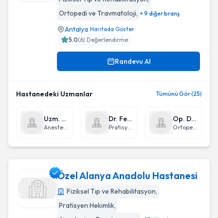
Özel Opera Yaşam Hastanesi
Ortopedi ve Travmatoloji
,
+ 9 diğer branş
Antalya
Haritada Göster
5.0
(
6
) Değerlendirme
Randevu Al
Hastanedeki Uzmanlar
Tümünü Gör (25)
Uzm. Dr. İlhan Berberoğlu
Dr. Feruz İrgaş
Op. Dr. Süleyman Yetkin Turgut
Anestezi ve Reanimasyon
Pratisyen Hekimlik
Ortopedi ve Travmatoloji
Özel Alanya Anadolu Hastanesi
Fiziksel Tıp ve Rehabilitasyon
,
Pratisyen Hekimlik
,
Özel Alanya Anadolu Hastanesi