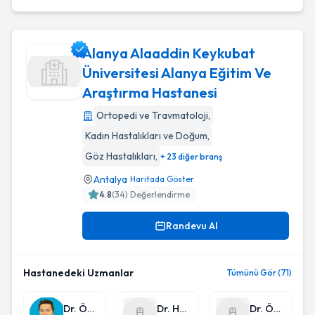
Alanya Alaaddin Keykubat
Üniversitesi Alanya Eğitim Ve
Araştırma Hastanesi
Alanya Alaaddin Keykubat Üniversitesi Alanya Eğitim Ve Ar
Ortopedi ve Travmatoloji
,
Kadın Hastalıkları ve Doğum
,
Göz Hastalıkları
,
+ 23 diğer branş
Antalya
Haritada Göster
4.8
(
34
) Değerlendirme
Randevu Al
Hastanedeki Uzmanlar
Tümünü Gör (71)
Dr. Öğr. Üyesi Serkan Şengül
Dr. Hakan Şengül
Dr. Ömer Faruk Güneş