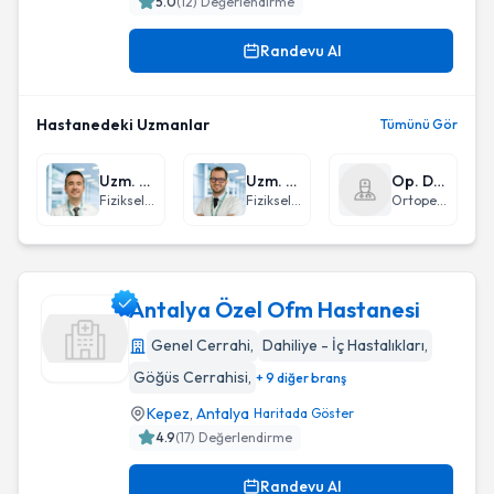
5.0
(
12
) Değerlendirme
Randevu Al
Hastanedeki Uzmanlar
Tümünü Gör
Uzm. Dr. Mustafa Doğukan Aydemir
Uzm. Dr. Mert Kara
Op. Dr. Hüseyin Balkarlı
Fiziksel Tıp ve Rehabilitasyon
Fiziksel Tıp ve Rehabilitasyon
Ortopedi ve Travmatoloji
Antalya Özel Ofm Hastanesi
Genel Cerrahi
,
Dahiliye - İç Hastalıkları
,
Göğüs Cerrahisi
,
+ 9 diğer branş
Antalya Özel Ofm Hastanesi
Kepez
,
Antalya
Haritada Göster
4.9
(
17
) Değerlendirme
Randevu Al