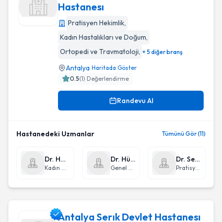
Hastanesı
Pratisyen Hekimlik
,
Antalya Gazıpaşa Devlet Hastanesı
Kadın Hastalıkları ve Doğum
,
Ortopedi ve Travmatoloji
,
+ 5 diğer branş
Antalya
Haritada Göster
0.5
(
1
) Değerlendirme
Randevu Al
Hastanedeki Uzmanlar
Tümünü Gör (11)
Dr. Haydar Gümüş
Dr. Hüseyin İncir
Dr. Selim Göret
Kadın Hastalıkları ve Doğum
Genel Cerrahi
Pratisyen Hekimlik
Antalya Serık Devlet Hastanesı