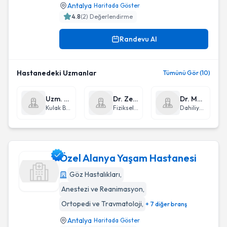
Antalya
Haritada Göster
4.8
(
2
) Değerlendirme
Randevu Al
Hastanedeki Uzmanlar
Tümünü Gör (10)
Uzm. Dr. Hakkı Danışman
Dr. Zeynep Kesim
Dr. Mustafa Biçe
Kulak Burun Boğaz hastalıkları - KBB
Fiziksel Tıp ve Rehabilitasyon
Dahiliye - İç Hastalıkları
Özel Alanya Yaşam Hastanesi
Göz Hastalıkları
,
Anestezi ve Reanimasyon
,
Özel Alanya Yaşam Hastanesi
Ortopedi ve Travmatoloji
,
+ 7 diğer branş
Antalya
Haritada Göster