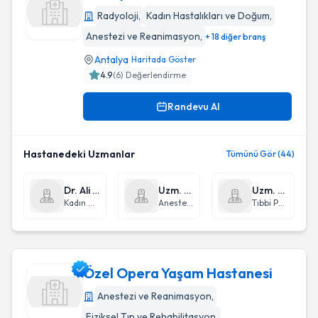
Radyoloji
,
Kadın Hastalıkları ve Doğum
,
Anestezi ve Reanimasyon
,
+ 18 diğer branş
Antalya Serık Devlet Hastanesı
Antalya
Haritada Göster
4.9
(
6
) Değerlendirme
Randevu Al
Hastanedeki Uzmanlar
Tümünü Gör (44)
Dr. Ali Buhur
Uzm. Dr. Yasemin Adışen
Uzm. Dr. Sevgi Bozova
Kadın Hastalıkları ve Doğum
Anestezi ve Reanimasyon
Tıbbi Patoloji
Özel Opera Yaşam Hastanesi
Anestezi ve Reanimasyon
,
Fiziksel Tıp ve Rehabilitasyon
,