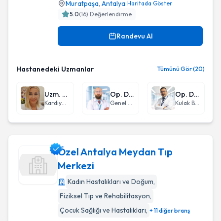
Muratpaşa
,
Antalya
Haritada Göster
5.0
(
16
) Değerlendirme
Randevu Al
Hastanedeki Uzmanlar
Tümünü Gör (20)
Uzm. Dr. Melek Didem Kemaloğlu
Op. Dr. Erdem Can Yardımcı
Op. Dr. Oğuz Yılmaz
Kardiyoloji
Genel Cerrahi
Kulak Burun Boğaz hastalıkları - KBB
Özel Antalya Meydan Tıp
Merkezi
Kadın Hastalıkları ve Doğum
,
Özel Antalya Meydan Tıp Merkezi
Fiziksel Tıp ve Rehabilitasyon
,
Çocuk Sağlığı ve Hastalıkları
,
+ 11 diğer branş