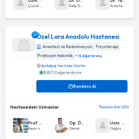
Uzm. Dr. Erdem Elvan Yıldız
Dr. Öğr. Üyesi Cevahir Haberal
Dr. Tayfun Birtay
Çocuk Sağlığı ve Hastalıkları
Kalp Damar Cerrahisi
Anestezi ve Reanimasyon
Özel Lara Anadolu Hastanesi
Anestezi ve Reanimasyon
,
Fizyoterapi
,
Pratisyen Hekimlik
,
+ 14 diğer branş
Özel Lara Anadolu Hastanesi
Antalya
Haritada Göster
5.0
(
7
) Değerlendirme
Randevu Al
Hastanedeki Uzmanlar
Tümünü Gör (20)
Prof. Dr. Bektaş Açıkgöz
Op. Dr. Cengiz Öngen
Uzm. Dr. Necati Koç
Beyin ve Sinir Cerrahisi
Genel Cerrahi
Göğüs Hastalıkları