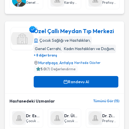
Genel Cerrahi
Kardiyoloji
Pratisyen Hekimlik
Özel Çallı Meydan Tıp Merkezi
Çocuk Sağlığı ve Hastalıkları
,
Genel Cerrahi
,
Kadın Hastalıkları ve Doğum
,
Özel Çallı Meydan Tıp Merkezi
+ 8 diğer branş
Muratpaşa
,
Antalya
Haritada Göster
5.0
(
7
) Değerlendirme
Randevu Al
Hastanedeki Uzmanlar
Tümünü Gör (15)
Dr. Esra Özyalçın
Dr. Ülker Şahin
Dr. Ziya Doğrul
Çocuk Sağlığı ve Hastalıkları
Çocuk Sağlığı ve Hastalıkları
Pratisyen Hekimlik