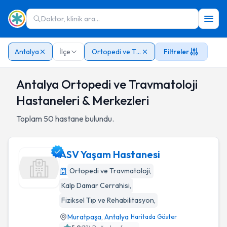
Doktor, klinik ara...
Antalya
İlçe
Ortopedi ve Travmatoloji
Filtreler
Antalya Ortopedi ve Travmatoloji
Hastaneleri & Merkezleri
Toplam
50
hastane bulundu.
ASV Yaşam Hastanesi
Ortopedi ve Travmatoloji
,
Kalp Damar Cerrahisi
,
ASV Yaşam Hastanesi
Fiziksel Tıp ve Rehabilitasyon
,
Muratpaşa
,
Antalya
Haritada Göster