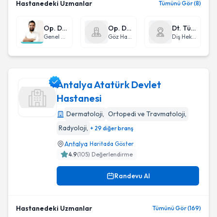
Hastanedeki Uzmanlar
Tümünü Gör (8)
Op. Dr. Mani Habibi
Op. Dr. Ergin Er
Dt. Tümay Sandıkçı
Genel Cerrahi
Göz Hastalıkları
Diş Hekimi
Antalya Atatürk Devlet
Hastanesi
Dermatoloji
,
Ortopedi ve Travmatoloji
,
Antalya Atatürk Devlet Hastanesi
Radyoloji
,
+ 29 diğer branş
Antalya
Haritada Göster
4.9
(
105
) Değerlendirme
Randevu Al
Hastanedeki Uzmanlar
Tümünü Gör (169)