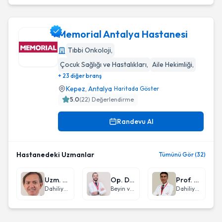
Memorial Antalya Hastanesi
Tıbbi Onkoloji
,
Çocuk Sağlığı ve Hastalıkları
,
Aile Hekimliği
,
Memorial Antalya Hastanesi
+ 23 diğer branş
Kepez
,
Antalya
Haritada Göster
5.0
(
22
) Değerlendirme
Randevu Al
Hastanedeki Uzmanlar
Tümünü Gör (32)
Uzm. Dr. Kemal Kundakçı
Op. Dr. Cenk Ermol
Prof. Dr. Yıldıran Songür
Dahiliye - İç Hastalıkları
Beyin ve Sinir Cerrahisi
Dahiliye - İç Hastalıkları