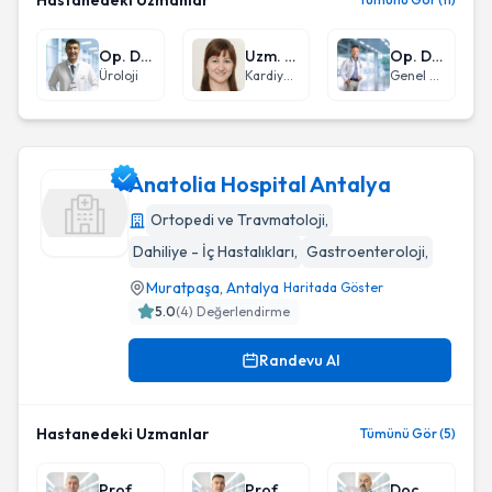
Hastanedeki Uzmanlar
Op. Dr. Hüseyin Tomruk
Uzm. Dr. Nagehan Küçükler
Op. Dr. Uğur Yaşar
Üroloji
Kardiyoloji
Genel Cerrahi
Anatolia Hospital Antalya
Ortopedi ve Travmatoloji
,
Dahiliye - İç Hastalıkları
,
Gastroenteroloji
,
Anatolia Hospital Antalya
Muratpaşa
,
Antalya
Haritada Göster
5.0
(
4
) Değerlendirme
Randevu Al
Hastanedeki Uzmanlar
Tümünü Gör (5)
Prof. Dr. Ferhat Güler
Prof. Dr. Baver Acar
Doç. Dr. Yusuf Alper Katı