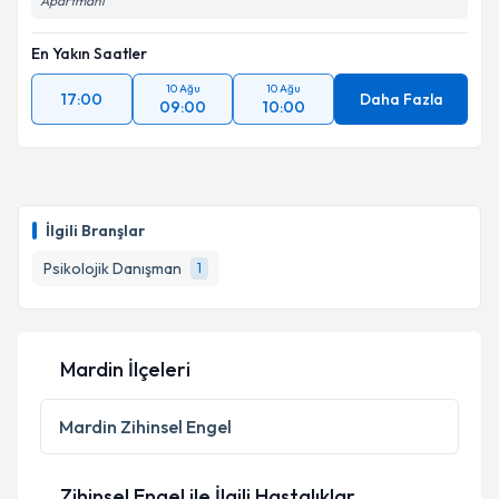
Apartmanı
En Yakın Saatler
10 Ağu
10 Ağu
17:00
Daha Fazla
09:00
10:00
İlgili Branşlar
Psikolojik Danışman
1
Mardin İlçeleri
Mardin
Zihinsel Engel
Zihinsel Engel ile İlgili Hastalıklar