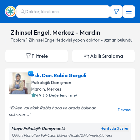
Doktor, klinik ara...
Zihinsel Engel, Merkez - Mardin
Toplam
1
Zihinsel Engel
tedavisi yapan doktor - uzman bulundu
Filtrele
Akıllı Sıralama
Psk. Dan. Rabia Garguli
Psikolojik Danışman
Mardin
, Merkez
4.9
(
16
Değerlendirme)
Erken yol aldık Rabia hoca ve orada bulunan
Devamı
sekreter...
Maya Psikolojik Danışmanlık
Haritada Göster
13 Mart Mahallesi Vali Ozan Bulvarı No:28/2 Mahmutoğlu Yapı