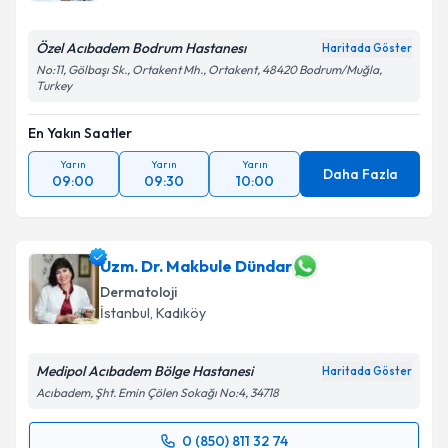
Özel Acıbadem Bodrum Hastanesı
Haritada Göster
No:11, Gölbaşı Sk., Ortakent Mh., Ortakent, 48420 Bodrum/Muğla,
Turkey
En Yakın Saatler
Yarın
Yarın
Yarın
Daha Fazla
09:00
09:30
10:00
Uzm. Dr. Makbule Dündar
Dermatoloji
İstanbul
, Kadıköy
Medipol Acıbadem Bölge Hastanesi
Haritada Göster
Acıbadem, Şht. Emin Çölen Sokağı No:4, 34718
0 (850) 811 32 74