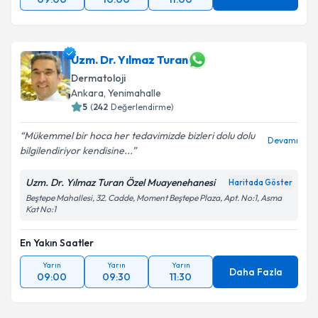
Uzm. Dr. Yılmaz Turan
Dermatoloji
Ankara
, Yenimahalle
5
(
242
Değerlendirme)
Mükemmel bir hoca her tedavimizde bizleri dolu dolu
Devamı
bilgilendiriyor kendisine...
Uzm. Dr. Yılmaz Turan Özel Muayenehanesi
Haritada Göster
Beştepe Mahallesi, 32. Cadde, Moment Beştepe Plaza, Apt. No:1, Asma
Kat No:1
En Yakın Saatler
Yarın
Yarın
Yarın
Daha Fazla
09:00
09:30
11:30