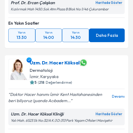
Prof. Dr. Ercan Çalışkan
Haritada Göster
Takvim Talebini Gönder
Kızılırmak Mah 1450.Sok Atm Plaza B Blok No:1/46 Çukurambar
En Yakın Saatler
Yarın
Yarın
Yarın
Daha Fazla
13:30
14:00
14:30
Uzm. Dr. Hacer Köksal
Dermatoloji
İzmir
, Karşıyaka
5
(
218
Değerlendirme)
Doktor Hacer hanımı İzmir Kent Hastahanesinden
Devamı
beri biliyoruz (şuanda Acıbadem...
Uzm. Dr. Hacer Köksal Kliniği
Haritada Göster
Yalı Mah. 6523 Sk No:32/A K:3 D:313 Park Yaşam Ofisleri Mavişehir