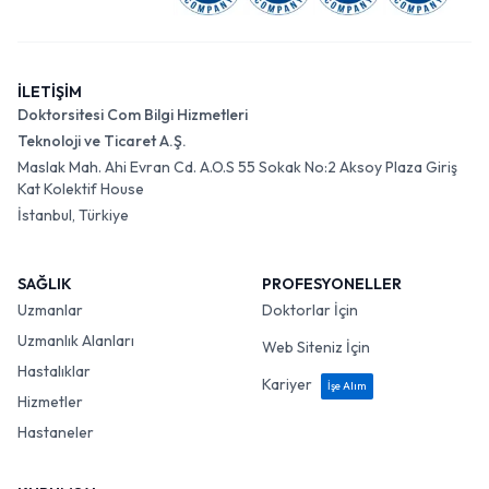
İLETİŞİM
Doktorsitesi Com Bilgi Hizmetleri
Teknoloji ve Ticaret A.Ş.
Maslak Mah. Ahi Evran Cd. A.O.S 55 Sokak No:2 Aksoy Plaza Giriş
Kat Kolektif House
İstanbul, Türkiye
SAĞLIK
PROFESYONELLER
Uzmanlar
Doktorlar İçin
Uzmanlık Alanları
Web Siteniz İçin
Hastalıklar
Kariyer
İşe Alım
Hizmetler
Hastaneler