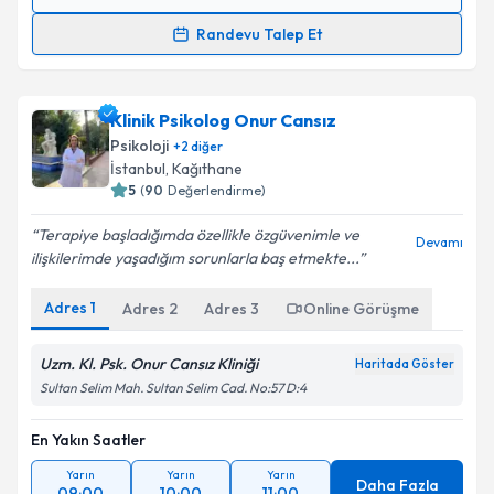
Randevu Takvimi Talebi
Randevu Talep Et
Uzm. Dr. Makbule Dündar
için randevu takvimi
talebi oluşturun. Size bu uzmandan randevu almanız
Klinik Psikolog Onur Cansız
için bir takvim hazırlandığında e-posta ile
bilgilendireceğiz.
Psikoloji
+
2
diğer
İstanbul
, Kağıthane
E-posta Adresiniz
5
(
90
Değerlendirme)
Terapiye başladığımda özellikle özgüvenimle ve
Devamı
ilişkilerimde yaşadığım sorunlarla baş etmekte...
Kişisel verilerimin işlenmesine ilişkin
Aydınlatma
Adres
1
Adres
2
Adres
3
Online Görüşme
Metni
'ni okudum ve kişisel verilerimin belirtilen
kapsamda işlenmesini kabul ediyorum.
Uzm. Kl. Psk. Onur Cansız Kliniği
Haritada Göster
Sultan Selim Mah. Sultan Selim Cad. No:57 D:4
Takvim Talebini Gönder
En Yakın Saatler
Yarın
Yarın
Yarın
Daha Fazla
09:00
10:00
11:00