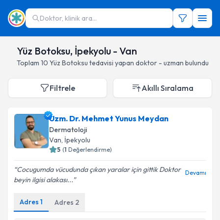
Doktor, klinik ara...
Yüz Botoksu, İpekyolu - Van
Toplam
10
Yüz Botoksu
tedavisi yapan doktor - uzman bulundu
Filtrele
Akıllı Sıralama
Uzm. Dr. Mehmet Yunus Meydan
Dermatoloji
Van
, İpekyolu
5
(
1
Değerlendirme)
Cocugumda vücudunda çıkan yaralar için gittik Doktor
Devamı
beyin ilgisi alakası...
Adres
1
Adres
2