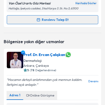
Van Özel Urartu Göz Merkezi
Haritada Göster
Halilağa, İpekyolu caddesi, Stad Karşısı 3. Sk. No:3, 65100
Randevu Talep Et
Randevu Takvimi Talebi
Uzm. Dr. Mehmet Yunus Meydan
için randevu
Bölgenize yakın diğer uzmanlar
takvimi talebi oluşturun. Size bu uzmandan randevu
almanız için bir takvim hazırlandığında e-posta ile
bilgilendireceğiz.
Prof. Dr. Ercan Çalışkan
Dermatoloji
E-posta Adresiniz
Ankara
, Çankaya
5
(
78
Değerlendirme)
Hocamın detaylı anlatımından çok memnun kaldım.
Devamı
Kişisel verilerimin işlenmesine ilişkin
Aydınlatma
İletişimi açık anlaşılır.
Metni
'ni okudum ve kişisel verilerimin belirtilen
kapsamda işlenmesini kabul ediyorum.
Adres
1
Online Görüşme