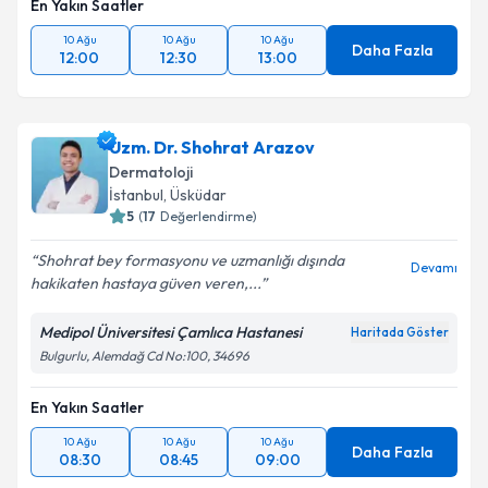
En Yakın Saatler
10 Ağu
10 Ağu
10 Ağu
Daha Fazla
12:00
12:30
13:00
Uzm. Dr. Shohrat Arazov
Dermatoloji
İstanbul
, Üsküdar
5
(
17
Değerlendirme)
Shohrat bey formasyonu ve uzmanlığı dışında
Devamı
hakikaten hastaya güven veren,...
Medipol Üniversitesi Çamlıca Hastanesi
Haritada Göster
Bulgurlu, Alemdağ Cd No:100, 34696
En Yakın Saatler
10 Ağu
10 Ağu
10 Ağu
Daha Fazla
08:30
08:45
09:00