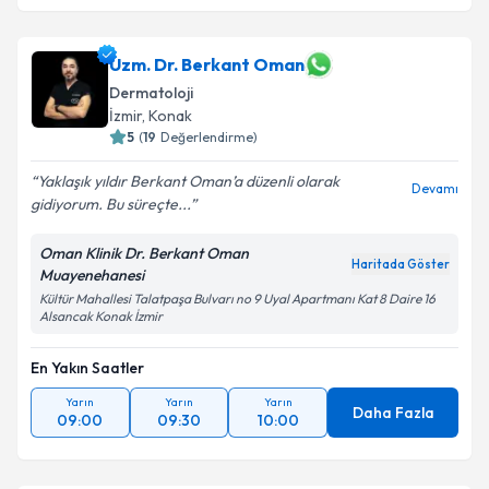
Uzm. Dr. Berkant Oman
Dermatoloji
İzmir
, Konak
5
(
19
Değerlendirme)
Yaklaşık yıldır Berkant Oman’a düzenli olarak
Devamı
gidiyorum. Bu süreçte...
Oman Klinik Dr. Berkant Oman
Haritada Göster
Muayenehanesi
Kültür Mahallesi Talatpaşa Bulvarı no 9 Uyal Apartmanı Kat 8 Daire 16
Alsancak Konak İzmir
En Yakın Saatler
Yarın
Yarın
Yarın
Daha Fazla
09:00
09:30
10:00