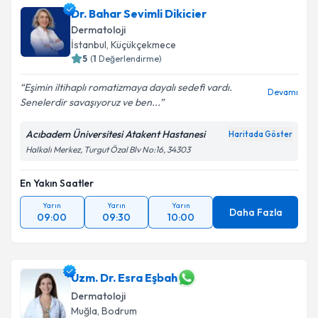
Dr. Bahar Sevimli Dikicier
Dermatoloji
İstanbul
, Küçükçekmece
5
(
1
Değerlendirme)
Eşimin iltihaplı romatizmaya dayalı sedefi vardı.
Devamı
Senelerdir savaşıyoruz ve ben...
Acıbadem Üniversitesi Atakent Hastanesi
Haritada Göster
Halkalı Merkez, Turgut Özal Blv No:16, 34303
En Yakın Saatler
Yarın
Yarın
Yarın
Daha Fazla
09:00
09:30
10:00
Uzm. Dr. Esra Eşbah
Dermatoloji
Muğla
, Bodrum