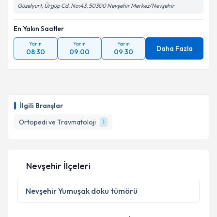
Güzelyurt, Ürgüp Cd. No:43, 50300 Nevşehir Merkez/Nevşehir
En Yakın Saatler
Yarın
Yarın
Yarın
Daha Fazla
08:30
09:00
09:30
İlgili Branşlar
Ortopedi ve Travmatoloji
1
Nevşehir İlçeleri
Nevşehir
Yumuşak doku tümörü