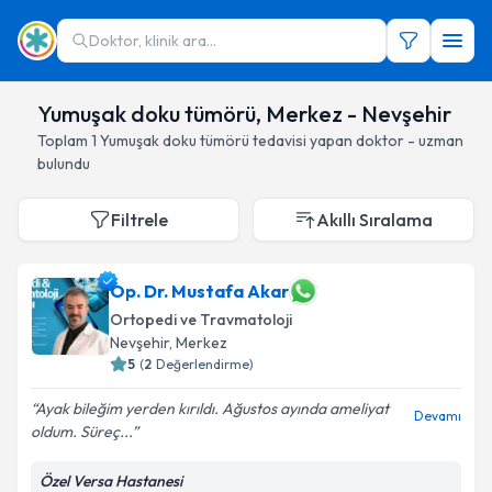
Doktor, klinik ara...
Yumuşak doku tümörü, Merkez - Nevşehir
Toplam
1
Yumuşak doku tümörü
tedavisi yapan doktor - uzman
bulundu
Filtrele
Akıllı Sıralama
Op. Dr. Mustafa Akar
Ortopedi ve Travmatoloji
Nevşehir
, Merkez
5
(
2
Değerlendirme)
Ayak bileğim yerden kırıldı. Ağustos ayında ameliyat
Devamı
oldum. Süreç...
Özel Versa Hastanesi