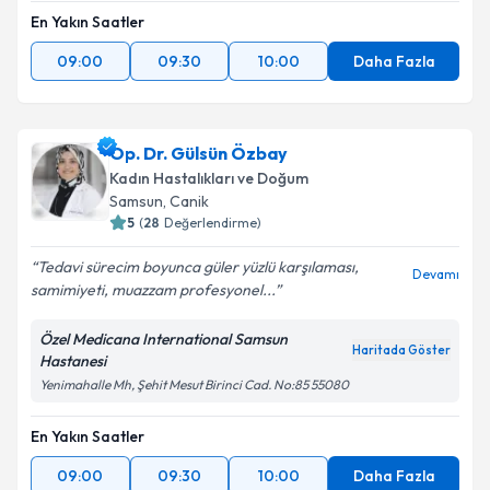
En Yakın Saatler
09:00
09:30
10:00
Daha Fazla
Op. Dr. Gülsün Özbay
Kadın Hastalıkları ve Doğum
Samsun
, Canik
5
(
28
Değerlendirme)
Tedavi sürecim boyunca güler yüzlü karşılaması,
Devamı
samimiyeti, muazzam profesyonel...
Özel Medicana International Samsun
Haritada Göster
Hastanesi
Yenimahalle Mh, Şehit Mesut Birinci Cad. No:85 55080
En Yakın Saatler
09:00
09:30
10:00
Daha Fazla