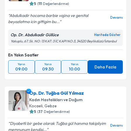
5
(
111
Değerlendirme)
Abdulkadir hocama barbie vajina ve genital
Devamı
beyazlatma icin gittigim bu...
Op. Dr. Abdulkadir Güllüce
Haritada Göster
Yakuplu, 67. Sk. NO: 13 KAT: 3 İC KAPI NO:3, 34520 Beylikdüzü/İstanbul
En Yakın Saatler
Yarın
Yarın
Yarın
Daha Fazla
09:00
09:30
10:00
Op. Dr. Tuğba Gül Yılmaz
Kadın Hastalıkları ve Doğum
Kocaeli
, Gebze
5
(
37
Değerlendirme)
Diyabetli bir gebe olarak Tuğba gül hanıma takipliyim
Devamı
memnunum kendisi...