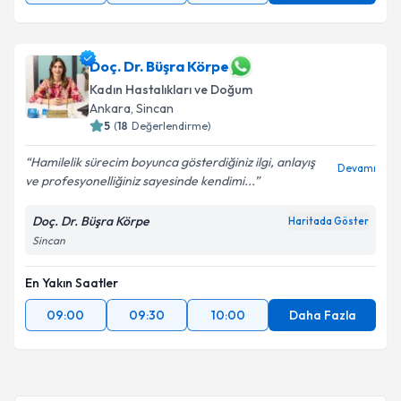
Doç. Dr. Büşra Körpe
Kadın Hastalıkları ve Doğum
Ankara
, Sincan
5
(
18
Değerlendirme)
Hamilelik sürecim boyunca gösterdiğiniz ilgi, anlayış
Devamı
ve profesyonelliğiniz sayesinde kendimi...
Doç. Dr. Büşra Körpe
Haritada Göster
Sincan
En Yakın Saatler
09:00
09:30
10:00
Daha Fazla