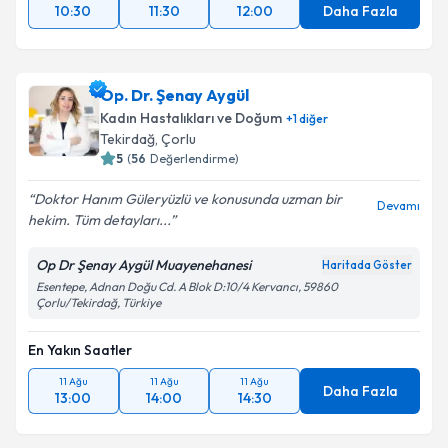
10:30
11:30
12:00
Daha Fazla
Op. Dr. Şenay Aygül
Kadın Hastalıkları ve Doğum
+
1
diğer
Tekirdağ
, Çorlu
5
(
56
Değerlendirme)
Doktor Hanım Güleryüzlü ve konusunda uzman bir
Devamı
hekim. Tüm detayları...
Op Dr Şenay Aygül Muayenehanesi
Haritada Göster
Esentepe, Adnan Doğu Cd. A Blok D:10/4 Kervancı, 59860
Çorlu/Tekirdağ, Türkiye
En Yakın Saatler
11 Ağu
11 Ağu
11 Ağu
Daha Fazla
13:00
14:00
14:30