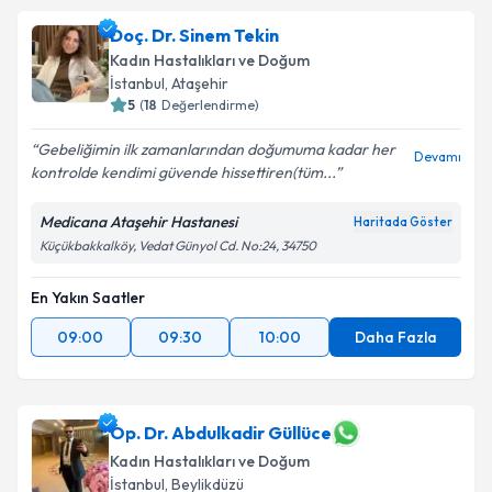
Doç. Dr. Sinem Tekin
Kadın Hastalıkları ve Doğum
İstanbul
, Ataşehir
5
(
18
Değerlendirme)
Gebeliğimin ilk zamanlarından doğumuma kadar her
Devamı
kontrolde kendimi güvende hissettiren(tüm...
Medicana Ataşehir Hastanesi
Haritada Göster
Küçükbakkalköy, Vedat Günyol Cd. No:24, 34750
En Yakın Saatler
09:00
09:30
10:00
Daha Fazla
Op. Dr. Abdulkadir Güllüce
Kadın Hastalıkları ve Doğum
İstanbul
, Beylikdüzü