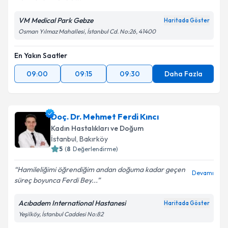
VM Medical Park Gebze
Haritada Göster
Osman Yılmaz Mahallesi, İstanbul Cd. No:26, 41400
En Yakın Saatler
09:00
09:15
09:30
Daha Fazla
Doç. Dr. Mehmet Ferdi Kıncı
Kadın Hastalıkları ve Doğum
İstanbul
, Bakırköy
5
(
8
Değerlendirme)
Hamileliğimi öğrendiğim andan doğuma kadar geçen
Devamı
süreç boyunca Ferdi Bey...
Acıbadem International Hastanesi
Haritada Göster
Yeşilköy, İstanbul Caddesi No:82