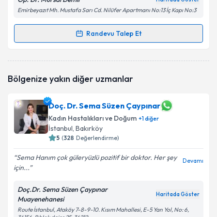
Emirbeyazıt Mh. Mustafa Sarı Cd. Nilüfer Apartmanı No:13 İç Kapı No:3
Randevu Talep Et
Randevu Takvimi Talebi
Op. Dr. Mursal Demir
için randevu takvimi talebi
Bölgenize yakın diğer uzmanlar
oluşturun. Size bu uzmandan randevu almanız için bir
takvim hazırlandığında e-posta ile bilgilendireceğiz.
Doç. Dr. Sema Süzen Çaypınar
E-posta Adresiniz
Kadın Hastalıkları ve Doğum
+
1
diğer
İstanbul
, Bakırköy
5
(
328
Değerlendirme)
Kişisel verilerimin işlenmesine ilişkin
Aydınlatma
Sema Hanım çok güleryüzlü pozitif bir doktor. Her şey
Devamı
Metni
'ni okudum ve kişisel verilerimin belirtilen
için...
kapsamda işlenmesini kabul ediyorum.
Doç.Dr. Sema Süzen Çaypınar
Haritada Göster
Muayenehanesi
Takvim Talebini Gönder
Route İstanbul, Ataköy 7-8-9-10. Kısım Mahallesi, E-5 Yan Yol, No: 6,