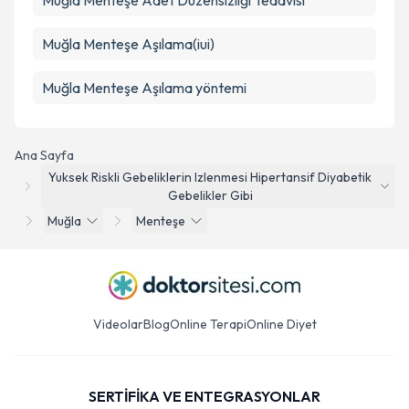
Muğla Menteşe Adet Düzensizliği Tedavisi
Muğla Menteşe Aşılama(iui)
Muğla Menteşe Aşılama yöntemi
Ana Sayfa
Yuksek Riskli Gebeliklerin Izlenmesi Hipertansif Diyabetik
Gebelikler Gibi
Muğla
Menteşe
Videolar
Blog
Online Terapi
Online Diyet
SERTİFİKA VE ENTEGRASYONLAR