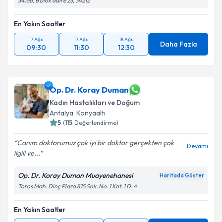
34156, B blok daire 25, 34212
En Yakın Saatler
17 Ağu
17 Ağu
18 Ağu
Daha Fazla
09:30
11:30
12:30
Op. Dr. Koray Duman
Kadın Hastalıkları ve Doğum
Antalya
, Konyaaltı
5
(
115
Değerlendirme)
Canım doktorumuz çok iyi bir doktor gerçekten çok
Devamı
ilgili ve...
Op. Dr. Koray Duman Muayenehanesi
Haritada Göster
Toros Mah. Dinç Plaza 815 Sok. No: 1 Kat: 1 D: 4
En Yakın Saatler