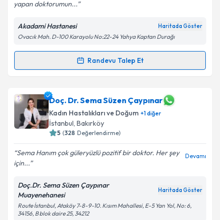
yapan doktorumun...
Akadami Hastanesi
Takvim Talebini Gönder
Haritada Göster
Ovacık Mah. D-100 Karayolu No:22-24 Yahya Kaptan Durağı
Randevu Talep Et
Randevu Takvimi Talebi
Op. Dr. Mehriban Zeynallı
için randevu takvimi
Doç. Dr. Sema Süzen Çaypınar
talebi oluşturun. Size bu uzmandan randevu almanız
Kadın Hastalıkları ve Doğum
+
1
diğer
için bir takvim hazırlandığında e-posta ile
İstanbul
, Bakırköy
bilgilendireceğiz.
5
(
328
Değerlendirme)
E-posta Adresiniz
Sema Hanım çok güleryüzlü pozitif bir doktor. Her şey
Devamı
için...
Doç.Dr. Sema Süzen Çaypınar
Haritada Göster
Muayenehanesi
Kişisel verilerimin işlenmesine ilişkin
Aydınlatma
Metni
'ni okudum ve kişisel verilerimin belirtilen
Route İstanbul, Ataköy 7-8-9-10. Kısım Mahallesi, E-5 Yan Yol, No: 6,
34156, B blok daire 25, 34212
kapsamda işlenmesini kabul ediyorum.