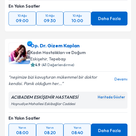
En Yakın Saatler
10 Ağu
10 Ağu
10 Ağu
Daha Fazla
09:00
09:30
10:00
Op. Dr. Gizem Kaplan
Kadın Hastalıkları ve Doğum
Eskişehir
, Tepebaşı
4.9
(
41
Değerlendirme)
neşimize bizi kavuşturan mükemmel bir doktor
Devamı
kendisi. Panik olduğum her...
ACIBADEM ESKİŞEHİR HASTANESİ
Haritada Göster
Hoşnudiye Mahallesi Eskibağlar Caddesi
En Yakın Saatler
Yarın
Yarın
Yarın
Daha Fazla
08:00
08:20
08:40