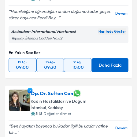
Hamileliğimi öğrendiğim andan doğuma kadar geçen
Devamı
süreç boyunca Ferdi Bey...
Acıbadem International Hastanesi
Haritada Göster
Yeşilköy, İstanbul Caddesi No:82
En Yakın Saatler
10 Ağu
10 Ağu
10 Ağu
Daha Fazla
09:00
09:30
10:00
Op. Dr. Sultan Can
Kadın Hastalıkları ve Doğum
İstanbul
, Kadıköy
5
(
8
Değerlendirme)
Ben hayatım boyunca bu kadar ilgili bu kadar rafine
Devamı
bir...