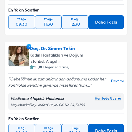
En Yakın Saatler
Takvim Talebini Gönder
17 Ağu
17 Ağu
18 Ağu
Daha Fazla
09:30
11:30
12:30
Doç. Dr. Sinem Tekin
Kadın Hastalıkları ve Doğum
İstanbul
, Ataşehir
5
(
18
Değerlendirme)
Gebeliğimin ilk zamanlarından doğumuma kadar her
Devamı
kontrolde kendimi güvende hissettiren(tüm...
Medicana Ataşehir Hastanesi
Haritada Göster
Küçükbakkalköy, Vedat Günyol Cd. No:24, 34750
En Yakın Saatler
10 Ağu
10 Ağu
10 Ağu
Daha Fazla