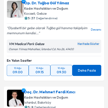
Op. Dr. Tuğba Gül Yılmaz
Kadın Hastalıkları ve Doğum
Kocaeli
, Gebze
5
(
37
Değerlendirme)
Diyabetli bir gebe olarak Tuğba gül hanıma takipliyim
Devamı
memnunum kendisi...
VM Medical Park Gebze
Haritada Göster
Osman Yılmaz Mahallesi, İstanbul Cd. No:26, 41400
En Yakın Saatler
10 Ağu
10 Ağu
10 Ağu
Daha Fazla
09:00
09:15
09:30
Doç. Dr. Mehmet Ferdi Kıncı
Kadın Hastalıkları ve Doğum
İstanbul
, Bakırköy
5
(
8
Değerlendirme)