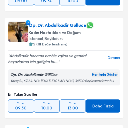
09:00
09:30
10:00
Op. Dr. Abdulkadir Güllüce
Kadın Hastalıkları ve Doğum
İstanbul
, Beylikdüzü
5
(
111
Değerlendirme)
Abdulkadir hocama barbie vajina ve genital
Devamı
beyazlatma icin gittigim bu...
Op. Dr. Abdulkadir Güllüce
Haritada Göster
Yakuplu, 67. Sk. NO: 13 KAT: 3 İC KAPI NO:3, 34520 Beylikdüzü/İstanbul
En Yakın Saatler
Yarın
Yarın
Yarın
Daha Fazla
09:30
10:00
13:00