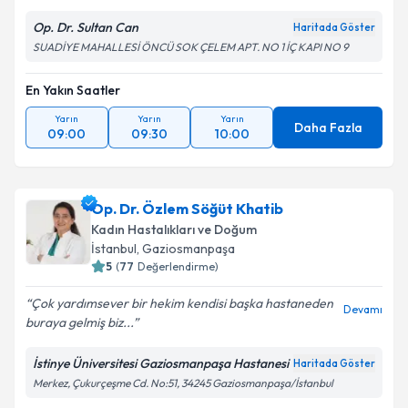
Op. Dr. Sultan Can
Haritada Göster
SUADİYE MAHALLESİ ÖNCÜ SOK ÇELEM APT. NO 1 İÇ KAPI NO 9
En Yakın Saatler
Yarın
Yarın
Yarın
Daha Fazla
09:00
09:30
10:00
Op. Dr. Özlem Söğüt Khatib
Kadın Hastalıkları ve Doğum
İstanbul
, Gaziosmanpaşa
5
(
77
Değerlendirme)
Çok yardımsever bir hekim kendisi başka hastaneden
Devamı
buraya gelmiş biz...
İstinye Üniversitesi Gaziosmanpaşa Hastanesi
Haritada Göster
Merkez, Çukurçeşme Cd. No:51, 34245 Gaziosmanpaşa/İstanbul