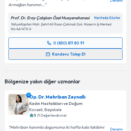
Devamı
Armağan hanımın...
Prof. Dr. Eray Çalışkan Özel Muayenehanesi
Haritada Göster
YahyaKaptan Mah. Şehit Ali İhsan Çakmak Sok. Nazerin İş Merkezi
No:46/47 K:4
0 (850) 811 80 91
Randevu Takvimi Talebi
Randevu Talep Et
Prof. Dr. Eray Çalışkan
için randevu takvimi talebi
oluşturun. Size bu uzmandan randevu almanız için bir
takvim hazırlandığında e-posta ile bilgilendireceğiz.
Bölgenize yakın diğer uzmanlar
E-posta Adresiniz
Op. Dr. Mehriban Zeynallı
Kadın Hastalıkları ve Doğum
Kocaeli
, Başiskele
5
(
1
Değerlendirme)
Kişisel verilerimin işlenmesine ilişkin
Aydınlatma
Metni
'ni okudum ve kişisel verilerimin belirtilen
Mehriban hanımla dogumuma iki hafta kala takibimi
kapsamda işlenmesini kabul ediyorum.
Devamı