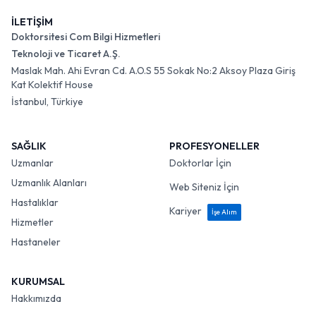
İLETİŞİM
Doktorsitesi Com Bilgi Hizmetleri
Teknoloji ve Ticaret A.Ş.
Maslak Mah. Ahi Evran Cd. A.O.S 55 Sokak No:2 Aksoy Plaza Giriş
Kat Kolektif House
İstanbul, Türkiye
SAĞLIK
PROFESYONELLER
Uzmanlar
Doktorlar İçin
Uzmanlık Alanları
Web Siteniz İçin
Hastalıklar
Kariyer
İşe Alım
Hizmetler
Hastaneler
KURUMSAL
Hakkımızda