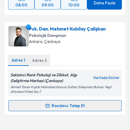
Yarın
Yarın
Yarın
Daha Fazla
08:00
09:00
10:00
Psk. Dan. Mehmet Kubilay Çalişkan
Psikolojik Danışman
Ankara
, Çankaya
Adres
1
Adres
2
Sekizinci Renk Psikoloji ve Dikkat, Algı
Haritada Göster
Geliştirme Merkezi (Çankaya)
Ahmet Taner Kışlalı Mahallesi Kanuni Sultan Süleyman Bulvarı Yeşil
Altınkent Sitesi No:7
Randevu Talep Et
Randevu Takvimi Talebi
Psk. Dan. Mehmet Kubilay Çalişkan
için randevu