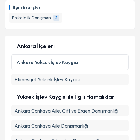
takvimi talebi oluşturun. Size bu uzmandan randevu
İlgili Branşlar
almanız için bir takvim hazırlandığında e-posta ile
bilgilendireceğiz.
Psikolojik Danışman
3
E-posta Adresiniz
Ankara İlçeleri
Kişisel verilerimin işlenmesine ilişkin
Aydınlatma
Ankara
Yüksek İşlev Kaygısı
Metni
'ni okudum ve kişisel verilerimin belirtilen
kapsamda işlenmesini kabul ediyorum.
Etimesgut
Yüksek İşlev Kaygısı
Takvim Talebini Gönder
Yüksek İşlev Kaygısı ile İlgili Hastalıklar
Ankara Çankaya Aile, Çift ve Ergen Danışmanlığı
Ankara Çankaya Aile Danışmanlığı