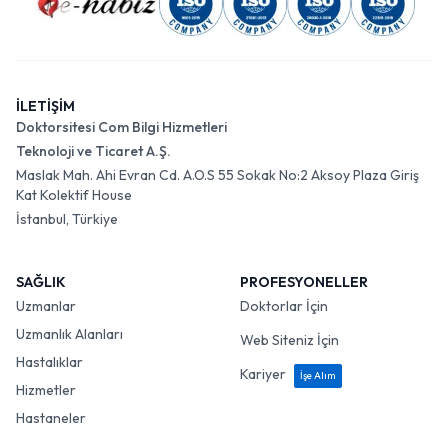
İLETİŞİM
Doktorsitesi Com Bilgi Hizmetleri
Teknoloji ve Ticaret A.Ş.
Maslak Mah. Ahi Evran Cd. A.O.S 55 Sokak No:2 Aksoy Plaza Giriş
Kat Kolektif House
İstanbul, Türkiye
SAĞLIK
PROFESYONELLER
Uzmanlar
Doktorlar İçin
Uzmanlık Alanları
Web Siteniz İçin
Hastalıklar
Kariyer
İşe Alım
Hizmetler
Hastaneler