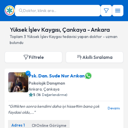
Doktor, klinik ara...
Yüksek İşlev Kaygısı, Çankaya - Ankara
Toplam
3
Yüksek İşlev Kaygısı
tedavisi yapan doktor - uzman
bulundu
Filtrele
Akıllı Sıralama
Psk. Dan. Sude Nur Arıkan
Psikolojik Danışman
Ankara
, Çankaya
5
(
16
Değerlendirme)
Gittikten sonra kendimi daha iyi hissettim bana çok
Devamı
faydasi oldu,...
Adres
1
Online Görüşme