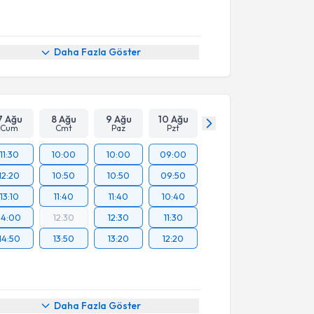
Daha Fazla Göster
7 Ağu
8 Ağu
9 Ağu
10 Ağu
Cum
Cmt
Paz
Pzt
11:30
10:00
10:00
09:00
12:20
10:50
10:50
09:50
13:10
11:40
11:40
10:40
14:00
12:30
12:30
11:30
14:50
13:50
13:20
12:20
Daha Fazla Göster