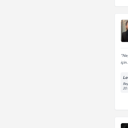
Neş
için.
Lo
Bey
20