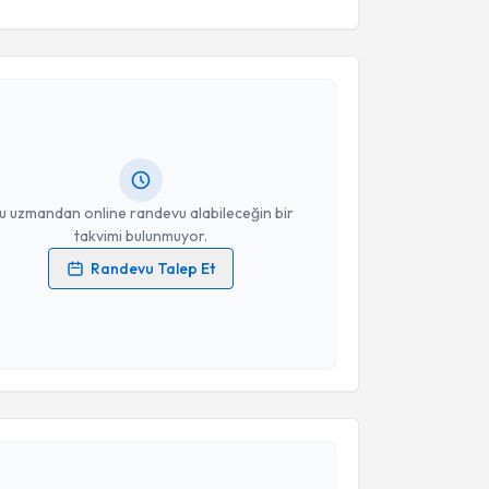
akvimi Talebi
 Melike Ceyda Uzunkaya
için randevu takvimi talebi
Size bu uzmandan randevu almanız için bir takvim
ında e-posta ile bilgilendireceğiz.
resiniz
u uzmandan online randevu alabileceğin bir
takvimi bulunmuyor.
Randevu Talep Et
 verilerimin işlenmesine ilişkin
Aydınlatma Metni
'ni
 ve kişisel verilerimin belirtilen kapsamda
esini kabul ediyorum.
akvimi Talebi
Takvim Talebini Gönder
 Elmas Kalmaz
için randevu takvimi talebi oluşturun.
andan randevu almanız için bir takvim
ında e-posta ile bilgilendireceğiz.