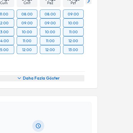
Cum
Cmt
Paz
Pzt
11:00
08:00
08:00
09:00
12:00
09:00
09:00
10:00
13:00
10:00
10:00
11:00
14:00
11:00
11:00
12:00
15:00
12:00
12:00
13:00
Daha Fazla Göster
akvimi Talebi
 Hanne Erusta
için randevu takvimi talebi oluşturun.
andan randevu almanız için bir takvim
ında e-posta ile bilgilendireceğiz.
resiniz