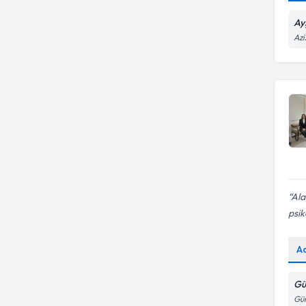
Ay
Azi
Ala
psik
A
Gü
Gün