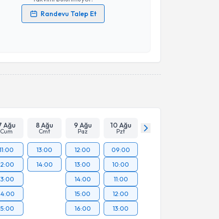
Randevu Talep Et
 verilerimin işlenmesine ilişkin
Aydınlatma Metni
'ni
 ve kişisel verilerimin belirtilen kapsamda
esini kabul ediyorum.
Takvim Talebini Gönder
7 Ağu
8 Ağu
9 Ağu
10 Ağu
Cum
Cmt
Paz
Pzt
11:00
13:00
12:00
09:00
12:00
14:00
13:00
10:00
13:00
14:00
11:00
14:00
15:00
12:00
15:00
16:00
13:00