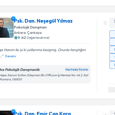
Psk. Dan. Neşegül Yılmaz
Psikolojik Danışman
Ankara
, Çankaya
5
(
62
Değerlendirme)
e Hanım ile iyi ki yollarımız kesişmiş. Onunla tanıştığım
..
Devamı
tus Psikolojik Danışmanlık
Haritada Göster
tepe, Kanuni Sultan Süleyman Blv Officium İş Merkezi No: 46 2. Kat
 Numara, 06800
Psk. Dan. Emir Can Kara