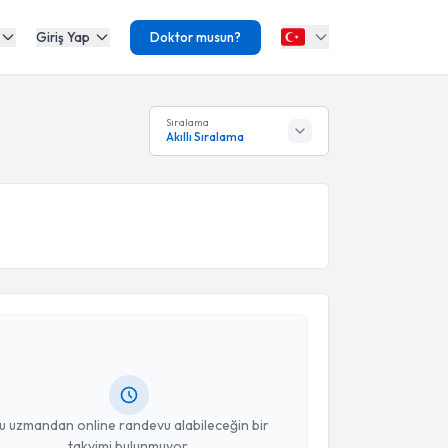
Giriş Yap
Doktor musun?
Sıralama
Akıllı Sıralama
akvimi Talebi
Burak Yeşil
için randevu takvimi talebi oluşturun. Size
 randevu almanız için bir takvim hazırlandığında e-
lgilendireceğiz.
resiniz
u uzmandan online randevu alabileceğin bir
takvimi bulunmuyor.