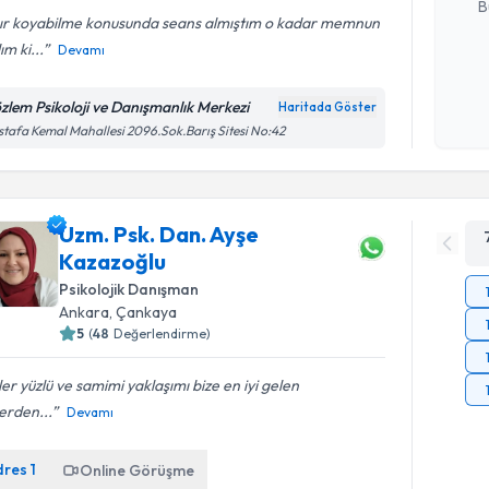
B
nır koyabilme konusunda seans almıştım o kadar memnun
ım ki...
Devamı
Kişisel
okudum
zlem Psikoloji ve Danışmanlık Merkezi
Haritada Göster
işlenm
tafa Kemal Mahallesi 2096.Sok.Barış Sitesi No:42
Uzm. Psk. Dan. Ayşe
Kazazoğlu
Psikolojik Danışman
Ankara
, Çankaya
5
(
48
Değerlendirme)
er yüzlü ve samimi yaklaşımı bize en iyi gelen
erden...
Devamı
dres
1
Online Görüşme