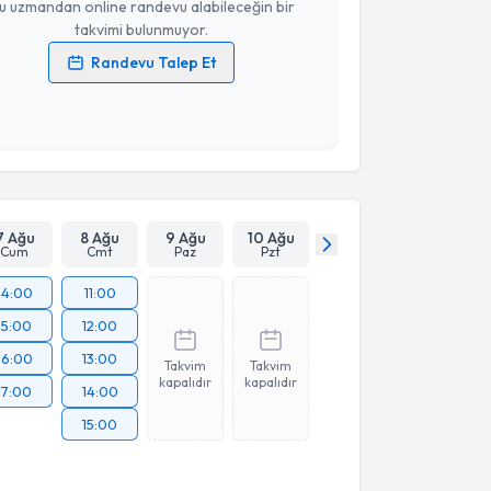
u uzmandan online randevu alabileceğin bir
takvimi bulunmuyor.
Randevu Talep Et
 verilerimin işlenmesine ilişkin
Aydınlatma Metni
'ni
 ve kişisel verilerimin belirtilen kapsamda
esini kabul ediyorum.
Takvim Talebini Gönder
7 Ağu
8 Ağu
9 Ağu
10 Ağu
Cum
Cmt
Paz
Pzt
14:00
11:00
15:00
12:00
16:00
13:00
Takvim
Takvim
kapalıdır
kapalıdır
17:00
14:00
15:00