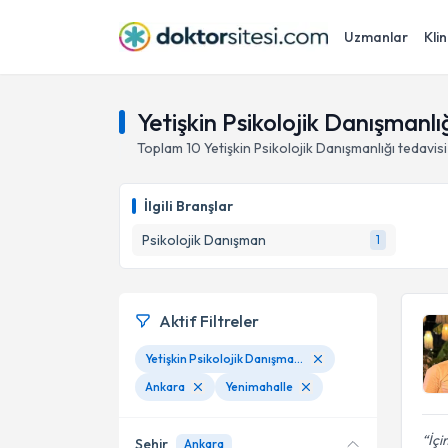
Uzmanlar
Klin
Yetişkin Psikolojik Danışmanlı
Toplam
10
Yetişkin Psikolojik Danışmanlığı
tedavis
İlgili Branşlar
Psikolojik Danışman
1
Aktif Filtreler
Yetişkin Psikolojik Danışmanlığı
Ankara
Yenimahalle
İçi
Şehir
Ankara