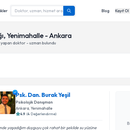
ikler
Blog
Kayıt Ol
ğı, Yenimahalle - Ankara
i yapan doktor - uzman bulundu
Randevu T
Psk. Dan. 
Psk. Dan. Burak Yeşil
bu uzmandan
Psikolojik Danışman
posta ile bi
Ankara
, Yenimahalle
4.9
(
4
Değerlendirme)
E-posta Ad
B
mde yaşadığım duyguyu çok rahat bir şekilde su yüzüne