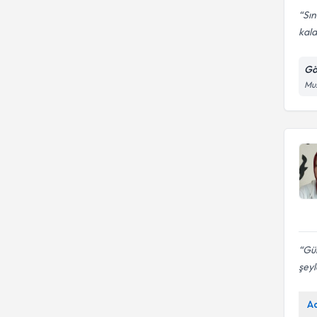
Sı
kald
Gö
Mus
Gül
şeyl
A