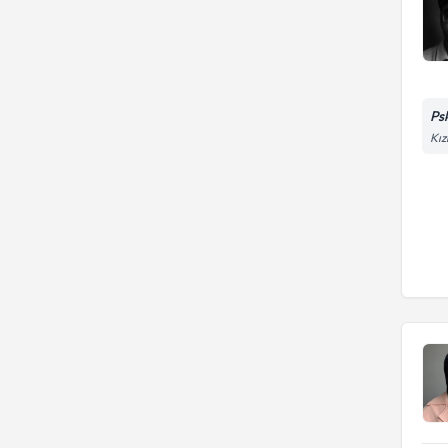
Ps
Kız