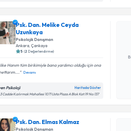
Randevu T
Psk. Dan. Melike Ceyda
Psk. Dan.
Uzunkaya
oluşturun. 
hazırlandığ
Psikolojik Danışman
Ankara
, Çankaya
E-posta Ad
5
(
2
Değerlendirme)
B
ike Hanım tüm birikimiyle bana yardımcı olduğu için ona
ettarım....
Devamı
Kişisel
okudum
en Psikoloji
Haritada Göster
işlenm
3 Cadde Kızılırmak Mahallesi 1071 Usta Plaza A Blok Kat:19 No:137
Randevu T
Psk. Dan.
Psk. Dan. Elmas Kalmaz
Size bu uzm
hazırlandığ
Psikolojik Danışman