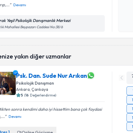
rıp,...
Devamı
Kişisel
okudum
rak Yeşil Psikolojik Danışmanlık Merkezi
işlenm
lık Mahallesi Beypazarı Caddesi No:38/6
enize yakın diğer uzmanlar
Psk. Dan. Sude Nur Arıkan
Psikolojik Danışman
Ankara
, Çankaya
5
(
16
Değerlendirme)
tikten sonra kendimi daha iyi hissettim bana çok faydasi
,...
Devamı
dres
1
Online Görüşme