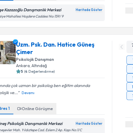
şe Kazazoğlu Danışmanlık Merkezi
Haritada Göster
ziye Mahallesi Hoşdere Caddesi No:159/ 9
Uzm. Psk. Dan. Hatice Güneş
Çimer
Psikolojik Danışman
Ankara
, Altındağ
5
(
4
Değerlendirme)
nında çok uzman bir psikolog ben eğitim alanında
olojik ve...
Devamı
dres
1
Online Görüşme
neş Psikolojik Danışmanlık Merkezi
Haritada Göster
eşevler Mah. Yıldıztepe Cad. Eslem 2 Ap. Kapı No:1/C