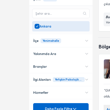
çıka
Bu
Var
Ankara
İlçe
Yenimahalle
Bölg
Yakınımda Ara
Branşlar
Konumuma yakın uzmanları
Çankaya
göster
Gölbaşı
İlgi Alanları
Yetişkin Psikolojik Danışmanlığı
Altındağ
Git
Hizmetler
Psikolojik Danışman
oldu
Yenimahalle
Mezuniyet
ADHD (Dikkat Eksikliği -
Daha Fazla Filtre
A