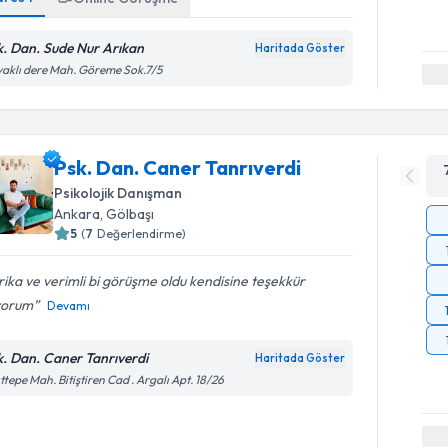
k. Dan. Sude Nur Arıkan
Haritada Göster
aklı dere Mah. Göreme Sok.7/5
Psk. Dan. Caner Tanrıverdi
Psikolojik Danışman
Ankara
, Gölbaşı
5
(
7
Değerlendirme)
ika ve verimli bi görüşme oldu kendisine teşekkür
yorum
Devamı
k. Dan. Caner Tanrıverdi
Haritada Göster
ttepe Mah. Bitiştiren Cad . Argalı Apt. 18/26