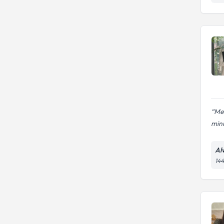
Mel
minn
Alv
144