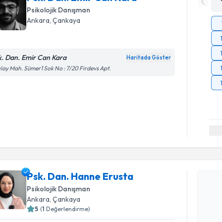
Psikolojik Danışman
Ankara
, Çankaya
k. Dan. Emir Can Kara
Haritada Göster
ılay Mah. Sümer1 Sok No : 7/20 Firdevs Apt.
Randevu T
Psk. Dan.
Psk. Dan. Hanne Erusta
Size bu uzm
Psikolojik Danışman
hazırlandığ
Ankara
, Çankaya
5
(
1
Değerlendirme)
E-posta Ad