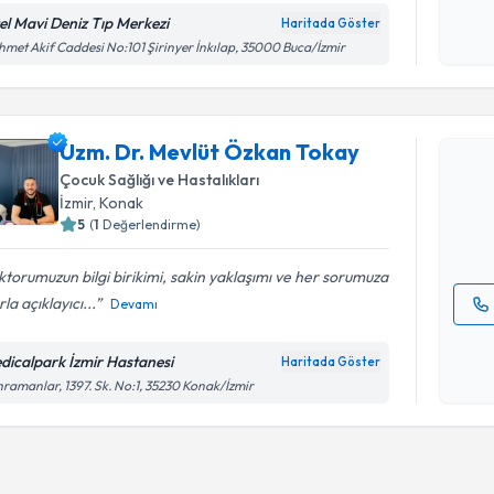
okudum
el Mavi Deniz Tıp Merkezi
Haritada Göster
işlenm
met Akif Caddesi No:101 Şirinyer İnkılap, 35000 Buca/İzmir
Randevu T
Uzm. Dr. 
Uzm. Dr. Mevlüt Özkan Tokay
oluşturun. 
Çocuk Sağlığı ve Hastalıkları
hazırlandığ
İzmir
, Konak
5
(
1
Değerlendirme)
E-posta Ad
torumuzun bilgi birikimi, sakin yaklaşımı ve her sorumuza
rla açıklayıcı...
Devamı
Kişisel
okudum
dicalpark İzmir Hastanesi
Haritada Göster
işlenm
ramanlar, 1397. Sk. No:1, 35230 Konak/İzmir