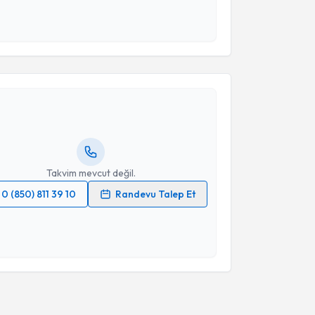
 ve kişisel verilerimin belirtilen kapsamda
esini kabul ediyorum.
akvimi Talebi
Takvim Talebini Gönder
Mevlüt Özkan Tokay
için randevu takvimi talebi
Size bu uzmandan randevu almanız için bir takvim
ında e-posta ile bilgilendireceğiz.
resiniz
Takvim mevcut değil.
0 (850) 811 39 10
Randevu Talep Et
 verilerimin işlenmesine ilişkin
Aydınlatma Metni
'ni
 ve kişisel verilerimin belirtilen kapsamda
esini kabul ediyorum.
Takvim Talebini Gönder