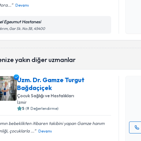
ora...
Devamı
Kişisel
okudum
el Egeumut Hastanesi
işlenm
dırım, Gar Sk. No:38, 45400
enize yakın diğer uzmanlar
Randevu T
Uzm. Dr. Gamze Turgut
Uzm. Dr. 
Bağdaçiçek
talebi oluş
takvim hazı
Çocuk Sağlığı ve Hastalıkları
İzmir
E-posta Ad
5
(
9
Değerlendirme)
ımın bebeklikten itibaren takibini yapan Gamze hanım
nliği, çocuklarla ...
Devamı
Kişisel