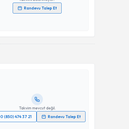
Randevu Talep Et
 verilerimin işlenmesine ilişkin
Aydınlatma Metni
'ni
 ve kişisel verilerimin belirtilen kapsamda
esini kabul ediyorum.
Takvim Talebini Gönder
akvimi Talebi
Gamze Turgut Bağdaçiçek
için randevu takvimi
turun. Size bu uzmandan randevu almanız için bir
rlandığında e-posta ile bilgilendireceğiz.
resiniz
Takvim mevcut değil.
0 (850) 474 37 21
Randevu Talep Et
 verilerimin işlenmesine ilişkin
Aydınlatma Metni
'ni