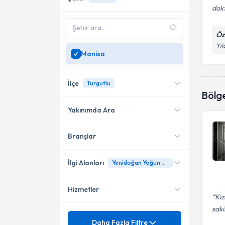
dokt
Öz
Yıl
Manisa
İlçe
Turgutlu
Bölg
Yakınımda Ara
Branşlar
Konumuma yakın uzmanları
Turgutlu
göster
İlgi Alanları
Yenidoğan Yoğun Bakım
Hizmetler
Çocuk Sağlığı ve Hastalıkları
Kız
saki
Mezuniyet
Access Bars
Daha Fazla Filtre