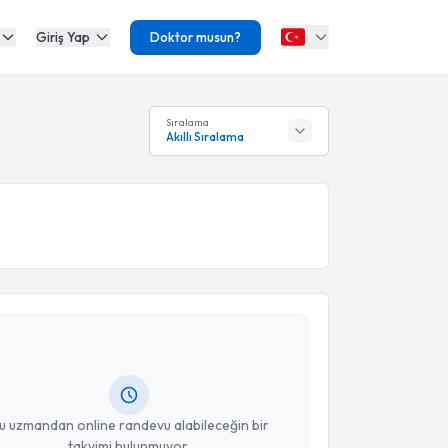
Giriş Yap
Doktor musun?
Sıralama
Akıllı Sıralama
akvimi Talebi
Ayşe Çolpan
için randevu takvimi talebi oluşturun.
andan randevu almanız için bir takvim
ında e-posta ile bilgilendireceğiz.
resiniz
u uzmandan online randevu alabileceğin bir
takvimi bulunmuyor.