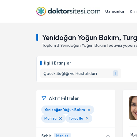
Uzmanlar
Klin
Yenidoğan Yoğun Bakım, Turg
Toplam
3
Yenidoğan Yoğun Bakım
tedavisi yapan
İlgili Branşlar
Çocuk Sağlığı ve Hastalıkları
1
Aktif Filtreler
Yenidoğan Yoğun Bakım
Manisa
Turgutlu
Ayş
Şehir
Manisa