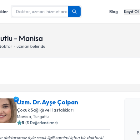
ikler
Blog
Kayıt Ol
utlu - Manisa
 doktor - uzman bulundu
Randevu T
Uzm. Dr. 
Uzm. Dr. Ayşe Çolpan
Size bu uzm
Çocuk Sağlığı ve Hastalıkları
hazırlandığ
Manisa
, Turgutlu
5
(
3
Değerlendirme)
E-posta Ad
B
e doktorumuz öyle sıcak ilgili samimi içten bir doktorki