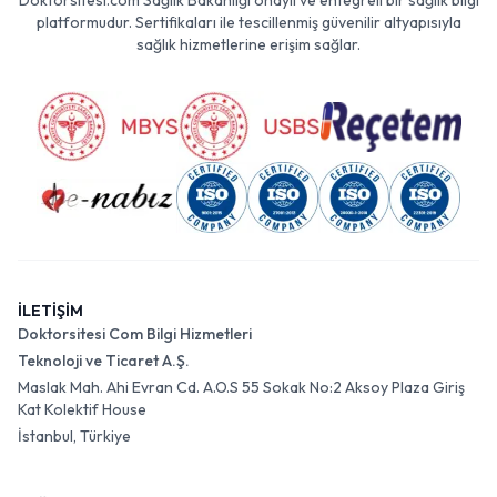
Doktorsitesi.com Sağlık Bakanlığı onaylı ve entegreli bir sağlık bilgi
platformudur. Sertifikaları ile tescillenmiş güvenilir altyapısıyla
sağlık hizmetlerine erişim sağlar.
İLETİŞİM
Doktorsitesi Com Bilgi Hizmetleri
Teknoloji ve Ticaret A.Ş.
Maslak Mah. Ahi Evran Cd. A.O.S 55 Sokak No:2 Aksoy Plaza Giriş
Kat Kolektif House
İstanbul, Türkiye