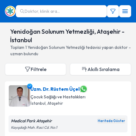
Doktor, klinik ara...
Yenidoğan Solunum Yetmezliği, Ataşehir -
İstanbul
Toplam
1
Yenidoğan Solunum Yetmezliği
tedavisi yapan doktor -
uzman bulundu
Filtrele
Akıllı Sıralama
Uzm. Dr. Rüstem Üçel
Çocuk Sağlığı ve Hastalıkları
İstanbul
, Ataşehir
Medical Park Ataşehir
Haritada Göster
Kayışdağı Mah. Raci Cd. No:1