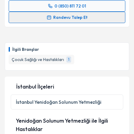
0 (850) 811 72 01
Randevu Takvimi Talebi
Randevu Talep Et
Uzm. Dr. Rüstem Üçel
için randevu takvimi talebi
oluşturun. Size bu uzmandan randevu almanız için bir
takvim hazırlandığında e-posta ile bilgilendireceğiz.
İlgili Branşlar
E-posta Adresiniz
Çocuk Sağlığı ve Hastalıkları
1
Kişisel verilerimin işlenmesine ilişkin
Aydınlatma
İstanbul İlçeleri
Metni
'ni okudum ve kişisel verilerimin belirtilen
kapsamda işlenmesini kabul ediyorum.
İstanbul
Yenidoğan Solunum Yetmezliği
Takvim Talebini Gönder
Yenidoğan Solunum Yetmezliği ile İlgili
Hastalıklar