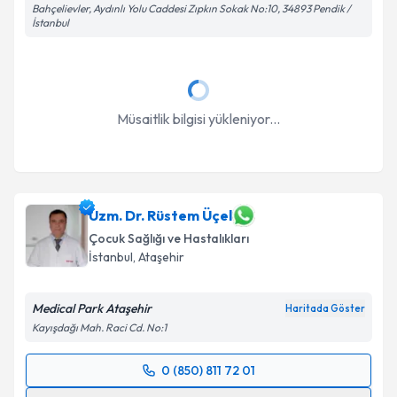
Takvim Talebini Gönder
Bahçelievler, Aydınlı Yolu Caddesi Zıpkın Sokak No:10, 34893 Pendik /
İstanbul
Müsaitlik bilgisi yükleniyor...
Uzm. Dr. Rüstem Üçel
Çocuk Sağlığı ve Hastalıkları
İstanbul
, Ataşehir
Medical Park Ataşehir
Haritada Göster
Kayışdağı Mah. Raci Cd. No:1
0 (850) 811 72 01
Randevu Takvimi Talebi