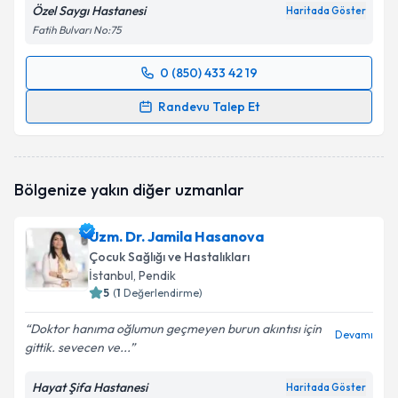
Özel Saygı Hastanesi
Haritada Göster
Fatih Bulvarı No:75
0 (850) 433 42 19
Randevu Takvimi Talebi
Randevu Talep Et
Uzm. Dr. Fatma İsgandarova Kose
için randevu
takvimi talebi oluşturun. Size bu uzmandan randevu
almanız için bir takvim hazırlandığında e-posta ile
Bölgenize yakın diğer uzmanlar
bilgilendireceğiz.
E-posta Adresiniz
Uzm. Dr. Jamila Hasanova
Çocuk Sağlığı ve Hastalıkları
İstanbul
, Pendik
5
(
1
Değerlendirme)
Kişisel verilerimin işlenmesine ilişkin
Aydınlatma
Doktor hanıma oğlumun geçmeyen burun akıntısı için
Metni
'ni okudum ve kişisel verilerimin belirtilen
Devamı
gittik. sevecen ve...
kapsamda işlenmesini kabul ediyorum.
Hayat Şifa Hastanesi
Haritada Göster