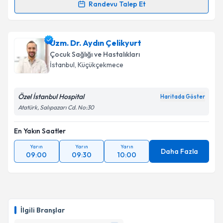
Randevu Talep Et
Uzm. Dr. Rüstem Üçel
için randevu takvimi talebi
oluşturun. Size bu uzmandan randevu almanız için bir
Uzm. Dr. Aydın Çelikyurt
takvim hazırlandığında e-posta ile bilgilendireceğiz.
Çocuk Sağlığı ve Hastalıkları
E-posta Adresiniz
İstanbul
, Küçükçekmece
Özel İstanbul Hospital
Haritada Göster
Atatürk, Salıpazarı Cd. No:30
Kişisel verilerimin işlenmesine ilişkin
Aydınlatma
Metni
'ni okudum ve kişisel verilerimin belirtilen
En Yakın Saatler
kapsamda işlenmesini kabul ediyorum.
Yarın
Yarın
Yarın
Daha Fazla
09:00
09:30
10:00
Takvim Talebini Gönder
İlgili Branşlar