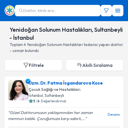
Doktor, klinik ara...
Yenidoğan Solunum Hastalıkları, Sultanbeyli
- İstanbul
Toplam
4
Yenidoğan Solunum Hastalıkları
tedavisi yapan doktor
- uzman bulundu
Filtrele
Akıllı Sıralama
Uzm. Dr. Fatma İsgandarova Kose
Çocuk Sağlığı ve Hastalıkları
İstanbul
, Sultanbeyli
5
(
6
Değerlendirme)
Güzel Doktorumuzun yaklaşımından her zaman
Devamı
memnun kaldık. Çocuğumuza karşı sabırlı,...