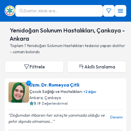
Doktor, klinik ara...
Yenidoğan Solunum Hastalıkları, Çankaya -
Ankara
Toplam
1
Yenidoğan Solunum Hastalıkları
tedavisi yapan doktor
- uzman bulundu
Filtrele
Akıllı Sıralama
Uzm. Dr. Rumeysa Çitli
Çocuk Sağlığı ve Hastalıkları
+
2
diğer
Ankara
, Çankaya
5
(
9
Değerlendirme)
Doğumdan itibaren her süreçte yanımızda olduğu ve
Devamı
şehir dışında olmamıza...