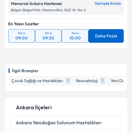
Memorial Ankara Hastanesi
Haritada Göster
Balgat, Balgat Mah. Mevlana Bulv, 1422. Sk. No: 4
En Yakın Saatler
Yarın
Yarın
Yarın
Daha Fazla
09:00
09:30
10:00
İlgili Branşlar
Çocuk Sağlığı ve Hastalıkları
Neonatoloji
Yeni Doğan
1
1
Ankara İlçeleri
Ankara
Yenidoğan Solunum Hastalıkları