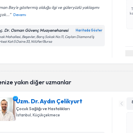
an Bey'e göstermiş olduğu ilgi ve güleryüzlü yaklaşımı
ka
 çok...
Devamı
ç. Dr. Osman Güvenç Muayenehanesi
Haritada Göster
ak Mahallesi, Beşevler, Barış Sokak No:11, Ceylan Diamond İş
kezi Kat:5 Daire:33, Nilüfer/Bursa
enize yakın diğer uzmanlar
Uzm. Dr. Aydın Çelikyurt
Çocuk Sağlığı ve Hastalıkları
İstanbul
, Küçükçekmece