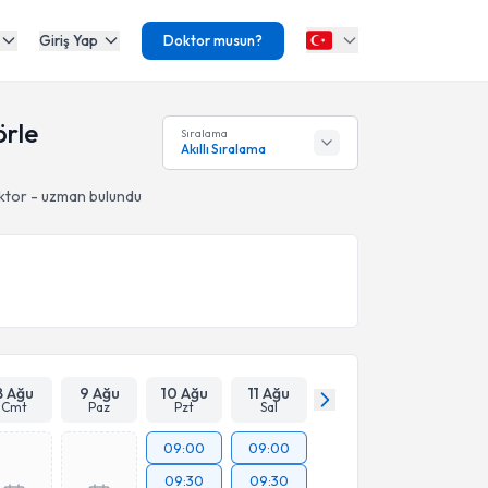
Giriş Yap
Doktor musun?
örle
Sıralama
Akıllı Sıralama
ktor - uzman bulundu
8 Ağu
9 Ağu
10 Ağu
11 Ağu
Cmt
Paz
Pzt
Sal
09:00
09:00
09:30
09:30