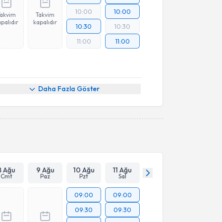
10:00
10:00
Takvim
Takvim
palıdır
kapalıdır
10:30
10:30
11:00
11:00
Daha Fazla Göster
8 Ağu
9 Ağu
10 Ağu
11 Ağu
Cmt
Paz
Pzt
Sal
09:00
09:00
09:30
09:30