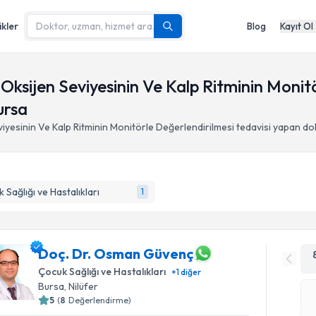
ikler
Blog
Kayıt Ol
Oksijen Seviyesinin Ve Kalp Ritminin Monit
ursa
iyesinin Ve Kalp Ritminin Monitörle Değerlendirilmesi
tedavisi yapan do
 Sağlığı ve Hastalıkları
1
Doç. Dr. Osman Güvenç
Çocuk Sağlığı ve Hastalıkları
+
1
diğer
Bursa
, Nilüfer
5
(
8
Değerlendirme)