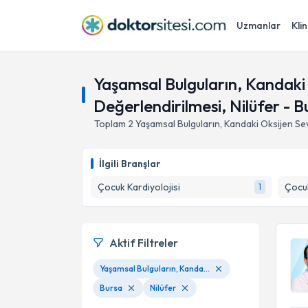
Uzmanlar
Klin
Yaşamsal Bulguların, Kandaki 
Değerlendirilmesi, Nilüfer - B
Toplam
2
Yaşamsal Bulguların, Kandaki Oksijen Sev
İlgili Branşlar
Çocuk Kardiyolojisi
Çocuk
1
Aktif Filtreler
Yaşamsal Bulguların, Kandaki Oksijen Seviyesinin Ve Kalp Ritminin Monitörle Değerlendirilmesi
Bursa
Nilüfer