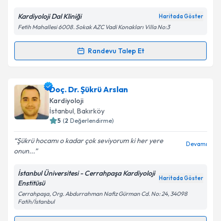
Kardiyoloji Dal Kliniği
Haritada Göster
Fetih Mahallesi 6008. Sokak AZC Vadi Konakları Villa No:3
Kişisel verilerimin işlenmesine ilişkin
Aydınlatma
Metni
'ni okudum ve kişisel verilerimin belirtilen
kapsamda işlenmesini kabul ediyorum.
Randevu Talep Et
Randevu Takvimi Talebi
Takvim Talebini Gönder
Uzm. Dr. Murat Güler
için randevu takvimi talebi
Doç. Dr. Şükrü Arslan
oluşturun. Size bu uzmandan randevu almanız için bir
Kardiyoloji
takvim hazırlandığında e-posta ile bilgilendireceğiz.
İstanbul
, Bakırköy
5
(
2
Değerlendirme)
E-posta Adresiniz
Şükrü hocamı o kadar çok seviyorum ki her yere
Devamı
onun...
İstanbul Üniversitesi - Cerrahpaşa Kardiyoloji
Kişisel verilerimin işlenmesine ilişkin
Aydınlatma
Haritada Göster
Enstitüsü
Metni
'ni okudum ve kişisel verilerimin belirtilen
Cerrahpaşa, Org. Abdurrahman Nafiz Gürman Cd. No: 24, 34098
kapsamda işlenmesini kabul ediyorum.
Fatih/İstanbul