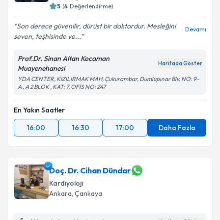
5
(
4
Değerlendirme)
Son derece güvenilir, dürüst bir doktordur. Mesleğini
Devamı
seven, teşhisinde ve...
Prof.Dr. Sinan Altan Kocaman
Haritada Göster
Muayenehanesi
YDA CENTER, KIZILIRMAK MAH, Çukurambar, Dumlupınar Blv. NO: 9-
A , A 2 BLOK , KAT: 7, OFİS NO: 247
En Yakın Saatler
16:00
16:30
17:00
Daha Fazla
Doç. Dr. Cihan Dündar
Kardiyoloji
Ankara
, Çankaya