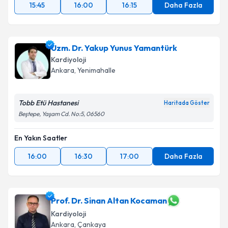
15:45
16:00
16:15
Daha Fazla
Uzm. Dr. Yakup Yunus Yamantürk
Kardiyoloji
Ankara
, Yenimahalle
Tobb Etü Hastanesi
Haritada Göster
Beştepe, Yaşam Cd. No:5, 06560
En Yakın Saatler
16:00
16:30
17:00
Daha Fazla
Prof. Dr. Sinan Altan Kocaman
Kardiyoloji
Ankara
, Çankaya