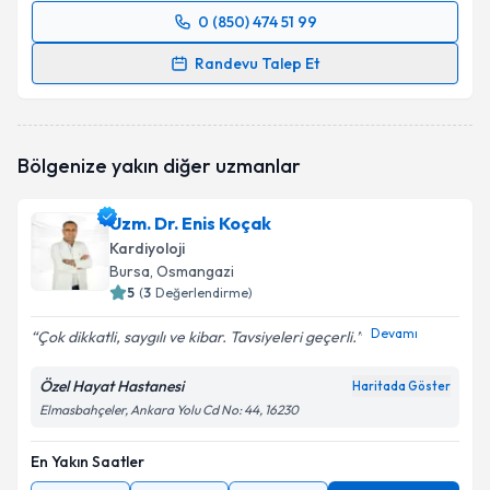
0 (850) 474 51 99
Randevu Takvimi Talebi
Randevu Talep Et
Doç. Dr. Yusuf Sezen
için randevu takvimi talebi
oluşturun. Size bu uzmandan randevu almanız için bir
takvim hazırlandığında e-posta ile bilgilendireceğiz.
Bölgenize yakın diğer uzmanlar
E-posta Adresiniz
Uzm. Dr. Enis Koçak
Kardiyoloji
Bursa
, Osmangazi
5
(
3
Değerlendirme)
Kişisel verilerimin işlenmesine ilişkin
Aydınlatma
Metni
'ni okudum ve kişisel verilerimin belirtilen
Devamı
Çok dikkatli, saygılı ve kibar. Tavsiyeleri geçerli.
kapsamda işlenmesini kabul ediyorum.
Özel Hayat Hastanesi
Haritada Göster
Elmasbahçeler, Ankara Yolu Cd No: 44, 16230
Takvim Talebini Gönder
En Yakın Saatler