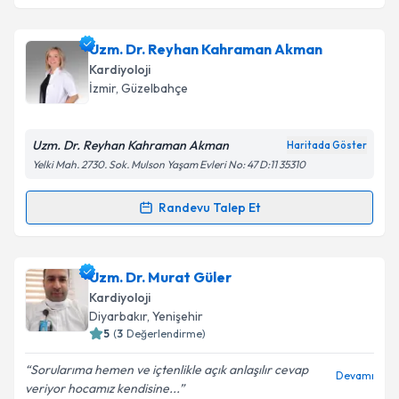
Prof. Dr. Muhammed Keskin
için randevu takvimi
talebi oluşturun. Size bu uzmandan randevu almanız
Uzm. Dr. Reyhan Kahraman Akman
için bir takvim hazırlandığında e-posta ile
bilgilendireceğiz.
Kardiyoloji
İzmir
, Güzelbahçe
E-posta Adresiniz
Uzm. Dr. Reyhan Kahraman Akman
Haritada Göster
Yelki Mah. 2730. Sok. Mulson Yaşam Evleri No: 47 D:11 35310
Kişisel verilerimin işlenmesine ilişkin
Aydınlatma
Randevu Talep Et
Metni
'ni okudum ve kişisel verilerimin belirtilen
Randevu Takvimi Talebi
kapsamda işlenmesini kabul ediyorum.
Uzm. Dr. Reyhan Kahraman Akman
için randevu
Uzm. Dr. Murat Güler
Takvim Talebini Gönder
takvimi talebi oluşturun. Size bu uzmandan randevu
Kardiyoloji
almanız için bir takvim hazırlandığında e-posta ile
Diyarbakır
, Yenişehir
bilgilendireceğiz.
5
(
3
Değerlendirme)
E-posta Adresiniz
Sorularıma hemen ve içtenlikle açık anlaşılır cevap
Devamı
veriyor hocamız kendisine...