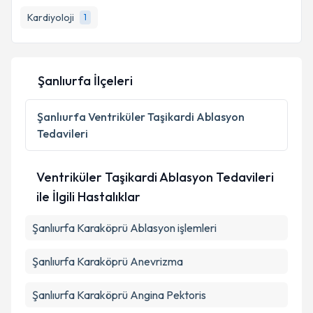
takvim hazırlandığında e-posta ile bilgilendireceğiz.
Kardiyoloji
1
E-posta Adresiniz
Şanlıurfa İlçeleri
Kişisel verilerimin işlenmesine ilişkin
Aydınlatma
Metni
'ni okudum ve kişisel verilerimin belirtilen
Şanlıurfa
Ventriküler Taşikardi Ablasyon
kapsamda işlenmesini kabul ediyorum.
Tedavileri
Takvim Talebini Gönder
Ventriküler Taşikardi Ablasyon Tedavileri
ile İlgili Hastalıklar
Şanlıurfa Karaköprü Ablasyon işlemleri
Şanlıurfa Karaköprü Anevrizma
Şanlıurfa Karaköprü Angina Pektoris