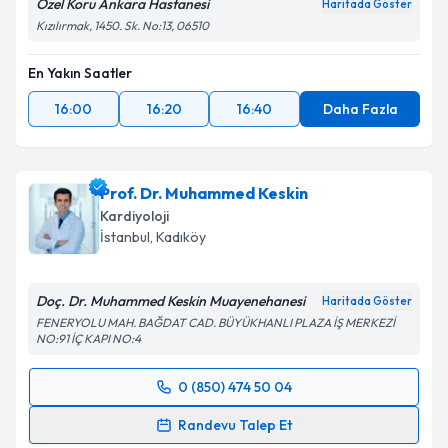
Özel Koru Ankara Hastanesi
Haritada Göster
Kızılırmak, 1450. Sk. No:13, 06510
En Yakın Saatler
16:00
16:20
16:40
Daha Fazla
Prof. Dr. Muhammed Keskin
Kardiyoloji
İstanbul
, Kadıköy
Doç. Dr. Muhammed Keskin Muayenehanesi
Haritada Göster
FENERYOLU MAH. BAĞDAT CAD. BÜYÜKHANLI PLAZA İŞ MERKEZİ
NO:91 İÇ KAPI NO:4
0 (850) 474 50 04
Randevu Takvimi Talebi
Randevu Talep Et