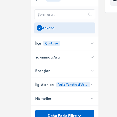
Ai
Ankara
İlçe
Çankaya
Yakınımda Ara
Branşlar
Konumuma yakın uzmanları
Çankaya
göster
İlgi Alanları
Vaka Yöneticisi Ve Eğitim
Hizmetler
Aile Danışmanı
Mezuniyet
Acı ile başa çıkmak
Daha Fazla Filtre