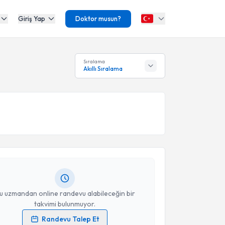
Giriş Yap
Doktor musun?
Sıralama
Akıllı Sıralama
akvimi Talebi
şmanı Gülten Koç
için randevu takvimi talebi
Size bu uzmandan randevu almanız için bir takvim
ında e-posta ile bilgilendireceğiz.
resiniz
u uzmandan online randevu alabileceğin bir
takvimi bulunmuyor.
Randevu Talep Et