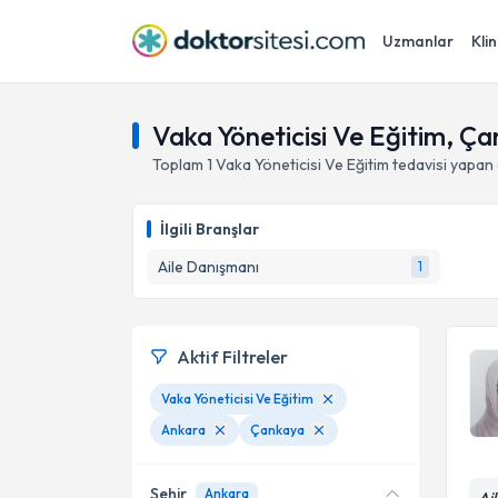
Uzmanlar
Klin
Vaka Yöneticisi Ve Eğitim, Ç
Toplam
1
Vaka Yöneticisi Ve Eğitim
tedavisi yapan
İlgili Branşlar
Aile Danışmanı
1
Aktif Filtreler
Vaka Yöneticisi Ve Eğitim
Ankara
Çankaya
Şehir
Ankara