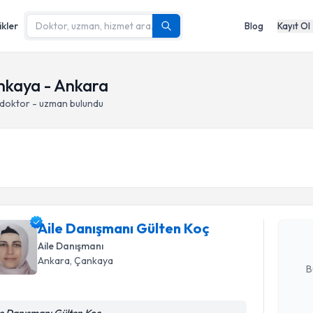
ikler
Blog
Kayıt Ol
ankaya - Ankara
 doktor - uzman bulundu
Randevu T
Aile Danı
oluşturun. 
hazırlandığ
Aile Danışmanı Gülten Koç
Aile Danışmanı
E-posta Ad
Ankara
, Çankaya
B