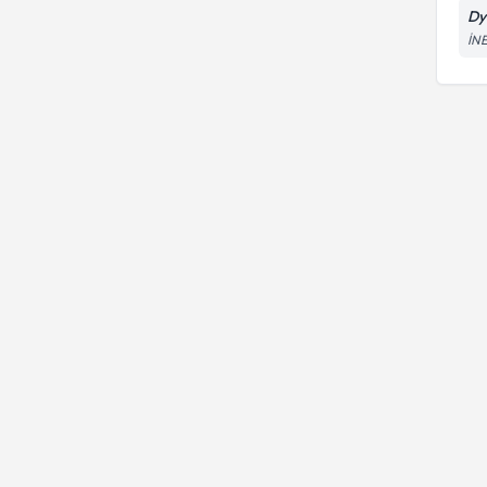
Dy
Besin İntoleransı
İN