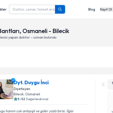
ikler
Blog
Kayıt Ol
ntları, Osmaneli - Bilecik
davisi yapan doktor - uzman bulundu
Dyt. Duygu İnci
Diyetisyen
Bilecik
, Osmaneli
5
(
52
Değerlendirme)
gu hanım cok anlayışlı ve güler yüzlü birisi. İlgisi