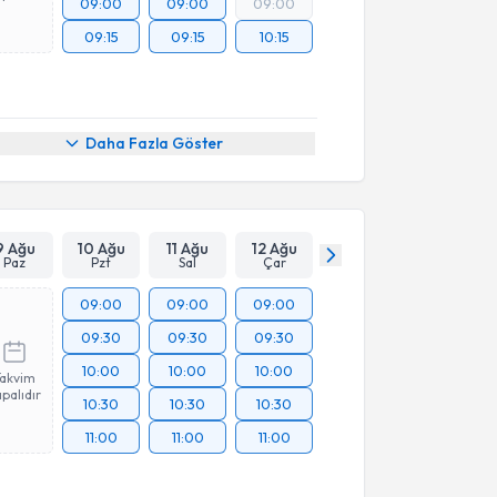
09:00
09:00
09:00
09:15
09:15
10:15
Daha Fazla Göster
9 Ağu
10 Ağu
11 Ağu
12 Ağu
Paz
Pzt
Sal
Çar
09:00
09:00
09:00
09:30
09:30
09:30
10:00
10:00
10:00
Takvim
palıdır
10:30
10:30
10:30
11:00
11:00
11:00