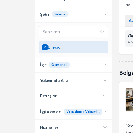
de..
Şehir
Bilecik
Online danışmanlık sunan
A
uzmanları göster
Sadece
Bilecik
bölgesinde
Di
uzman ara
İst
Bilecik
İlçe
Osmaneli
Bölg
Yakınımda Ara
Branşlar
Konumuma yakın uzmanları
Merkez
göster
Osmaneli
İlgi Alanları
Vacushape Vakumlu Yürüyüş Bantları
Ger
Hizmetler
Diyetisyen
kend