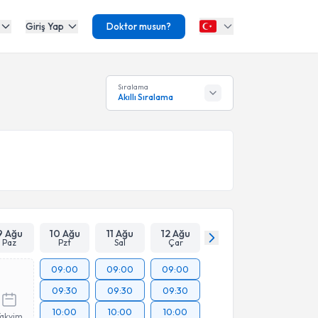
Giriş Yap
Doktor musun?
Sıralama
Akıllı Sıralama
9 Ağu
10 Ağu
11 Ağu
12 Ağu
Paz
Pzt
Sal
Çar
09:00
09:00
09:00
09:30
09:30
09:30
10:00
10:00
10:00
Takvim