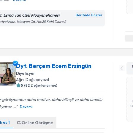
t. Esma Tan Özel Muayenehanesi
Haritada Göster
riyet Mah. İstasyon Cd. No:28 Kat:1 Daire:2
Dyt. Berçem Ecem Ersingün
Diyetisyen
Ağrı
, Doğubeyazıt
5
(
82
Değerlendirme)
 görüşmeden daha motive, daha bilinçli ve daha umutlu
ka
lıyoruz....
Devamı
dres
1
Online Görüşme