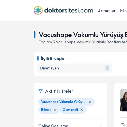
Uzmanlar
Klin
Vacushape Vakumlu Yürüyüş Ba
Toplam
3
Vacushape Vakumlu Yürüyüş Bantları
te
İlgili Branşlar
Diyetisyen
1
Aktif Filtreler
Vacushape Vakumlu Yürüyüş Bantları
Bilecik
Osmaneli
Duy
Online Görüşme