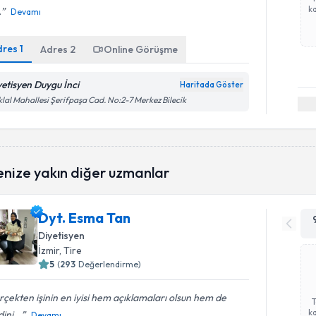
ka
.
Devamı
dres
1
Adres
2
Online Görüşme
yetisyen Duygu İnci
Haritada Göster
iklal Mahallesi Şerifpaşa Cad. No:2-7 Merkez Bilecik
enize yakın diğer uzmanlar
Dyt. Esma Tan
Diyetisyen
İzmir
, Tire
5
(
293
Değerlendirme)
çekten işinin en iyisi hem açıklamaları olsun hem de
ka
ini...
Devamı