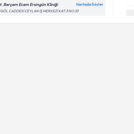
t. Berçem Ecem Ersingün Kliniği
Haritada Göster
EGÖL CADDESİ CEYLAN İŞ MERKEZİ KAT:3 NO:33