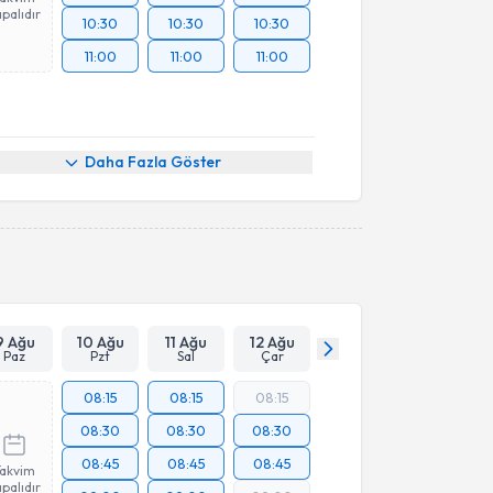
palıdır
10:30
10:30
10:30
11:00
11:00
11:00
Daha Fazla Göster
9 Ağu
10 Ağu
11 Ağu
12 Ağu
Paz
Pzt
Sal
Çar
08:15
08:15
08:15
08:30
08:30
08:30
08:45
08:45
08:45
Takvim
palıdır