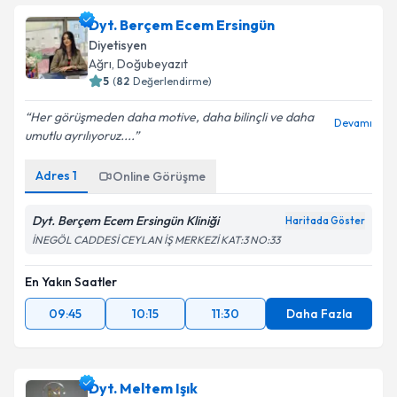
Dyt. Berçem Ecem Ersingün
Diyetisyen
Ağrı
, Doğubeyazıt
5
(
82
Değerlendirme)
Her görüşmeden daha motive, daha bilinçli ve daha
Devamı
umutlu ayrılıyoruz....
Adres
1
Online Görüşme
Dyt. Berçem Ecem Ersingün Kliniği
Haritada Göster
İNEGÖL CADDESİ CEYLAN İŞ MERKEZİ KAT:3 NO:33
En Yakın Saatler
09:45
10:15
11:30
Daha Fazla
Dyt. Meltem Işık