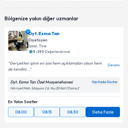
Uzm. Dyt. İzel Gözübek
için randevu takvimi talebi
Bölgenize yakın diğer uzmanlar
oluşturun. Size bu uzmandan randevu almanız için bir
takvim hazırlandığında e-posta ile bilgilendireceğiz.
Dyt. Esma Tan
E-posta Adresiniz
Diyetisyen
İzmir
, Tire
5
(
293
Değerlendirme)
Gerçekten işinin en iyisi hem açıklamaları olsun hem
Kişisel verilerimin işlenmesine ilişkin
Aydınlatma
Devamı
de kendini...
Metni
'ni okudum ve kişisel verilerimin belirtilen
kapsamda işlenmesini kabul ediyorum.
Dyt. Esma Tan Özel Muayenehanesi
Haritada Göster
Hürriyet Mah. İstasyon Cd. No:28 Kat:1 Daire:2
Takvim Talebini Gönder
En Yakın Saatler
08:00
08:15
08:30
Daha Fazla