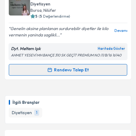
Diyetisyen
Bursa
, Nilüfer
5
(
5
Değerlendirme)
Genelin aksine planlanan surdurebilir diyetler ile kilo
Devamı
vermenin yaninda saglikli...
Dyt. Meltem Işık
Haritada Göster
AHMET YESEVİ MH BAHÇE 310 SK GEÇİT PREMİUM NO:11/B/16 16140
Randevu Talep Et
Randevu Takvimi Talebi
Dyt. Meltem Işık
için randevu takvimi talebi oluşturun.
Size bu uzmandan randevu almanız için bir takvim
İlgili Branşlar
hazırlandığında e-posta ile bilgilendireceğiz.
Diyetisyen
1
E-posta Adresiniz