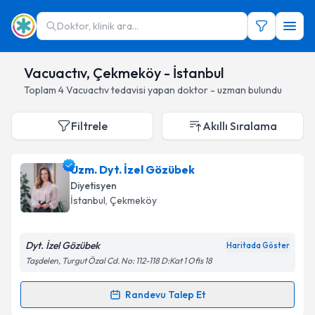
Doktor, klinik ara...
Vacuactıv, Çekmeköy - İstanbul
Toplam
4
Vacuactıv
tedavisi yapan doktor - uzman bulundu
Filtrele
Akıllı Sıralama
Uzm. Dyt. İzel Gözübek
Diyetisyen
İstanbul
, Çekmeköy
Dyt. İzel Gözübek
Haritada Göster
Taşdelen, Turgut Özal Cd. No: 112-118 D:Kat 1 Ofis 18
Randevu Talep Et
Randevu Takvimi Talebi