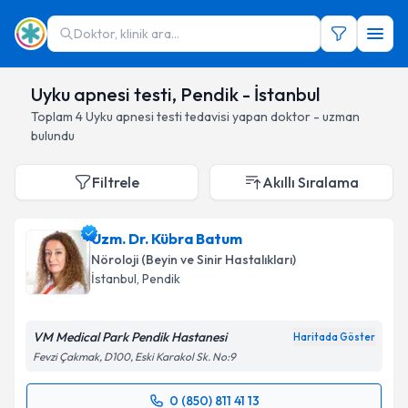
Doktor, klinik ara...
Uyku apnesi testi, Pendik - İstanbul
Toplam
4
Uyku apnesi testi
tedavisi yapan doktor - uzman
bulundu
Filtrele
Akıllı Sıralama
Uzm. Dr. Kübra Batum
Nöroloji (Beyin ve Sinir Hastalıkları)
İstanbul
, Pendik
VM Medical Park Pendik Hastanesi
Haritada Göster
Fevzi Çakmak, D100, Eski Karakol Sk. No:9
0 (850) 811 41 13