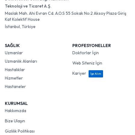
Teknoloji ve Ticaret A.Ş.
Maslak Mah. Ahi Evran Cd. A.O.S 55 Sokak No:2 Aksoy Plaza Giriş
Kat Kolektif House
İstanbul, Türkiye
SAĞLIK
PROFESYONELLER
Uzmanlar
Doktorlar İçin
Uzmanlık Alanları
Web Siteniz İçin
Hastalıklar
Kariyer
İşe Alım
Hizmetler
Hastaneler
KURUMSAL
Hakkımızda
Bize Ulaşın
Gizlilik Politikası