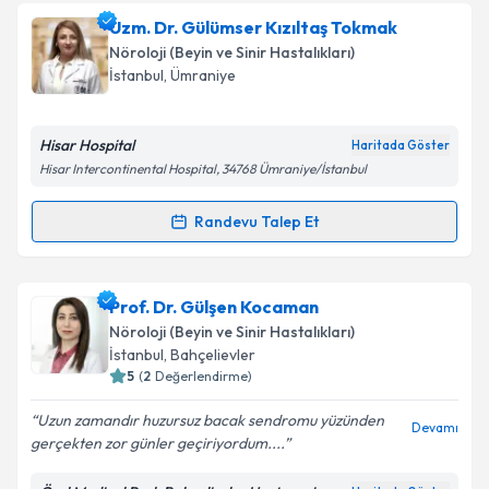
Uzm. Dr. Gülümser Kızıltaş Tokmak
Nöroloji (Beyin ve Sinir Hastalıkları)
İstanbul
, Ümraniye
Hisar Hospital
Haritada Göster
Hisar Intercontinental Hospital, 34768 Ümraniye/İstanbul
Randevu Talep Et
Randevu Takvimi Talebi
Uzm. Dr. Gülümser Kızıltaş Tokmak
için randevu
Prof. Dr. Gülşen Kocaman
takvimi talebi oluşturun. Size bu uzmandan randevu
Nöroloji (Beyin ve Sinir Hastalıkları)
almanız için bir takvim hazırlandığında e-posta ile
İstanbul
, Bahçelievler
bilgilendireceğiz.
5
(
2
Değerlendirme)
E-posta Adresiniz
Uzun zamandır huzursuz bacak sendromu yüzünden
Devamı
gerçekten zor günler geçiriyordum....