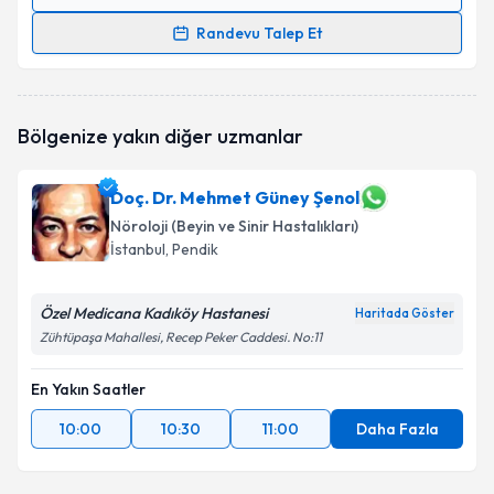
Randevu Takvimi Talebi
Randevu Talep Et
Uzm. Dr. Kübra Batum
için randevu takvimi talebi
oluşturun. Size bu uzmandan randevu almanız için bir
takvim hazırlandığında e-posta ile bilgilendireceğiz.
Bölgenize yakın diğer uzmanlar
E-posta Adresiniz
Doç. Dr. Mehmet Güney Şenol
Nöroloji (Beyin ve Sinir Hastalıkları)
İstanbul
, Pendik
Kişisel verilerimin işlenmesine ilişkin
Aydınlatma
Metni
'ni okudum ve kişisel verilerimin belirtilen
Özel Medicana Kadıköy Hastanesi
Haritada Göster
kapsamda işlenmesini kabul ediyorum.
Zühtüpaşa Mahallesi, Recep Peker Caddesi. No:11
Takvim Talebini Gönder
En Yakın Saatler
10:00
10:30
11:00
Daha Fazla