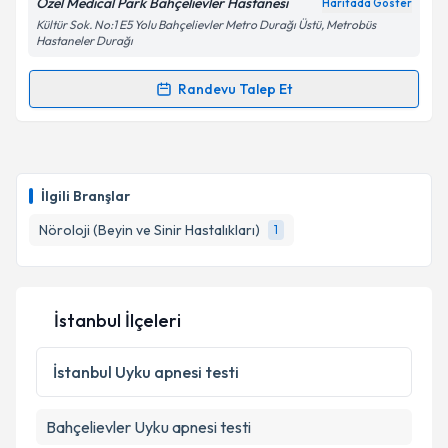
Özel Medical Park Bahçelievler Hastanesi
Haritada Göster
Kültür Sok. No:1 E5 Yolu Bahçelievler Metro Durağı Üstü, Metrobüs
Kişisel verilerimin işlenmesine ilişkin
Aydınlatma
Hastaneler Durağı
Metni
'ni okudum ve kişisel verilerimin belirtilen
kapsamda işlenmesini kabul ediyorum.
Randevu Talep Et
Randevu Takvimi Talebi
Takvim Talebini Gönder
Prof. Dr. Gülşen Kocaman
için randevu takvimi
talebi oluşturun. Size bu uzmandan randevu almanız
İlgili Branşlar
için bir takvim hazırlandığında e-posta ile
bilgilendireceğiz.
Nöroloji (Beyin ve Sinir Hastalıkları)
1
E-posta Adresiniz
İstanbul İlçeleri
Kişisel verilerimin işlenmesine ilişkin
Aydınlatma
İstanbul
Uyku apnesi testi
Metni
'ni okudum ve kişisel verilerimin belirtilen
kapsamda işlenmesini kabul ediyorum.
Bahçelievler
Uyku apnesi testi