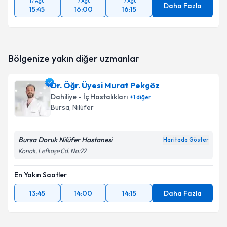
17 Ağu
17 Ağu
17 Ağu
Daha Fazla
15:45
16:00
16:15
Bölgenize yakın diğer uzmanlar
Dr. Öğr. Üyesi Murat Pekgöz
Dahiliye - İç Hastalıkları
+
1
diğer
Bursa
, Nilüfer
Bursa Doruk Nilüfer Hastanesi
Haritada Göster
Konak, Lefkoşe Cd. No:22
En Yakın Saatler
13:45
14:00
14:15
Daha Fazla