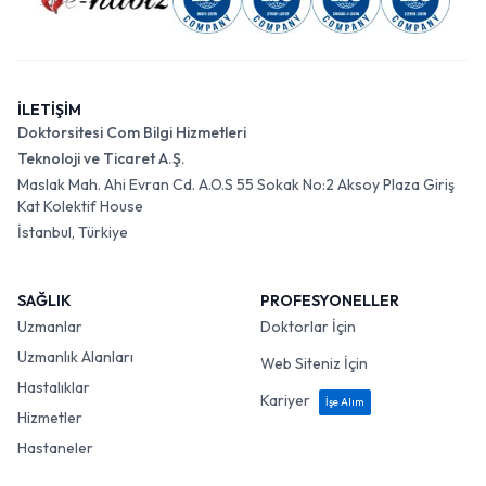
İLETİŞİM
Doktorsitesi Com Bilgi Hizmetleri
Teknoloji ve Ticaret A.Ş.
Maslak Mah. Ahi Evran Cd. A.O.S 55 Sokak No:2 Aksoy Plaza Giriş
Kat Kolektif House
İstanbul, Türkiye
SAĞLIK
PROFESYONELLER
Uzmanlar
Doktorlar İçin
Uzmanlık Alanları
Web Siteniz İçin
Hastalıklar
Kariyer
İşe Alım
Hizmetler
Hastaneler