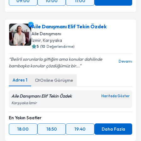
09:00
10:00
11:00
Aile Danışmanı Elif Tekin Özdek
Aile Danışmanı
İzmir
, Karşıyaka
5
(
10
Değerlendirme)
Belirli sorunlarla gittiğim ama konular dahilinde
Devamı
bambaşka konular çözdüğümüz bir...
Adres
1
Online Görüşme
Aile Danışmanı Elif Tekin Özdek
Haritada Göster
Karşıyaka İzmir
En Yakın Saatler
18:00
18:50
19:40
Daha Fazla