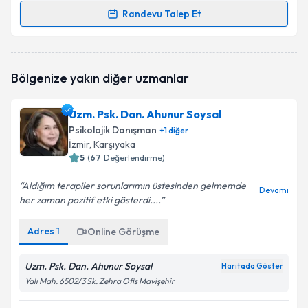
Randevu Talep Et
Randevu Takvimi Talebi
Aile Danışmanı Aslı Özmen
için randevu takvimi
Bölgenize yakın diğer uzmanlar
talebi oluşturun. Size bu uzmandan randevu almanız
için bir takvim hazırlandığında e-posta ile
bilgilendireceğiz.
Uzm. Psk. Dan. Ahunur Soysal
Psikolojik Danışman
+
1
diğer
E-posta Adresiniz
İzmir
, Karşıyaka
5
(
67
Değerlendirme)
Aldığım terapiler sorunlarımın üstesinden gelmemde
Devamı
her zaman pozitif etki gösterdi....
Kişisel verilerimin işlenmesine ilişkin
Aydınlatma
Metni
'ni okudum ve kişisel verilerimin belirtilen
kapsamda işlenmesini kabul ediyorum.
Adres
1
Online Görüşme
Uzm. Psk. Dan. Ahunur Soysal
Haritada Göster
Takvim Talebini Gönder
Yalı Mah. 6502/3 Sk. Zehra Ofis Mavişehir