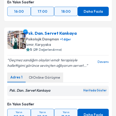
En Yakın Saatler
16:00
17:00
18:00
Daha Fazla
Psk. Dan. Servet Kankaya
Psikolojik Danışman
+
1
diğer
İzmir
, Karşıyaka
5
(
29
Değerlendirme)
Geçmez sandığım olaylari emdr terapisiyle
Devamı
hallettigimi görünce sevinçten ağlıyorum servet...
Adres
1
Online Görüşme
Psk. Dan. Servet Kankaya
Haritada Göster
En Yakın Saatler
Yarın
Yarın
Yarın
Daha Fazla