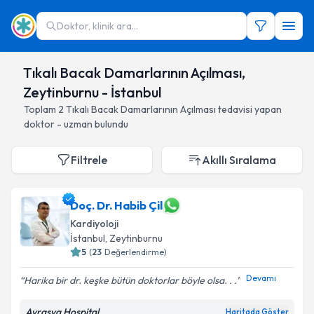
Doktor, klinik ara...
Tıkalı Bacak Damarlarının Açılması,
Zeytinburnu - İstanbul
Toplam
2
Tıkalı Bacak Damarlarının Açılması
tedavisi yapan
doktor - uzman bulundu
Filtrele
Akıllı Sıralama
Doç. Dr. Habib Çil
Kardiyoloji
İstanbul
, Zeytinburnu
5
(
23
Değerlendirme)
Devamı
Harika bir dr. keşke bütün doktorlar böyle olsa. . .
Avrasya Hospital
Haritada Göster