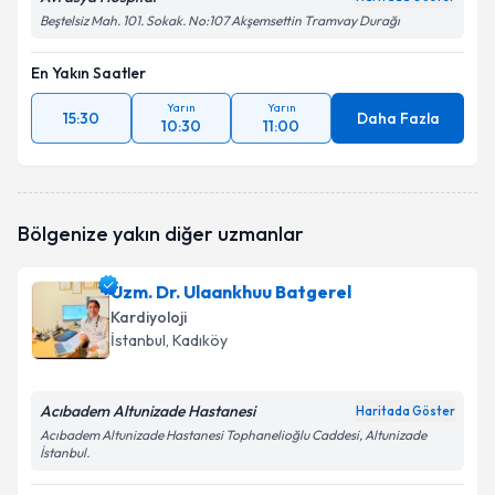
Beştelsiz Mah. 101. Sokak. No:107 Akşemsettin Tramvay Durağı
En Yakın Saatler
Yarın
Yarın
15:30
Daha Fazla
10:30
11:00
Bölgenize yakın diğer uzmanlar
Uzm. Dr. Ulaankhuu Batgerel
Kardiyoloji
İstanbul
, Kadıköy
Acıbadem Altunizade Hastanesi
Haritada Göster
Acıbadem Altunizade Hastanesi Tophanelioğlu Caddesi, Altunizade
İstanbul.