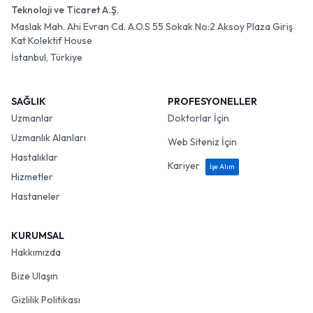
Teknoloji ve Ticaret A.Ş.
Maslak Mah. Ahi Evran Cd. A.O.S 55 Sokak No:2 Aksoy Plaza Giriş
Kat Kolektif House
İstanbul, Türkiye
SAĞLIK
PROFESYONELLER
Uzmanlar
Doktorlar İçin
Uzmanlık Alanları
Web Siteniz İçin
Hastalıklar
Kariyer
İşe Alım
Hizmetler
Hastaneler
KURUMSAL
Hakkımızda
Bize Ulaşın
Gizlilik Politikası