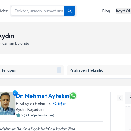
ikler
Blog
Kayıt Ol
Aydın
 - uzman bulundu
Terapisi
Pratisyen Hekimlik
1
Dr. Mehmet Aytekin
Pratisyen Hekimlik
+
2
diğer
Aydın
, Kuşadası
5
(
3
Değerlendirme)
Mehmet Bey'in eli çok hafif ne kadar iğne