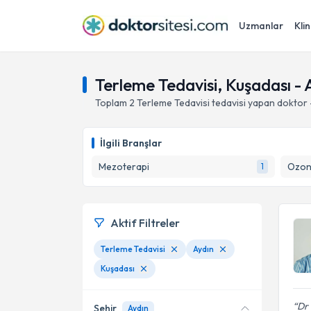
Uzmanlar
Klin
Terleme Tedavisi, Kuşadası - 
Toplam
2
Terleme Tedavisi
tedavisi yapan doktor
İlgili Branşlar
Mezoterapi
Ozon 
1
Aktif Filtreler
Terleme Tedavisi
Aydın
Kuşadası
Dr 
Şehir
Aydın