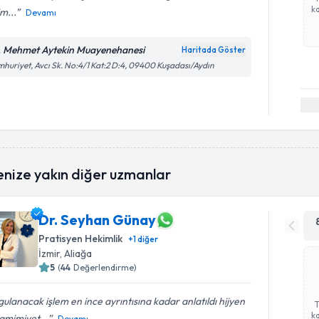
ka
m...
Devamı
. Mehmet Aytekin Muayenehanesi
Haritada Göster
huriyet, Avcı Sk. No:4/1 Kat:2 D:4, 09400 Kuşadası/Aydın
enize yakın diğer uzmanlar
Dr. Seyhan Günay
Pratisyen Hekimlik
+
1
diğer
İzmir
, Aliağa
5
(
44
Değerlendirme)
ulanacak işlem en ince ayrıntısına kadar anlatıldı hijyen
ka
amimiyet...
Devamı