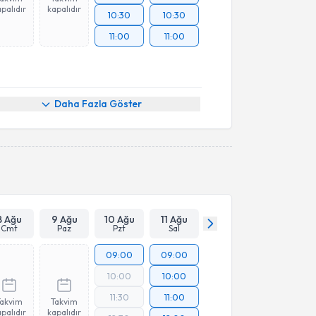
palıdır
kapalıdır
10:30
10:30
11:00
11:00
Daha Fazla Göster
8 Ağu
9 Ağu
10 Ağu
11 Ağu
Cmt
Paz
Pzt
Sal
09:00
09:00
10:00
10:00
11:30
11:00
Takvim
Takvim
palıdır
kapalıdır