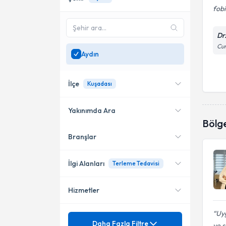
fobi
Dr
Cum
Aydın
İlçe
Kuşadası
Yakınımda Ara
Bölg
Branşlar
Konumuma yakın uzmanları
Kuşadası
göster
İlgi Alanları
Terleme Tedavisi
Hizmetler
Mezoterapi
Uyg
Ozon Terapisi
Mezuniyet
Acil doktorluğu
Daha Fazla Filtre
ve s