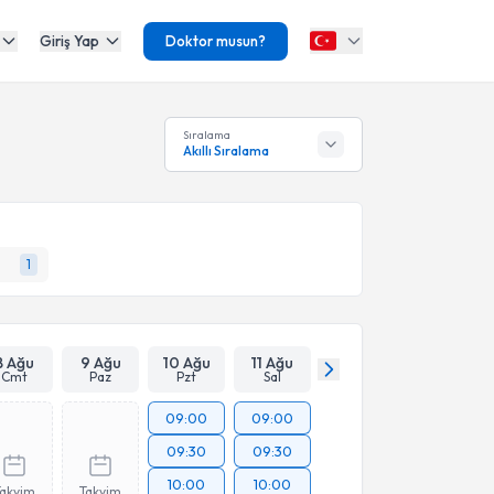
Giriş Yap
Doktor musun?
Sıralama
Akıllı Sıralama
1
8 Ağu
9 Ağu
10 Ağu
11 Ağu
Cmt
Paz
Pzt
Sal
09:00
09:00
09:30
09:30
10:00
10:00
Takvim
Takvim