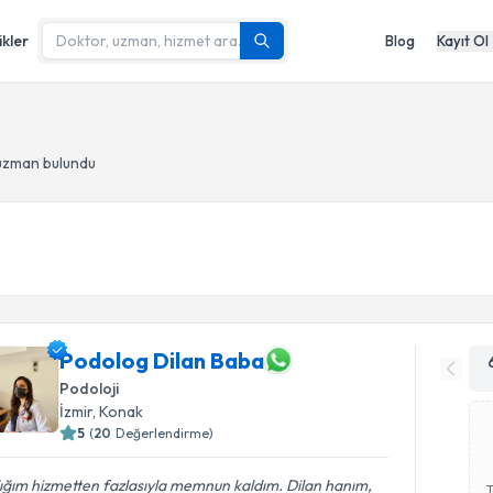
ikler
Blog
Kayıt Ol
 uzman bulundu
Podolog Dilan Baba
Podoloji
İzmir
, Konak
5
(
20
Değerlendirme)
ığım hizmetten fazlasıyla memnun kaldım. Dilan hanım,