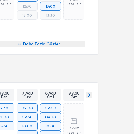
palıdır
kapalıdır
12:30
13:00
13:00
13:30
Daha Fazla Göster
6 Ağu
7 Ağu
8 Ağu
9 Ağu
Per
Cum
Cmt
Paz
17:30
09:00
09:00
18:00
09:30
09:30
18:30
10:00
10:00
Takvim
kapalıdır