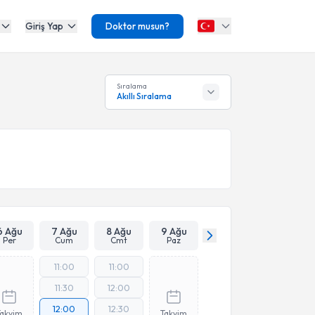
Giriş Yap
Doktor musun?
Sıralama
Akıllı Sıralama
6 Ağu
7 Ağu
8 Ağu
9 Ağu
Per
Cum
Cmt
Paz
11:00
11:00
11:30
12:00
12:00
12:30
Takvim
Takvim