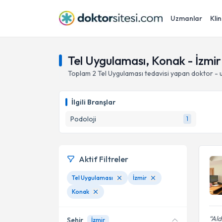
Uzmanlar
Klin
Tel Uygulaması, Konak - İzmir
Toplam
2
Tel Uygulaması
tedavisi yapan doktor -
İlgili Branşlar
Podoloji
1
Aktif Filtreler
Tel Uygulaması
İzmir
Konak
Ald
Şehir
İzmir