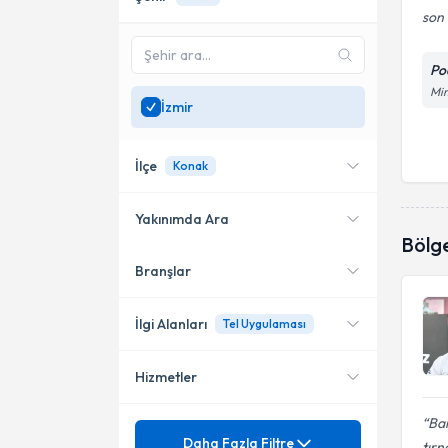
son 
Po
Mim
İzmir
İlçe
Konak
Yakınımda Ara
Bölg
Branşlar
Konumuma yakın uzmanları
Karşıyaka
göster
Konak
İlgi Alanları
Tel Uygulaması
Hizmetler
Podoloji
Bar
Mezuniyet
3TO Tırnak Teli Uygulaması
Daha Fazla Filtre
tırn