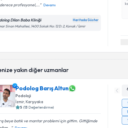
ka
derece profesyonel,...
Devamı
dolog Dilan Baba Kliniği
Haritada Göster
ar Sinan Mahallesi, 1400 Sokak No: 12 D: 2, Konak / İzmir
enize yakın diğer uzmanlar
Podolog Barış Altun
Podoloji
İzmir
, Karşıyaka
5
(
13
Değerlendirme)
ış beye batık ve mantar problemi için gittim. Gittiğimde
ağım...
Devamı