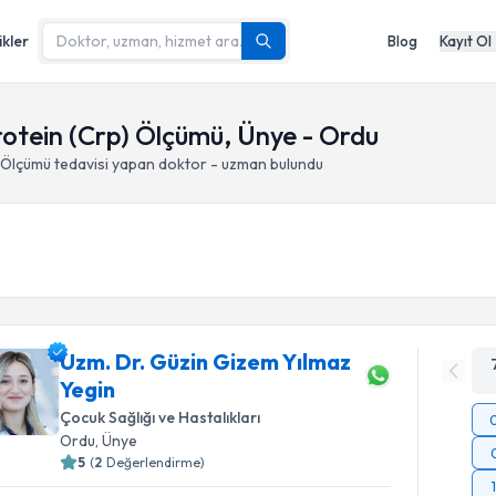
ikler
Blog
Kayıt Ol
otein (Crp) Ölçümü, Ünye - Ordu
) Ölçümü
tedavisi yapan doktor - uzman bulundu
Uzm. Dr. Güzin Gizem Yılmaz
Yegin
Çocuk Sağlığı ve Hastalıkları
Ordu
, Ünye
5
(
2
Değerlendirme)