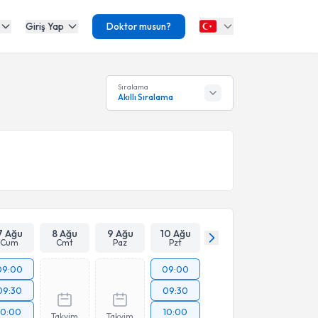
Giriş Yap
Doktor musun?
Sıralama
Akıllı Sıralama
7 Ağu
8 Ağu
9 Ağu
10 Ağu
Cum
Cmt
Paz
Pzt
09:00
09:00
09:30
09:30
10:00
10:00
Takvim
Takvim