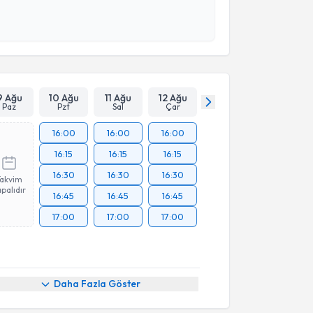
 ve kişisel verilerimin belirtilen kapsamda
esini kabul ediyorum.
Takvim Talebini Gönder
9 Ağu
10 Ağu
11 Ağu
12 Ağu
Paz
Pzt
Sal
Çar
16:00
16:00
16:00
16:15
16:15
16:15
16:30
16:30
16:30
Takvim
palıdır
16:45
16:45
16:45
17:00
17:00
17:00
Daha Fazla Göster