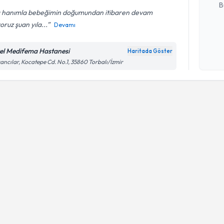
B
ı hanımla bebeğimin doğumundan itibaren devam
oruz şuan yıla...
Devamı
Kişisel
okudum
el Medifema Hastanesi
Haritada Göster
işlenm
ancılar, Kocatepe Cd. No.1, 35860 Torbalı/İzmir