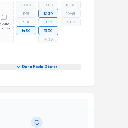
10:00
10:00
10:00
11:15
10:30
10:45
13:00
11:30
15:00
Takvim
palıdır
14:50
13:30
14:30
Daha Fazla Göster
akvimi Talebi
slı Akın
için randevu takvimi talebi oluşturun. Size bu
ndevu almanız için bir takvim hazırlandığında e-
lgilendireceğiz.
resiniz