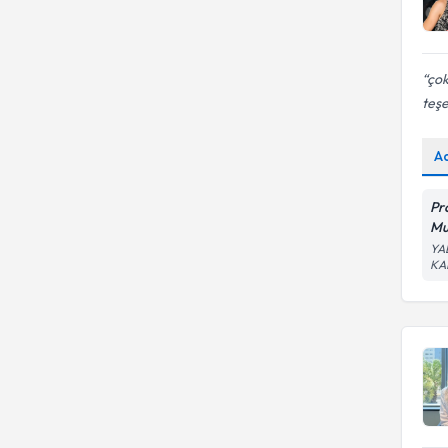
çok
teşe
A
Pr
Mu
YAL
KA