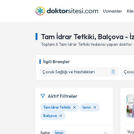
Uzmanlar
Klin
Tam İdrar Tetkiki, Balçova - İ
Toplam
6
Tam İdrar Tetkiki
tedavisi yapan doktor
İlgili Branşlar
Çocuk Sağlığı ve Hastalıkları
Çocu
1
Aktif Filtreler
Tam İdrar Tetkiki
İzmir
Balçova
Ayş
Şehir
İzmir