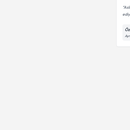
Asl
ediy
Öz
Ayr