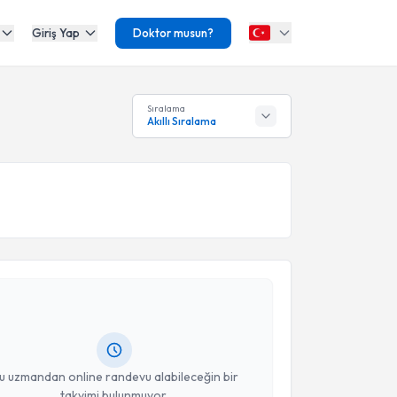
Giriş Yap
Doktor musun?
Sıralama
Akıllı Sıralama
akvimi Talebi
Ayşe Berna Anıl
için randevu takvimi talebi oluşturun.
andan randevu almanız için bir takvim
ında e-posta ile bilgilendireceğiz.
resiniz
u uzmandan online randevu alabileceğin bir
takvimi bulunmuyor.