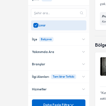
çok.
Pr
Kor
İzmir
İlçe
Balçova
Bölg
Yakınımda Ara
Branşlar
Konumuma yakın uzmanları
Karşıyaka
göster
Konak
İlgi Alanları
Tam İdrar Tetkiki
Balçova
Hizmetler
Çocuk Sağlığı ve Hastalıkları
Kız
Torbalı
saki
Çocuk Yoğun Bakımı
Mezuniyet
0-18 Yaş Arası Tüm Çocuklara
Daha Fazla Filtre