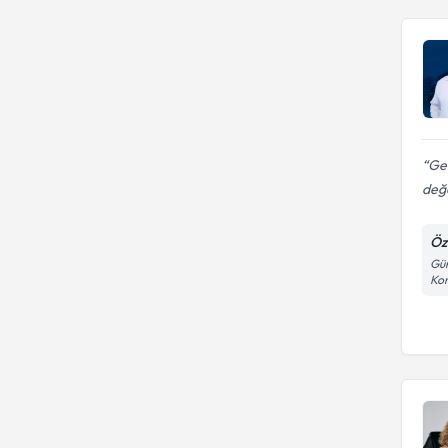
tedavisi
Ge
değe
Öz
Gün
Kon