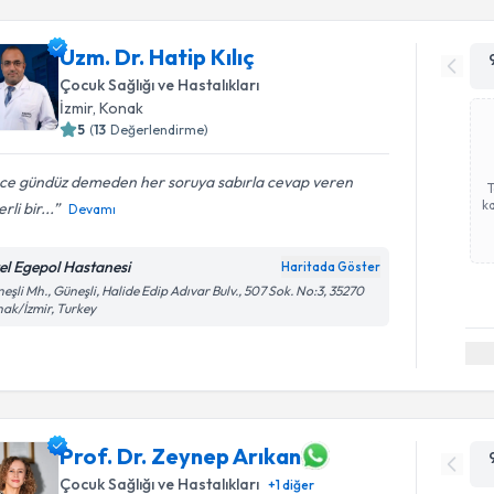
Uzm. Dr. Hatip Kılıç
Çocuk Sağlığı ve Hastalıkları
İzmir
, Konak
5
(
13
Değerlendirme)
ce gündüz demeden her soruya sabırla cevap veren
ka
rli bir...
Devamı
el Egepol Hastanesi
Haritada Göster
eşli Mh., Güneşli, Halide Edip Adıvar Bulv., 507 Sok. No:3, 35270
ak/İzmir, Turkey
Prof. Dr. Zeynep Arıkan
Çocuk Sağlığı ve Hastalıkları
+
1
diğer