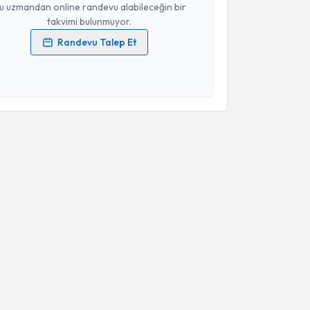
u uzmandan online randevu alabileceğin bir
takvimi bulunmuyor.
Randevu Talep Et
 verilerimin işlenmesine ilişkin
Aydınlatma Metni
'ni
 ve kişisel verilerimin belirtilen kapsamda
esini kabul ediyorum.
Takvim Talebini Gönder