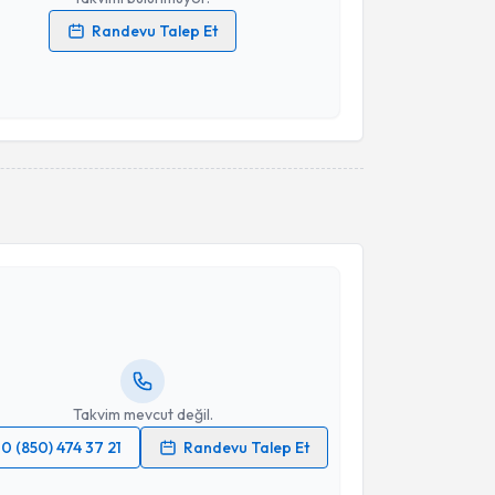
Randevu Talep Et
 verilerimin işlenmesine ilişkin
Aydınlatma Metni
'ni
 ve kişisel verilerimin belirtilen kapsamda
esini kabul ediyorum.
Takvim Talebini Gönder
akvimi Talebi
Gamze Turgut Bağdaçiçek
için randevu takvimi
turun. Size bu uzmandan randevu almanız için bir
rlandığında e-posta ile bilgilendireceğiz.
resiniz
Takvim mevcut değil.
0 (850) 474 37 21
Randevu Talep Et
 verilerimin işlenmesine ilişkin
Aydınlatma Metni
'ni