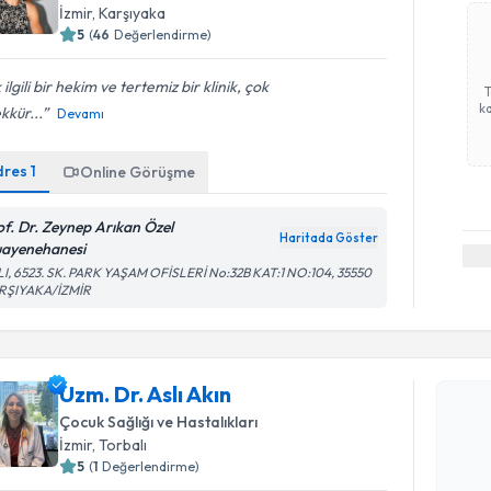
İzmir
, Karşıyaka
5
(
46
Değerlendirme)
 ilgili bir hekim ve tertemiz bir klinik, çok
ka
kkür...
Devamı
dres
1
Online Görüşme
of. Dr. Zeynep Arıkan Özel
Haritada Göster
ayenehanesi
I, 6523. SK. PARK YAŞAM OFİSLERİ No:32B KAT:1 NO:104, 35550
RŞIYAKA/İZMİR
Randevu T
Uzm. Dr. A
Uzm. Dr. Aslı Akın
uzmandan ra
Çocuk Sağlığı ve Hastalıkları
posta ile bi
İzmir
, Torbalı
5
(
1
Değerlendirme)
E-posta Ad