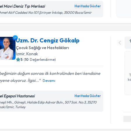
okudum
el Mavi Deniz Tıp Merkezi
Haritada Göster
işlenm
met Akif Caddesi No:101 Şirinyer İnkılap, 35000 Buca/İzmir
Uzm. Dr. Cengiz Gökalp
Çocuk Sağlığı ve Hastalıkları
İzmir
, Konak
5
(
10
Değerlendirme)
eğimizin doğum sonrası ilk kontrolünden beri kendisine
ka
ene oluyoruz. İlgisi...
Devamı
el Egepol Hastanesi
Haritada Göster
eşli Mh., Güneşli, Halide Edip Adıvar Bulv., 507 Sok. No:3, 35270
ak/İzmir, Turkey