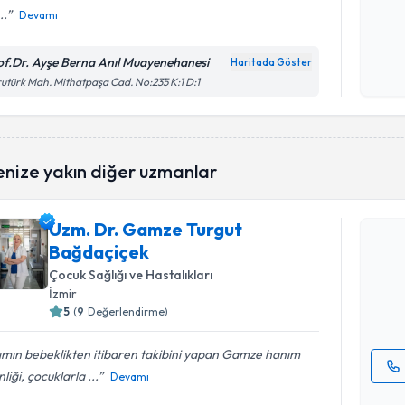
..
Devamı
Kişisel
okudum
of.Dr. Ayşe Berna Anıl Muayenehanesi
Haritada Göster
işlenm
utürk Mah. Mithatpaşa Cad. No:235 K:1 D:1
enize yakın diğer uzmanlar
Randevu T
Uzm. Dr. Gamze Turgut
Uzm. Dr. 
Bağdaçiçek
talebi oluş
takvim hazı
Çocuk Sağlığı ve Hastalıkları
İzmir
E-posta Ad
5
(
9
Değerlendirme)
ımın bebeklikten itibaren takibini yapan Gamze hanım
nliği, çocuklarla ...
Devamı
Kişisel