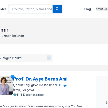
ikler
Blog
Kayıt Ol
zmir
 - uzman bulundu
k Yoğun Bakımı
1
Randevu T
Prof. Dr. 
Prof. Dr. Ayşe Berna Anıl
Size bu uzm
Çocuk Sağlığı ve Hastalıkları
+
1
diğer
hazırlandığ
İzmir
, Balçova
5
(
3
Değerlendirme)
E-posta Ad
B
e hocaya kızımin ateşini dusuremedigimiz için gittik. Bizi