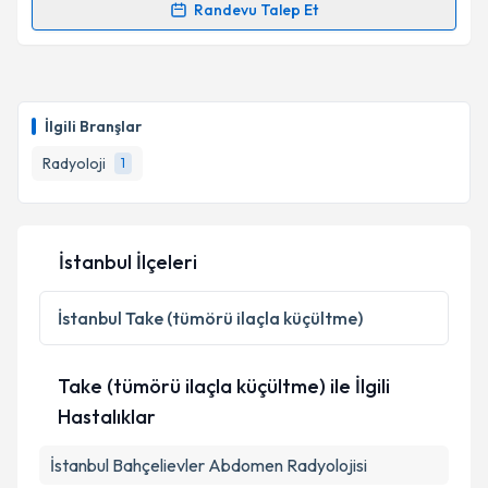
Randevu Talep Et
Randevu Takvimi Talebi
Doç. Dr. Hasan Baki Altınsoy
için randevu takvimi
talebi oluşturun. Size bu uzmandan randevu almanız
İlgili Branşlar
için bir takvim hazırlandığında e-posta ile
bilgilendireceğiz.
Radyoloji
1
E-posta Adresiniz
İstanbul İlçeleri
Kişisel verilerimin işlenmesine ilişkin
Aydınlatma
İstanbul
Take (tümörü ilaçla küçültme)
Metni
'ni okudum ve kişisel verilerimin belirtilen
kapsamda işlenmesini kabul ediyorum.
Take (tümörü ilaçla küçültme) ile İlgili
Hastalıklar
Takvim Talebini Gönder
İstanbul Bahçelievler Abdomen Radyolojisi