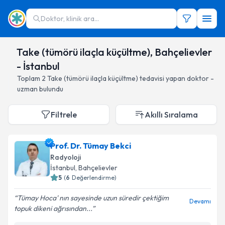
Doktor, klinik ara...
Take (tümörü ilaçla küçültme), Bahçelievler
- İstanbul
Toplam
2
Take (tümörü ilaçla küçültme)
tedavisi yapan doktor -
uzman bulundu
Filtrele
Akıllı Sıralama
Prof. Dr. Tümay Bekci
Radyoloji
İstanbul
, Bahçelievler
5
(
6
Değerlendirme)
Tümay Hoca' nın sayesinde uzun süredir çektiğim
Devamı
topuk dikeni ağrısından...