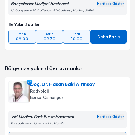
Bahçelievler Medipol Hastanesi
Haritada Göster
Çobançesme Mahallesi, Fatih Caddesi, No:1/8, 34196
En Yakın Saatler
Yarın
Yarın
Yarın
Daha Fazla
09:00
09:30
10:00
Bölgenize yakın diğer uzmanlar
Doç. Dr. Hasan Baki Altınsoy
Radyoloji
Bursa
, Osmangazi
VM Medical Park Bursa Hastanesi
Haritada Göster
Kırcaali, Fevzi Çakmak Cd. No:76