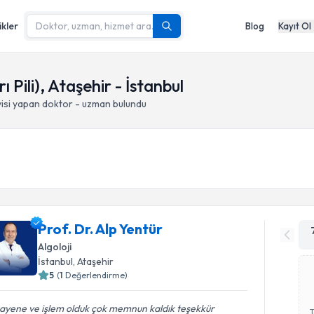
ikler
Blog
Kayıt Ol
 Pili), Ataşehir - İstanbul
isi yapan doktor - uzman bulundu
Prof. Dr. Alp Yentür
Algoloji
İstanbul
, Ataşehir
5
(
1
Değerlendirme)
ayene ve işlem olduk çok memnun kaldık teşekkür