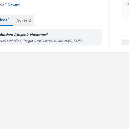
ka
riz
Devamı
dres
1
Adres
2
ıbadem Ataşehir Hastanesi
türk Mahallesi, Turgut Özal Bulvarı, A Blok, No:11, 34758