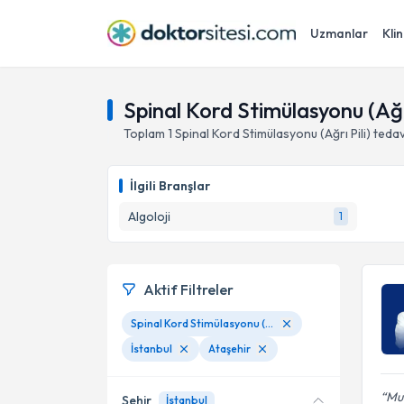
Uzmanlar
Klin
Spinal Kord Stimülasyonu (Ağrı
Toplam
1
Spinal Kord Stimülasyonu (Ağrı Pili)
tedav
İlgili Branşlar
Algoloji
1
Aktif Filtreler
Spinal Kord Stimülasyonu (Ağrı Pili)
İstanbul
Ataşehir
Mu
Şehir
İstanbul