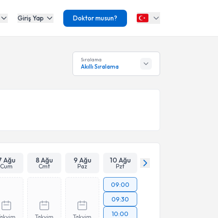
Giriş Yap
Doktor musun?
Sıralama
Akıllı Sıralama
7 Ağu
8 Ağu
9 Ağu
10 Ağu
Cum
Cmt
Paz
Pzt
09:00
09:30
10:00
Takvim
Takvim
Takvim