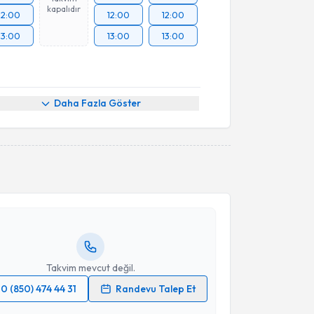
kapalıdır
12:00
12:00
12:00
13:00
13:00
13:00
Daha Fazla Göster
akvimi Talebi
ustafa Altaş
için randevu takvimi talebi oluşturun.
andan randevu almanız için bir takvim
ında e-posta ile bilgilendireceğiz.
resiniz
Takvim mevcut değil.
0 (850) 474 44 31
Randevu Talep Et
 verilerimin işlenmesine ilişkin
Aydınlatma Metni
'ni