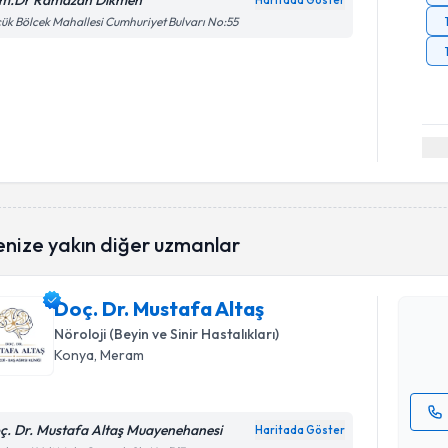
m.Dr Ramazan Dikmen
Haritada Göster
ük Bölcek Mahallesi Cumhuriyet Bulvarı No:55
Randevu T
enize yakın diğer uzmanlar
Doç. Dr. M
Size bu uzm
Doç. Dr. Mustafa Altaş
hazırlandığ
Nöroloji (Beyin ve Sinir Hastalıkları)
E-posta Ad
Konya
, Meram
ç. Dr. Mustafa Altaş Muayenehanesi
Haritada Göster
Kişisel