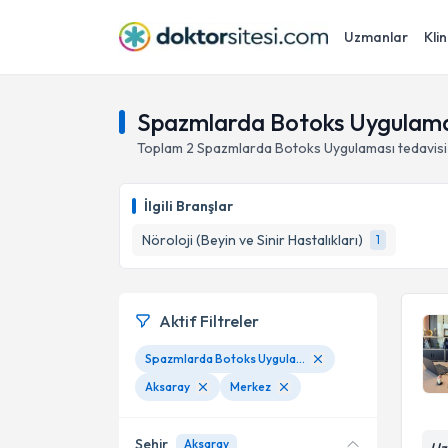
Uzmanlar
Klin
Spazmlarda Botoks Uygulama
Toplam
2
Spazmlarda Botoks Uygulaması
tedavis
İlgili Branşlar
Nöroloji (Beyin ve Sinir Hastalıkları)
1
Aktif Filtreler
Spazmlarda Botoks Uygulaması
Aksaray
Merkez
Şehir
Aksaray