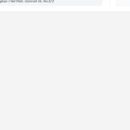
şbaz-I Veli Mah. Gümrah Sk. No:5/3
okudum
işlenm