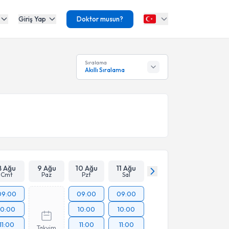
Giriş Yap
Doktor musun?
Sıralama
Akıllı Sıralama
8 Ağu
9 Ağu
10 Ağu
11 Ağu
Cmt
Paz
Pzt
Sal
09:00
09:00
09:00
10:00
10:00
10:00
11:00
11:00
11:00
Takvim