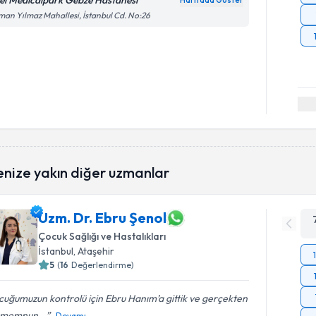
el Medicalpark Gebze Hastanesi
Haritada Göster
an Yılmaz Mahallesi, İstanbul Cd. No:26
enize yakın diğer uzmanlar
Uzm. Dr. Ebru Şenol
Çocuk Sağlığı ve Hastalıkları
İstanbul
, Ataşehir
5
(
16
Değerlendirme)
uğumuzun kontrolü için Ebru Hanım’a gittik ve gerçekten
 memnun...
Devamı