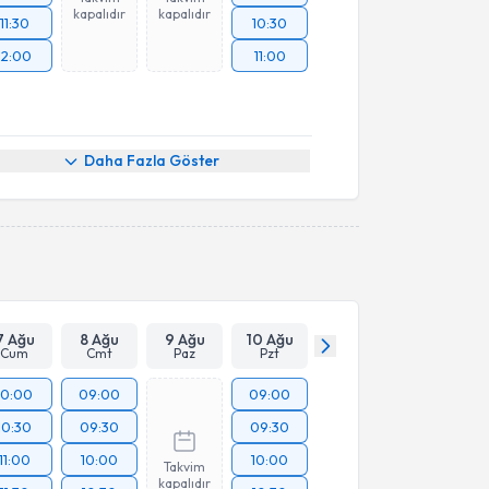
kapalıdır
kapalıdır
11:30
10:30
12:00
11:00
Daha Fazla Göster
7 Ağu
8 Ağu
9 Ağu
10 Ağu
Cum
Cmt
Paz
Pzt
10:00
09:00
09:00
10:30
09:30
09:30
11:00
10:00
10:00
Takvim
kapalıdır