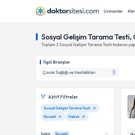
Uzmanlar
Klin
Sosyal Gelişim Tarama Testi,
Toplam
2
Sosyal Gelişim Tarama Testi
tedavisi ya
İlgili Branşlar
Çocuk Sağlığı ve Hastalıkları
1
Aktif Filtreler
Sosyal Gelişim Tarama Testi
Kocaeli
Gebze
Şehir
Kocaeli