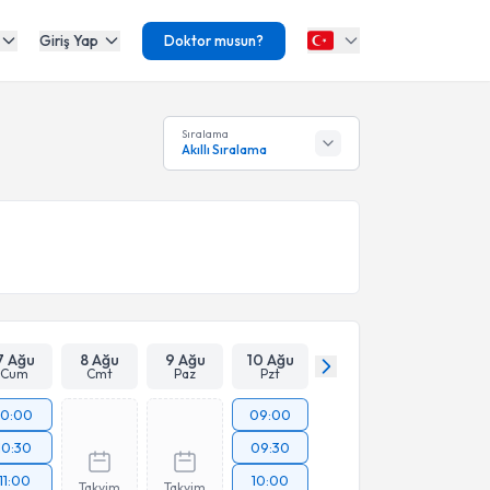
Giriş Yap
Doktor musun?
Sıralama
Akıllı Sıralama
7 Ağu
8 Ağu
9 Ağu
10 Ağu
Cum
Cmt
Paz
Pzt
10:00
09:00
10:30
09:30
11:00
10:00
Takvim
Takvim