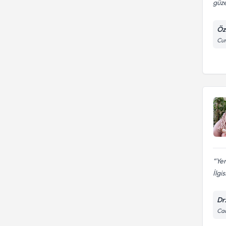
güze
Öz
Cum
Ye
İlgi
Dr
Cad