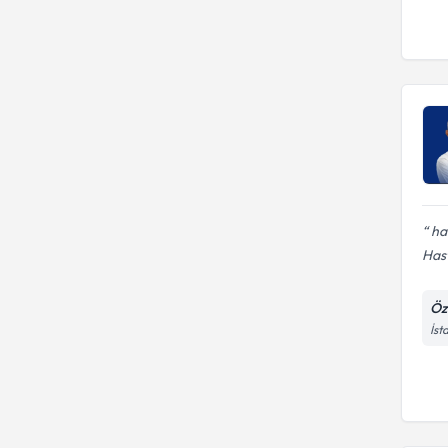
haf
Hast
Öz
İst