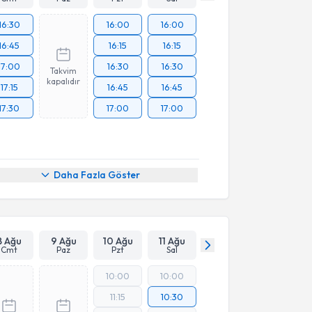
16:30
16:00
16:00
16:45
16:15
16:15
17:00
16:30
16:30
Takvim
kapalıdır
17:15
16:45
16:45
17:30
17:00
17:00
Daha Fazla Göster
8 Ağu
9 Ağu
10 Ağu
11 Ağu
Cmt
Paz
Pzt
Sal
10:00
10:00
11:15
10:30