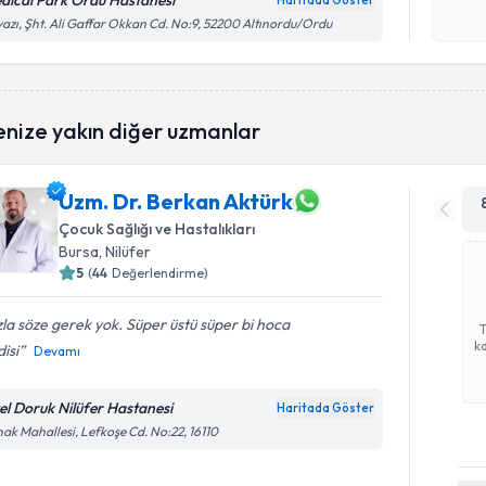
dical Park Ordu Hastanesi
Haritada Göster
Kişisel
azı, Şht. Ali Gaffar Okkan Cd. No:9, 52200 Altınordu/Ordu
okudum
işlenm
enize yakın diğer uzmanlar
Uzm. Dr. Berkan Aktürk
Çocuk Sağlığı ve Hastalıkları
Bursa
, Nilüfer
5
(
44
Değerlendirme)
la söze gerek yok. Süper üstü süper bi hoca
ka
isi
Devamı
el Doruk Nilüfer Hastanesi
Haritada Göster
ak Mahallesi, Lefkoşe Cd. No:22, 16110