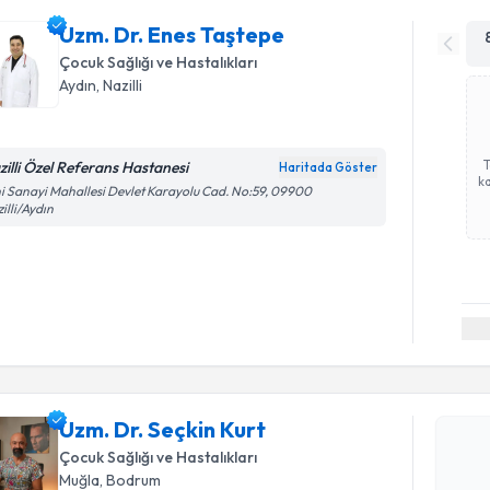
Uzm. Dr. Enes Taştepe
Çocuk Sağlığı ve Hastalıkları
Aydın
, Nazilli
zilli Özel Referans Hastanesi
Haritada Göster
ka
i Sanayi Mahallesi Devlet Karayolu Cad. No:59, 09900
illi/Aydın
Randevu T
Uzm. Dr. S
Uzm. Dr. Seçkin Kurt
bu uzmandan
Çocuk Sağlığı ve Hastalıkları
posta ile bi
Muğla
, Bodrum