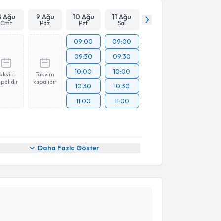
8 Ağu
9 Ağu
10 Ağu
11 Ağu
Cmt
Paz
Pzt
Sal
09:00
09:00
09:30
09:30
10:00
10:00
Takvim
Takvim
palıdır
kapalıdır
10:30
10:30
11:00
11:00
Daha Fazla Göster
akvimi Talebi
eçkin Kurt
için randevu takvimi talebi oluşturun. Size
 randevu almanız için bir takvim hazırlandığında e-
lgilendireceğiz.