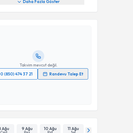
Daha Fazla Göster
akvimi Talebi
Gamze Turgut Bağdaçiçek
için randevu takvimi
turun. Size bu uzmandan randevu almanız için bir
rlandığında e-posta ile bilgilendireceğiz.
resiniz
Takvim mevcut değil.
0 (850) 474 37 21
Randevu Talep Et
 verilerimin işlenmesine ilişkin
Aydınlatma Metni
'ni
 ve kişisel verilerimin belirtilen kapsamda
esini kabul ediyorum.
Takvim Talebini Gönder
8 Ağu
9 Ağu
10 Ağu
11 Ağu
Cmt
Paz
Pzt
Sal