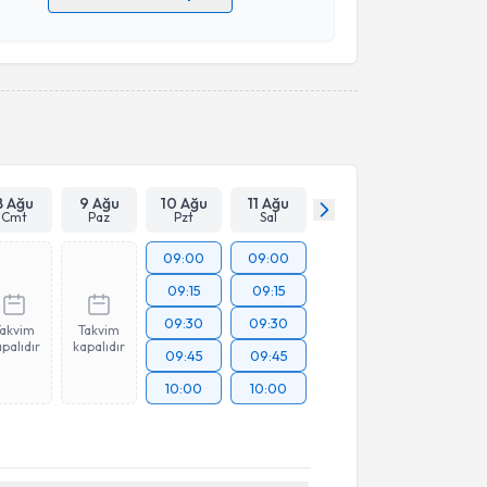
 verilerimin işlenmesine ilişkin
Aydınlatma Metni
'ni
 ve kişisel verilerimin belirtilen kapsamda
esini kabul ediyorum.
Takvim Talebini Gönder
8 Ağu
9 Ağu
10 Ağu
11 Ağu
Cmt
Paz
Pzt
Sal
09:00
09:00
09:15
09:15
09:30
09:30
Takvim
Takvim
palıdır
kapalıdır
09:45
09:45
10:00
10:00