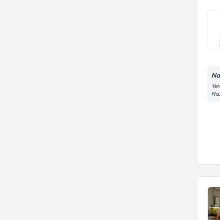
Na
Yen
Naz