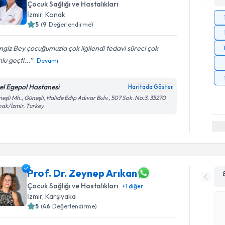
Çocuk Sağlığı ve Hastalıkları
İzmir
, Konak
5
(
9
Değerlendirme)
giz Bey çocuğumuzla çok ilgilendi tedavi süreci çok
lu geçti...
Devamı
el Egepol Hastanesi
Haritada Göster
eşli Mh., Güneşli, Halide Edip Adıvar Bulv., 507 Sok. No:3, 35270
ak/İzmir, Turkey
Prof. Dr. Zeynep Arıkan
Çocuk Sağlığı ve Hastalıkları
+
1
diğer
İzmir
, Karşıyaka
5
(
46
Değerlendirme)