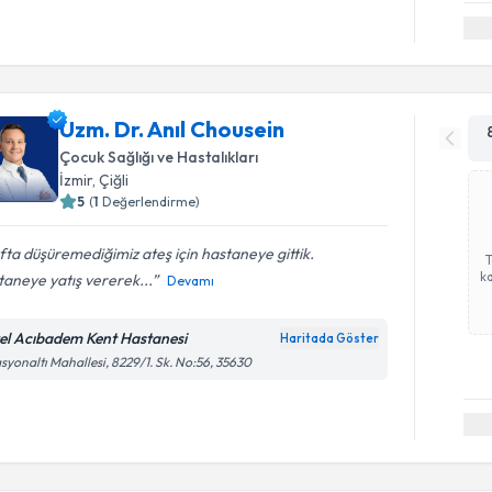
Uzm. Dr. Anıl Chousein
Çocuk Sağlığı ve Hastalıkları
İzmir
, Çiğli
5
(
1
Değerlendirme)
ta düşüremediğimiz ateş için hastaneye gittik.
ka
aneye yatış vererek...
Devamı
el Acıbadem Kent Hastanesi
Haritada Göster
asyonaltı Mahallesi, 8229/1. Sk. No:56, 35630