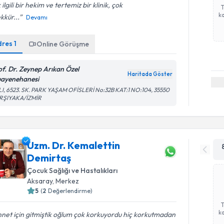
 ilgili bir hekim ve tertemiz bir klinik, çok
ka
kkür...
Devamı
dres
1
Online Görüşme
of. Dr. Zeynep Arıkan Özel
Haritada Göster
ayenehanesi
I, 6523. SK. PARK YAŞAM OFİSLERİ No:32B KAT:1 NO:104, 35550
RŞIYAKA/İZMİR
Uzm. Dr. Kemalettin
Demirtaş
Çocuk Sağlığı ve Hastalıkları
Aksaray
, Merkez
5
(
2
Değerlendirme)
ka
net için gitmiştik oğlum çok korkuyordu hiç korkutmadan