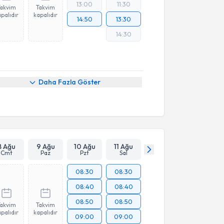
13:00
11:30
Takvim
Takvim
palıdır
kapalıdır
14:50
13:30
14:30
Daha Fazla Göster
8 Ağu
9 Ağu
10 Ağu
11 Ağu
Cmt
Paz
Pzt
Sal
08:30
08:30
08:40
08:40
08:50
08:50
Takvim
Takvim
palıdır
kapalıdır
09:00
09:00