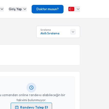
Giriş Yap
Doktor musun?
Sıralama
Akıllı Sıralama
akvimi Talebi
Emre Öztürk
için randevu takvimi talebi oluşturun.
andan randevu almanız için bir takvim
ında e-posta ile bilgilendireceğiz.
resiniz
u uzmandan online randevu alabileceğin bir
takvimi bulunmuyor.
Randevu Talep Et