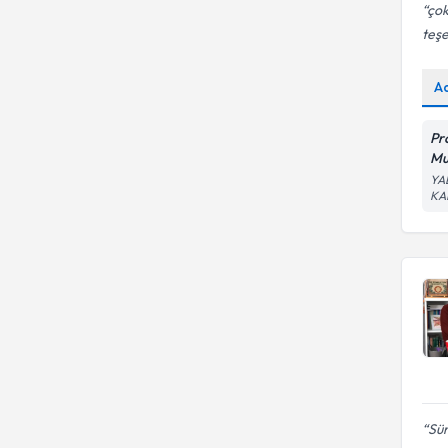
çok
teşe
A
Pr
Mu
YAL
KA
Sün