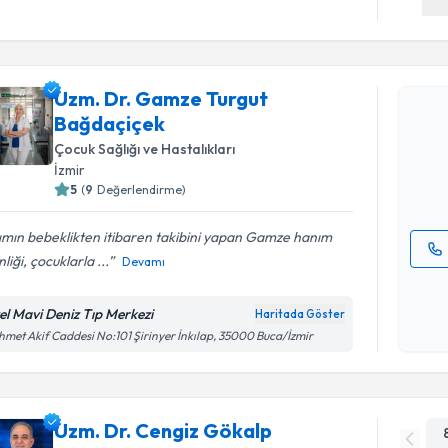
Randevu T
Uzm. Dr. Gamze Turgut
Uzm. Dr. 
Bağdaçiçek
talebi oluş
takvim hazı
Çocuk Sağlığı ve Hastalıkları
İzmir
E-posta Ad
5
(
9
Değerlendirme)
ımın bebeklikten itibaren takibini yapan Gamze hanım
nliği, çocuklarla ...
Devamı
Kişisel
okudum
el Mavi Deniz Tıp Merkezi
Haritada Göster
işlenm
met Akif Caddesi No:101 Şirinyer İnkılap, 35000 Buca/İzmir
Uzm. Dr. Cengiz Gökalp