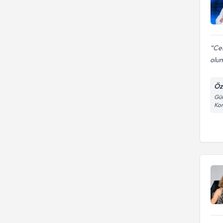
Cen
olum
Öz
Gün
Kon