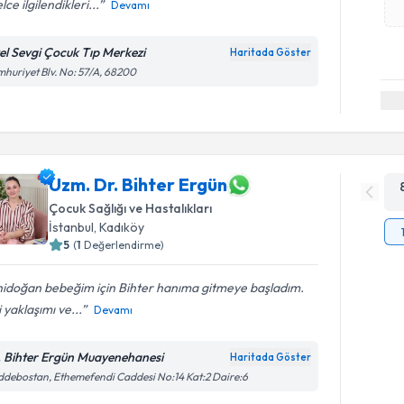
lce ilgilendikleri...
Devamı
el Sevgi Çocuk Tıp Merkezi
Haritada Göster
huriyet Blv. No: 57/A, 68200
Uzm. Dr. Bihter Ergün
Çocuk Sağlığı ve Hastalıkları
İstanbul
, Kadıköy
5
(
1
Değerlendirme)
nidoğan bebeğim için Bihter hanıma gitmeye başladım.
si yaklaşımı ve...
Devamı
. Bihter Ergün Muayenehanesi
Haritada Göster
debostan, Ethemefendi Caddesi No:14 Kat:2 Daire:6