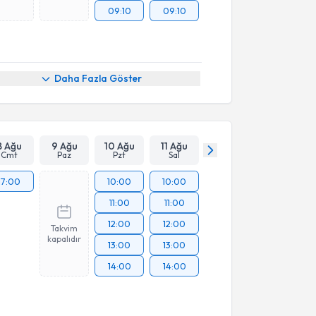
09:10
09:10
Daha Fazla Göster
8 Ağu
9 Ağu
10 Ağu
11 Ağu
Cmt
Paz
Pzt
Sal
17:00
10:00
10:00
11:00
11:00
12:00
12:00
Takvim
kapalıdır
13:00
13:00
14:00
14:00