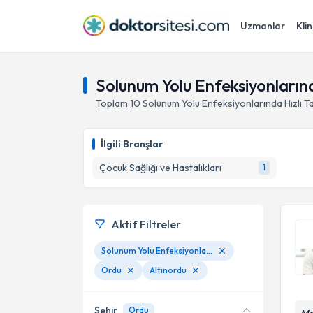
Uzmanlar
Klin
Solunum Yolu Enfeksiyonlarında
Toplam
10
Solunum Yolu Enfeksiyonlarında Hızlı Ta
İlgili Branşlar
Çocuk Sağlığı ve Hastalıkları
1
Aktif Filtreler
Solunum Yolu Enfeksiyonlarında Hızlı Tanı Testleri
Ordu
Altınordu
Şehir
Ordu