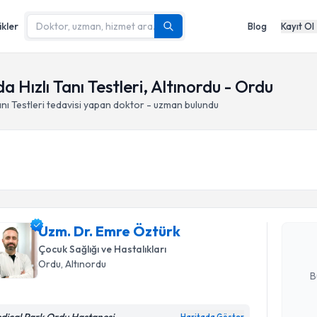
ikler
Blog
Kayıt Ol
 Hızlı Tanı Testleri, Altınordu - Ordu
nı Testleri
tedavisi yapan doktor - uzman bulundu
Randevu T
Uzm. Dr. 
Size bu uzm
Uzm. Dr. Emre Öztürk
hazırlandığ
Çocuk Sağlığı ve Hastalıkları
E-posta Ad
Ordu
, Altınordu
B