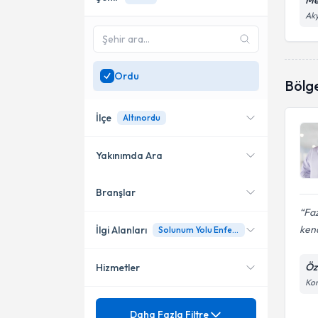
Me
Aky
Ordu
Bölg
İlçe
Altınordu
Yakınımda Ara
Branşlar
Konumuma yakın uzmanları
Altınordu
göster
Faz
kend
İlgi Alanları
Solunum Yolu Enfeksiyonlarında Hızlı Tanı Testleri
Öz
Hizmetler
Çocuk Sağlığı ve Hastalıkları
Kon
Ünvan
Alerjik Astım
Daha Fazla Filtre