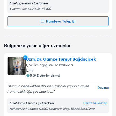
Özel Egeumut Hastanesi
Yıldırım, Gar Sk. No:38, 45400
Randevu Talep Et
Randevu Takvimi Talebi
Uzm. Dr. Ayşe Çolpan
için randevu takvimi talebi
Bölgenize yakın diğer uzmanlar
oluşturun. Size bu uzmandan randevu almanız için bir
takvim hazırlandığında e-posta ile bilgilendireceğiz.
Uzm. Dr. Gamze Turgut Bağdaçiçek
E-posta Adresiniz
Çocuk Sağlığı ve Hastalıkları
İzmir
5
(
9
Değerlendirme)
Kızımın bebeklikten itibaren takibini yapan Gamze
Kişisel verilerimin işlenmesine ilişkin
Aydınlatma
Devamı
hanım sakinliği, çocuklarla ...
Metni
'ni okudum ve kişisel verilerimin belirtilen
kapsamda işlenmesini kabul ediyorum.
Özel Mavi Deniz Tıp Merkezi
Haritada Göster
Mehmet Akif Caddesi No:101 Şirinyer İnkılap, 35000 Buca/İzmir
Takvim Talebini Gönder