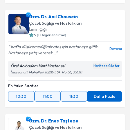
Uzm. Dr. Anıl Chousein
Çocuk Sağlığı ve Hastalıkları
İzmir
, Çiğli
5
(
1
Değerlendirme)
hafta düşüremediğimiz ateş için hastaneye gittik.
Devamı
Hastaneye yatış vererek...
Özel Acıbadem Kent Hastanesi
Haritada Göster
İstasyonaltı Mahallesi, 8229/1. Sk. No:56, 35630
En Yakın Saatler
10:30
11:00
11:30
Daha Fazla
Uzm. Dr. Enes Taştepe
Çocuk Sağlığı ve Hastalıkları