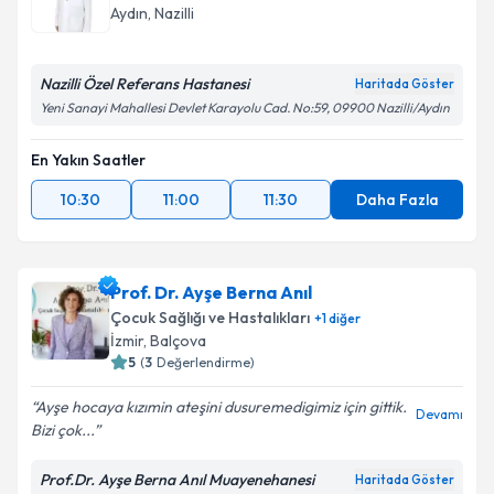
Aydın
, Nazilli
Nazilli Özel Referans Hastanesi
Haritada Göster
Yeni Sanayi Mahallesi Devlet Karayolu Cad. No:59, 09900 Nazilli/Aydın
En Yakın Saatler
10:30
11:00
11:30
Daha Fazla
Prof. Dr. Ayşe Berna Anıl
Çocuk Sağlığı ve Hastalıkları
+
1
diğer
İzmir
, Balçova
5
(
3
Değerlendirme)
Ayşe hocaya kızımin ateşini dusuremedigimiz için gittik.
Devamı
Bizi çok...
Prof.Dr. Ayşe Berna Anıl Muayenehanesi
Haritada Göster