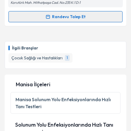
Korutürk Mah. Mithatpaşa Cad. No:235 K:1 D:1
Randevu Talep Et
Randevu Takvimi Talebi
Prof. Dr. Ayşe Berna Anıl
için randevu takvimi talebi
oluşturun. Size bu uzmandan randevu almanız için bir
İlgili Branşlar
takvim hazırlandığında e-posta ile bilgilendireceğiz.
Çocuk Sağlığı ve Hastalıkları
1
E-posta Adresiniz
Manisa İlçeleri
Kişisel verilerimin işlenmesine ilişkin
Aydınlatma
Metni
'ni okudum ve kişisel verilerimin belirtilen
Manisa
Solunum Yolu Enfeksiyonlarında Hızlı
kapsamda işlenmesini kabul ediyorum.
Tanı Testleri
Takvim Talebini Gönder
Solunum Yolu Enfeksiyonlarında Hızlı Tanı