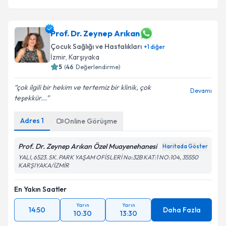
Prof. Dr. Zeynep Arıkan
Çocuk Sağlığı ve Hastalıkları
+
1
diğer
İzmir
, Karşıyaka
5
(
46
Değerlendirme)
çok ilgili bir hekim ve tertemiz bir klinik, çok
Devamı
teşekkür...
Adres
1
Online Görüşme
Prof. Dr. Zeynep Arıkan Özel Muayenehanesi
Haritada Göster
YALI, 6523. SK. PARK YAŞAM OFİSLERİ No:32B KAT:1 NO:104, 35550
KARŞIYAKA/İZMİR
En Yakın Saatler
Yarın
Yarın
14:50
Daha Fazla
10:30
13:30