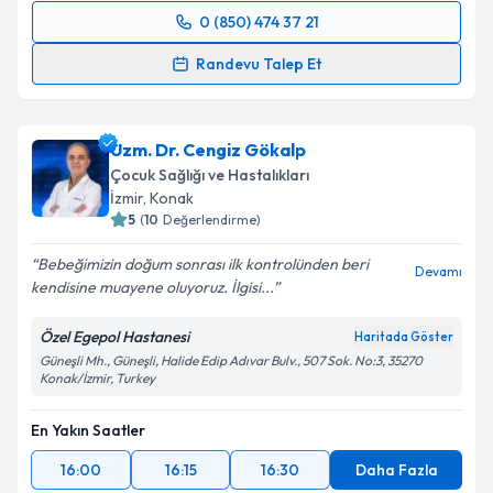
0 (850) 474 37 21
Randevu Takvimi Talebi
Randevu Talep Et
Uzm. Dr. Gamze Turgut Bağdaçiçek
için randevu
takvimi talebi oluşturun. Size bu uzmandan randevu
Uzm. Dr. Cengiz Gökalp
almanız için bir takvim hazırlandığında e-posta ile
bilgilendireceğiz.
Çocuk Sağlığı ve Hastalıkları
İzmir
, Konak
E-posta Adresiniz
5
(
10
Değerlendirme)
Bebeğimizin doğum sonrası ilk kontrolünden beri
Devamı
kendisine muayene oluyoruz. İlgisi...
Kişisel verilerimin işlenmesine ilişkin
Aydınlatma
Özel Egepol Hastanesi
Haritada Göster
Metni
'ni okudum ve kişisel verilerimin belirtilen
Güneşli Mh., Güneşli, Halide Edip Adıvar Bulv., 507 Sok. No:3, 35270
kapsamda işlenmesini kabul ediyorum.
Konak/İzmir, Turkey
En Yakın Saatler
Takvim Talebini Gönder
16:00
16:15
16:30
Daha Fazla