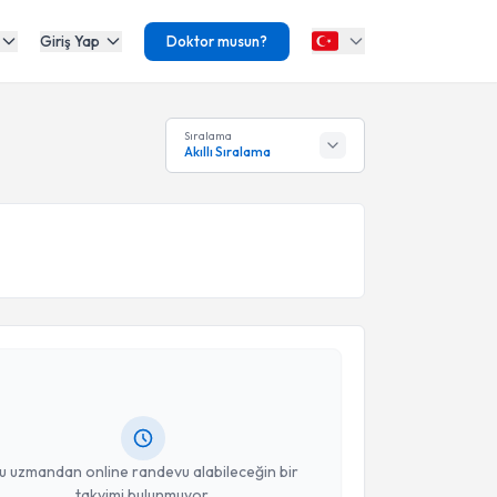
Giriş Yap
Doktor musun?
Sıralama
Akıllı Sıralama
akvimi Talebi
ilge Ateş
için randevu takvimi talebi oluşturun. Size
 randevu almanız için bir takvim hazırlandığında e-
lgilendireceğiz.
resiniz
u uzmandan online randevu alabileceğin bir
takvimi bulunmuyor.