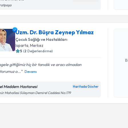
işlenm
ratpaşa
Randevu T
Uzm. Dr. 
Uzm. Dr. Büşra Zeynep Yılmaz
oluşturun. 
Çocuk Sağlığı ve Hastalıkları
hazırlandığ
Isparta
, Merkez
5
(
2
Değerlendirme)
E-posta Ad
B
gele gittiğimiz hiç bir tanıdık ve aracı olmadan
torumuz o...
Devamı
Kişisel
okudum
el Meddem Hastanesi
Haritada Göster
işlenm
ür Mahallesi Süleyman Demirel Caddesi No:179