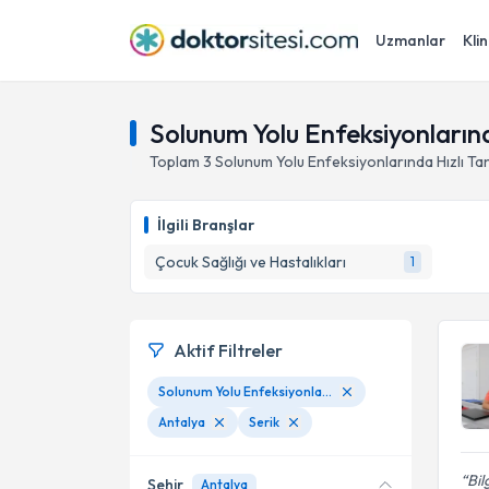
Uzmanlar
Klin
Solunum Yolu Enfeksiyonlarında
Toplam
3
Solunum Yolu Enfeksiyonlarında Hızlı Tan
İlgili Branşlar
Çocuk Sağlığı ve Hastalıkları
1
Aktif Filtreler
Solunum Yolu Enfeksiyonlarında Hızlı Tanı Testleri
Antalya
Serik
Bil
Şehir
Antalya