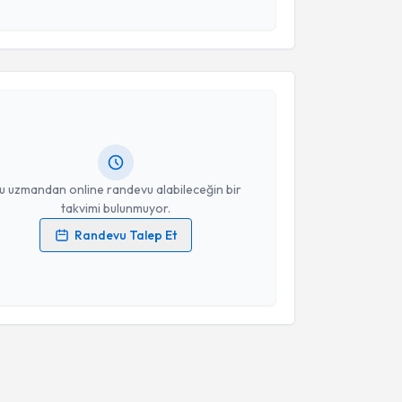
esini kabul ediyorum.
akvimi Talebi
Takvim Talebini Gönder
Büşra Zeynep Yılmaz
için randevu takvimi talebi
Size bu uzmandan randevu almanız için bir takvim
ında e-posta ile bilgilendireceğiz.
resiniz
u uzmandan online randevu alabileceğin bir
takvimi bulunmuyor.
Randevu Talep Et
 verilerimin işlenmesine ilişkin
Aydınlatma Metni
'ni
 ve kişisel verilerimin belirtilen kapsamda
esini kabul ediyorum.
Takvim Talebini Gönder