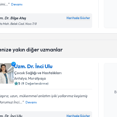
mi...
Devamı
Kişisel
okudum
m. Dr. Bilge Ateş
Haritada Göster
işlenm
a Mah. Belek Cad. Noo:7/8
Randevu T
enize yakın diğer uzmanlar
Uzm. Dr. İ
Uzm. Dr. İnci Ulu
uzmandan ra
Çocuk Sağlığı ve Hastalıkları
posta ile bi
Antalya
, Muratpaşa
5
(
9
Değerlendirme)
E-posta Ad
B
aşırız, uzun, mükemmel anlatım iyiki yollarımız keşismiş
orumuz İnci...
Devamı
Kişisel
okudum
m. Dr. İnci Ulu
Haritada Göster