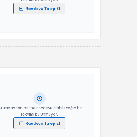
Randevu Talep Et
 verilerimin işlenmesine ilişkin
Aydınlatma Metni
'ni
 ve kişisel verilerimin belirtilen kapsamda
esini kabul ediyorum.
Takvim Talebini Gönder
akvimi Talebi
nci Ulu
için randevu takvimi talebi oluşturun. Size bu
ndevu almanız için bir takvim hazırlandığında e-
lgilendireceğiz.
resiniz
u uzmandan online randevu alabileceğin bir
takvimi bulunmuyor.
Randevu Talep Et
 verilerimin işlenmesine ilişkin
Aydınlatma Metni
'ni
 ve kişisel verilerimin belirtilen kapsamda