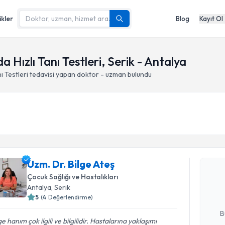
ikler
Blog
Kayıt Ol
 Hızlı Tanı Testleri, Serik - Antalya
ı Testleri
tedavisi yapan doktor - uzman bulundu
Randevu T
Uzm. Dr. B
Uzm. Dr. Bilge Ateş
bu uzmandan
Çocuk Sağlığı ve Hastalıkları
posta ile bi
Antalya
, Serik
5
(
4
Değerlendirme)
E-posta Ad
B
ge hanım çok ilgili ve bilgilidir. Hastalarına yaklaşımı