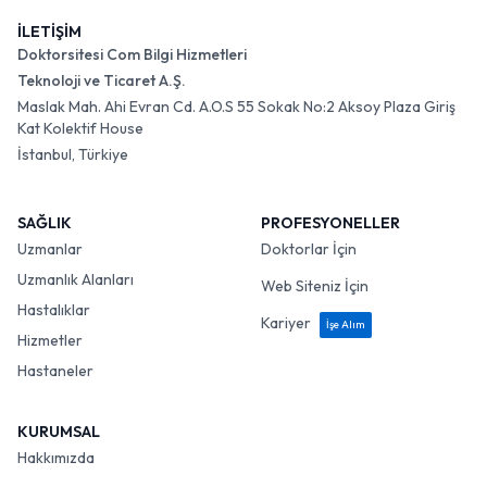
İLETİŞİM
Doktorsitesi Com Bilgi Hizmetleri
Teknoloji ve Ticaret A.Ş.
Maslak Mah. Ahi Evran Cd. A.O.S 55 Sokak No:2 Aksoy Plaza Giriş
Kat Kolektif House
İstanbul, Türkiye
SAĞLIK
PROFESYONELLER
Uzmanlar
Doktorlar İçin
Uzmanlık Alanları
Web Siteniz İçin
Hastalıklar
Kariyer
İşe Alım
Hizmetler
Hastaneler
KURUMSAL
Hakkımızda