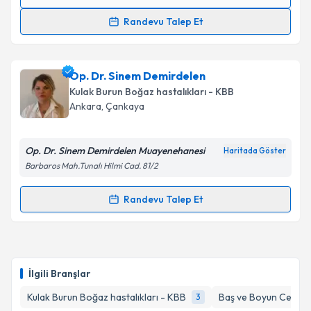
Randevu Takvimi Talebi
Randevu Talep Et
Prof. Dr. Rıza Önder Günaydın
için randevu takvimi
talebi oluşturun. Size bu uzmandan randevu almanız
Op. Dr. Sinem Demirdelen
için bir takvim hazırlandığında e-posta ile
bilgilendireceğiz.
Kulak Burun Boğaz hastalıkları - KBB
Ankara
, Çankaya
E-posta Adresiniz
Op. Dr. Sinem Demirdelen Muayenehanesi
Haritada Göster
Barbaros Mah.Tunalı Hilmi Cad. 81/2
Kişisel verilerimin işlenmesine ilişkin
Aydınlatma
Randevu Talep Et
Metni
'ni okudum ve kişisel verilerimin belirtilen
Randevu Takvimi Talebi
kapsamda işlenmesini kabul ediyorum.
Op. Dr. Sinem Demirdelen
için randevu takvimi
Takvim Talebini Gönder
talebi oluşturun. Size bu uzmandan randevu almanız
İlgili Branşlar
için bir takvim hazırlandığında e-posta ile
bilgilendireceğiz.
Kulak Burun Boğaz hastalıkları - KBB
Baş ve Boyun Cerrahi
3