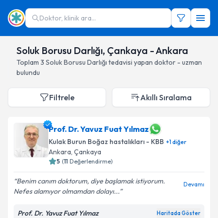
Doktor, klinik ara...
Soluk Borusu Darlığı, Çankaya - Ankara
Toplam
3
Soluk Borusu Darlığı
tedavisi yapan doktor - uzman
bulundu
Filtrele
Akıllı Sıralama
Prof. Dr. Yavuz Fuat Yılmaz
Kulak Burun Boğaz hastalıkları - KBB
+
1
diğer
Ankara
, Çankaya
5
(
11
Değerlendirme)
Benim canım doktorum, diye başlamak istiyorum.
Devamı
Nefes alamıyor olmamdan dolayı...
Prof. Dr. Yavuz Fuat Yılmaz
Haritada Göster