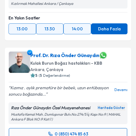
Kızılırmak Mahallesi Ankara / Çankaya
En Yakın Saatler
13:00
13:30
14:00
Daha Fazla
Prof. Dr. Rıza Önder Günaydın
Kulak Burun Boğaz hastalıkları - KBB
Ankara
, Çankaya
5
(
5
Değerlendirme)
Kızımız . aylık prematüre bir bebek, uzun entübasyon
Devamı
sonucu boğazında...
Rıza Önder Günaydın Özel Muayenehanesi
Haritada Göster
Mustafa Kemal Mah. Dumlupınar Bulv.No:274/5 İç Kapı No:9 ( MAHAL
Ankara F Blok NO:9 Kat:1 )
0 (850) 474 85 63