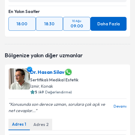
En Yakın Saatler
10 Ağu
18:00
18:30
Daha Fazla
09:00
Bölgenize yakın diğer uzmanlar
Dr. Hasan Silav
Sertifikalı Medikal Estetik
İzmir
, Konak
5
(
49
Değerlendirme)
Konusunda son derece uzman, sorulara çok açık ve
Devamı
net cevaplar...
Adres
1
Adres
2