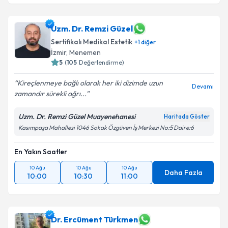
Uzm. Dr. Remzi Güzel
Sertifikalı Medikal Estetik
+
1
diğer
İzmir
, Menemen
5
(
105
Değerlendirme)
Kireçlenmeye bağlı olarak her iki dizimde uzun
Devamı
zamandır sürekli ağrı...
Uzm. Dr. Remzi Güzel Muayenehanesi
Haritada Göster
Kasımpaşa Mahallesi 1046 Sokak Özgüven İş Merkezi No:5 Daire:6
En Yakın Saatler
10 Ağu
10 Ağu
10 Ağu
Daha Fazla
10:00
10:30
11:00
Dr. Ercüment Türkmen