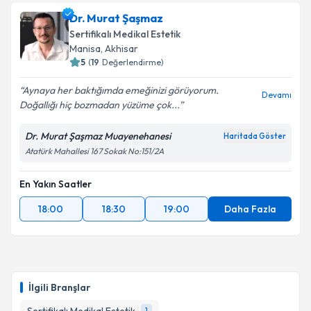
Dr. Murat Şaşmaz
Sertifikalı Medikal Estetik
Manisa
, Akhisar
5
(
19
Değerlendirme)
Aynaya her baktığımda emeğinizi görüyorum.
Devamı
Doğallığı hiç bozmadan yüzüme çok...
Dr. Murat Şaşmaz Muayenehanesi
Haritada Göster
Atatürk Mahallesi 167 Sokak No:151/2A
En Yakın Saatler
18:00
18:30
19:00
Daha Fazla
İlgili Branşlar
1