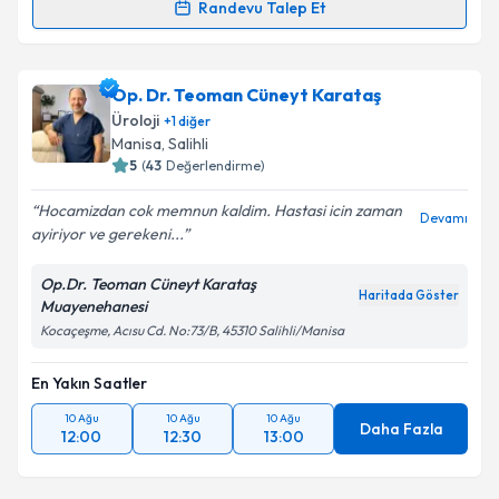
Randevu Talep Et
Randevu Takvimi Talebi
Dr. Muharrem Güney
için randevu takvimi talebi
Op. Dr. Teoman Cüneyt Karataş
oluşturun. Size bu uzmandan randevu almanız için bir
Üroloji
+
1
diğer
takvim hazırlandığında e-posta ile bilgilendireceğiz.
Manisa
, Salihli
5
(
43
Değerlendirme)
E-posta Adresiniz
Hocamizdan cok memnun kaldim. Hastasi icin zaman
Devamı
ayiriyor ve gerekeni...
Op.Dr. Teoman Cüneyt Karataş
Kişisel verilerimin işlenmesine ilişkin
Aydınlatma
Haritada Göster
Muayenehanesi
Metni
'ni okudum ve kişisel verilerimin belirtilen
Kocaçeşme, Acısu Cd. No:73/B, 45310 Salihli/Manisa
kapsamda işlenmesini kabul ediyorum.
En Yakın Saatler
Takvim Talebini Gönder
10 Ağu
10 Ağu
10 Ağu
Daha Fazla
12:00
12:30
13:00