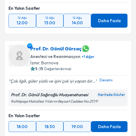
En Yakın Saatler
12 Ağu
12 Ağu
12 Ağu
Daha Fazla
12:00
13:00
14:00
Prof. Dr. Gönül Gürsaç
Anestezi ve Reanimasyon
+
1
diğer
İzmir
, Bornova
5
(
15
Değerlendirme)
Devamı
Çok ilgili, güler yüzlü ve işini çok iyi yapan bir...
Prof. Dr. Gönül Sağıroğlu Muayenehanesi
Haritada Göster
Rafetpaşa Mahallesi Yıldırım Beyazıt Caddesi No:217/F
En Yakın Saatler
18:00
18:30
19:00
Daha Fazla