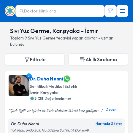
Doktor, klinik ara...
Sıvı Yüz Germe, Karşıyaka - İzmir
Toplam
9
Sıvı Yüz Germe
tedavisi yapan doktor - uzman
bulundu
Filtrele
Akıllı Sıralama
Dr. Duha Nenni
Sertifikalı Medikal Estetik
İzmir
, Karşıyaka
5
(
28
Değerlendirme)
Devamı
Çok ilgili ve işinin ehli bir doktor ikinci kez gidişim...
Dr. Duha Nenni
Haritada Göster
Yalı Mah. 6436 Sok. No:50 Biva Suit Kat:4 Daire:49