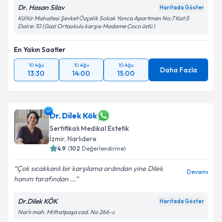
Dr. Hasan Silav
Haritada Göster
Kültür Mahallesi Şevket Özçelik Sokak Yonca Apartman No:7 Kat:5
Daire: 10 (Gazi Ortaokulu karşısı Madame Coco üstü )
En Yakın Saatler
10 Ağu
10 Ağu
10 Ağu
Daha Fazla
13:30
14:00
15:00
Dr. Dilek Kök
Sertifikalı Medikal Estetik
İzmir
, Narlıdere
4.9
(
102
Değerlendirme)
Çok sıcakkanlı bir karşılama ardından yine Dilek
Devamı
hanım tarafından ...
Dr.Dilek KÖK
Haritada Göster
Narlı mah. Mithatpaşa cad. No 266-c